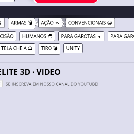
3D //
26/04/2024
GAMAVERSE.COM.BR

ARMAS 💣
AÇÃO 👊
CONVENCIONAIS 😐
ECISÃO
HUMANOS 🧑
PARA GAROTAS 👧
PARA GAR
TELA CHEIA 📺
TIRO 💣
UNITY
ELITE 3D · VIDEO
SE INSCREVA EM NOSSO CANAL DO YOUTUBE!