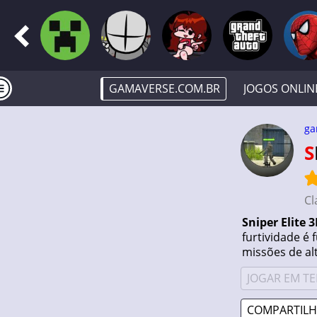
GAMAVERSE.COM.BR
JOGOS ONLIN
ga
Cl
Sniper Elite 
furtividade é
missões de alt
JOGAR EM TE
COMPARTILH