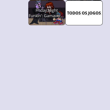
Friday Night
TODOS OS JOGOS
Funkin': Gamaverse
Edition (w/
Spaghetti)