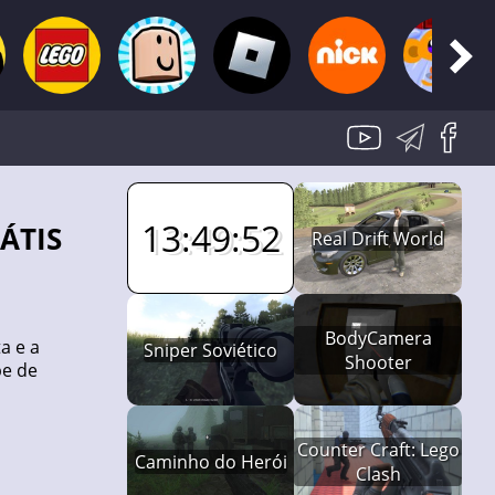
13:49:51
RÁTIS
Real Drift World
BodyCamera
a e a
Sniper Soviético
Shooter
pe de
Counter Craft: Lego
Caminho do Herói
Clash