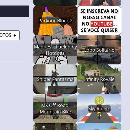
SE INSCREVA NO
NOSSO CANAL
Parkour Block 2
NO
YOUTUBE
...
SE VOCÊ QUISER
OTOS 👦
Madness: Fueled by
Lobo Solitário
Hotdogs
Sniper Fantasma
Infinity Royale
MX Off-Road:
Sky Riders
Mountain Bike