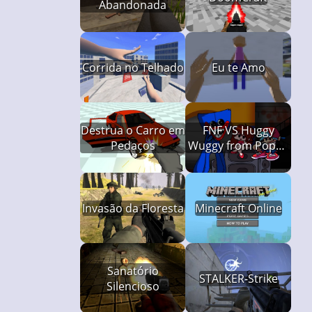
Abandonada
Corrida no Telhado
Eu te Amo
Destrua o Carro em
FNF VS Huggy
Pedaços
Wuggy from Poppy
Playtime
Invasão da Floresta
Minecraft Online
Sanatório
STALKER-Strike
Silencioso