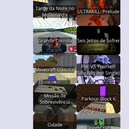
Tarde da Noite no
ULTRAKILL: Prelude
McDonald's
Grande Corrida
Seis Jeitos de Sofrer
FNF VS Yourself:
Minecraft Clássico
Silly Billy (Hit Single)
Missão de
Parkour Block 6
Sobrevivência
Cidade
DoomCraft