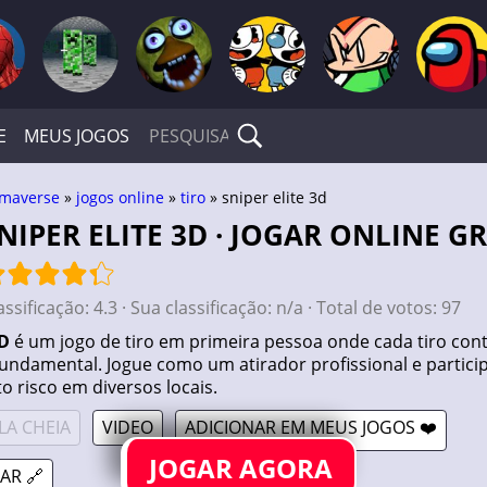
E
MEUS JOGOS
maverse
»
jogos online
»
tiro
» sniper elite 3d
SNIPER ELITE 3D · JOGAR ONLINE G
assificação:
4.3
· Sua classificação:
n/a
· Total de votos:
97
3D
é um jogo de tiro em primeira pessoa onde cada tiro cont
 fundamental. Jogue como um atirador profissional e partici
o risco em diversos locais.
LA CHEIA
VIDEO
ADICIONAR EM MEUS JOGOS ❤️
JOGAR AGORA
AR 🔗