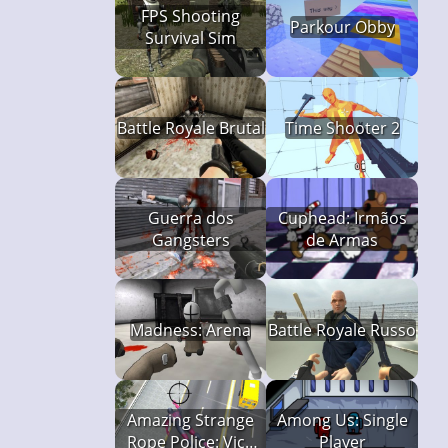
FPS Shooting
Parkour Obby
Survival Sim
Battle Royale Brutal
Time Shooter 2
Guerra dos
Cuphead: Irmãos
Gangsters
de Armas
Madness: Arena
Battle Royale Russo
Amazing Strange
Among Us: Single
Rope Police: Vice
Player