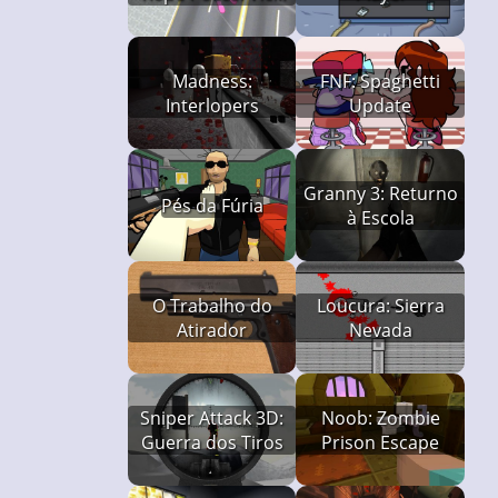
Spider Vegas
Madness:
FNF: Spaghetti
Interlopers
Update
Granny 3: Returno
Pés da Fúria
à Escola
O Trabalho do
Loucura: Sierra
Atirador
Nevada
Sniper Attack 3D:
Noob: Zombie
Guerra dos Tiros
Prison Escape