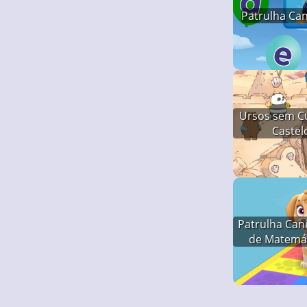
Patrulha Can
Ursos sem Cu
Castel
Patrulha Can
de Matemát