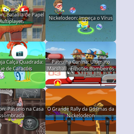
n: Batalha de Papel
Nickelodeon: Impeça o Vírus
ultiplayer
ja Calça Quadrada:
Patrulha Canina: Ultimato
ue de Caracóis
Marshall - Filhotes Bombeiros
on: Passeio na Casa
O Grande Rally da Gosmas da
ssombrada
Nickelodeon