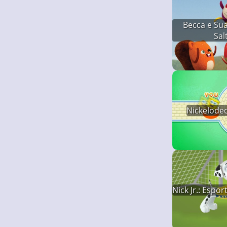
Becca e Su
Sal
Nickelode
Nick Jr.: Espo