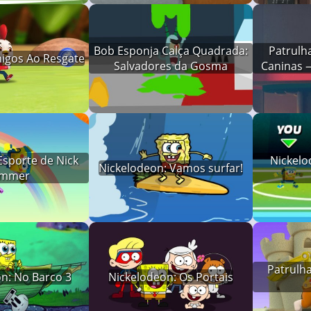
Bob Esponja Calça Quadrada:
Patrulh
igos Ao Resgate
Salvadores da Gosma
Caninas 
Esporte de Nick
Nickelo
Nickelodeon: Vamos surfar!
mmer
Patrulha
n: No Barco 3
Nickelodeon: Os Portais