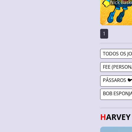
Nick Baske
1
TODOS OS J
FEE (PERSO
PÁSSAROS 
BOB ESPONJA
HARVE