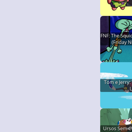
Squ
FNF: The Squi
(Friday N
Tom e Jerry
L
Ursos Sem C