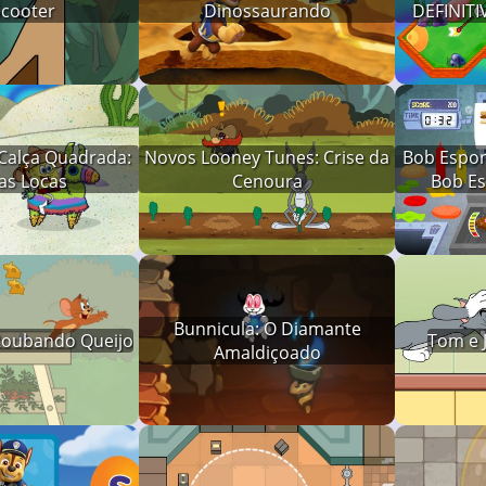
Scooter
Dinossaurando
DEFINITI
Calça Quadrada:
Novos Looney Tunes: Crise da
Bob Espon
as Locas
Cenoura
Bob Es
Bunnicula: O Diamante
 Roubando Queijo
Tom e J
Amaldiçoado