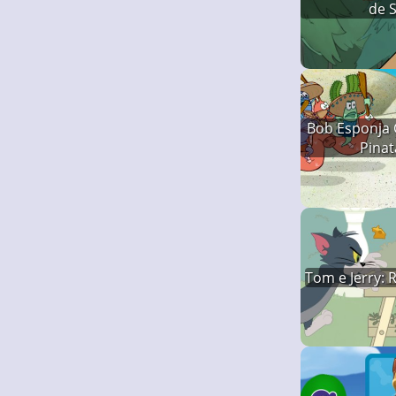
de 
Bob Esponja 
Pinat
Tom e Jerry: