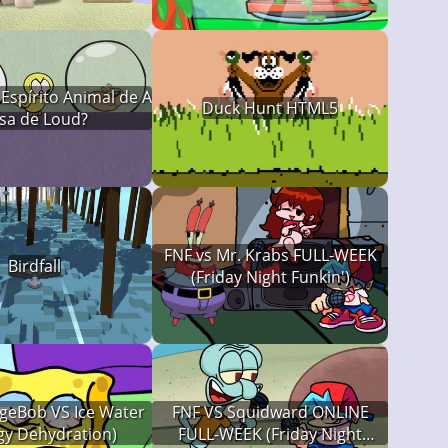
Espírito Animal de A
Duck Hunt HTML5
sa de Loud?
FNF vs Mr. Krabs FULL-WEEK
Birdfall
(Friday Night Funkin')
geBob VS Ice Water
FNF VS Squidward ONLINE
gy Dehydration)
FULL-WEEK (Friday Night