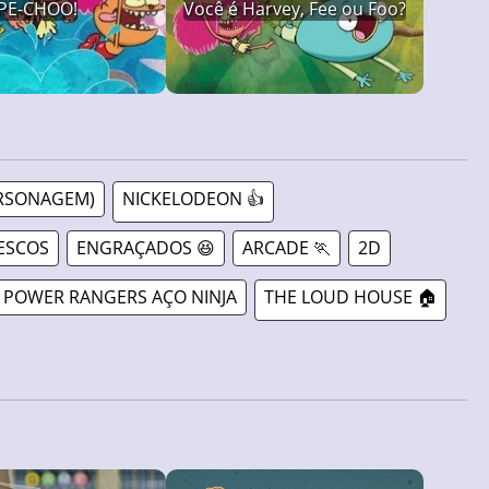
PE-CHOO!
Você é Harvey, Fee ou Foo?
ERSONAGEM)
NICKELODEON 👍
ESCOS
ENGRAÇADOS 😆
ARCADE 🏃
2D
POWER RANGERS AÇO NINJA
THE LOUD HOUSE 🏠