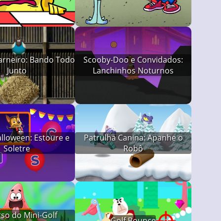
Funkin')
arneiro: Bando Todo
Scooby-Doo e Convidados:
Junto
Lanchinhos Noturnos
Halloween: Estoure e
Patrulha Canina: Apanhe o
Soletre
Robô
so do Mini-Golf
Golf Bounce