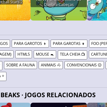
tball Stars 2
Quebra-Cabeças
OGOS
PARA GAROTOS 👦
PARA GAROTAS 👧
FOO (P
NAGEM)
HTML5
MOUSE 🐁
TELA CHEIA 📺
CARTUN

SOBRE A FAUNA
ANIMAIS 🐴
CONVENCIONAIS 😐
 ⭐
Y BEAKS · JOGOS RELACIONADOS