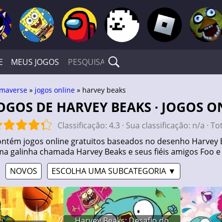
E
MEUS JOGOS
maverse
»
jogos online
» harvey beaks
JOGOS DE HARVEY BEAKS · JOGOS O
Classificação:
4.3
· Sua classificação:
n/a
· To
ontém jogos online gratuitos baseados no desenho Harvey 
uma galinha chamada Harvey Beaks e seus fiéis amigos Foo e
NOVOS
ESCOLHA UMA SUBCATEGORIA ▼
Harvey Beaks: Desafio do