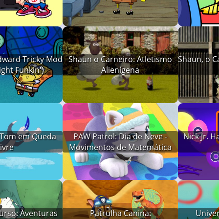
idward)
dward Tricky Mod
Shaun o Carneiro: Atletismo
Shaun, o C
ight Funkin')
Alienígena
: Tom em Queda
PAW Patrol: Dia de Neve -
Nick Jr. 
ivre
Movimentos de Matemática
urso: Aventuras
Patrulha Canina:
Univer