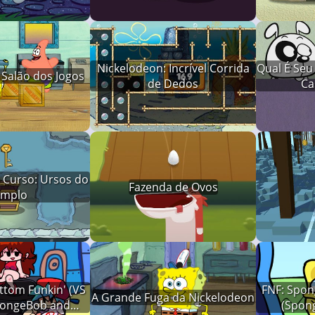
Nickelodeon: Incrível Corrida
Qual É Seu 
 Salão dos Jogos
de Dedos
Ca
 Curso: Ursos do
Fazenda de Ovos
emplo
ottom Funkin' (VS
FNF: Spon
A Grande Fuga da Nickelodeon
SpongeBob and
(Spon