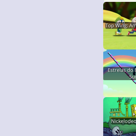
Top Wing: Am
Estrelas do 
Su
Nickelodeo