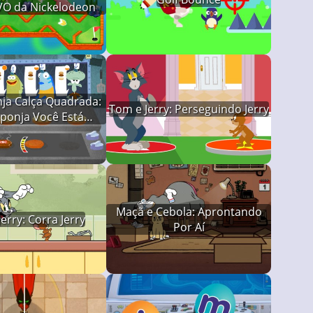
VO da Nickelodeon
ja Calça Quadrada:
Tom e Jerry: Perseguindo Jerry
ponja Você Está
Demitido
Maçã e Cebola: Aprontando
erry: Corra Jerry
Por Aí