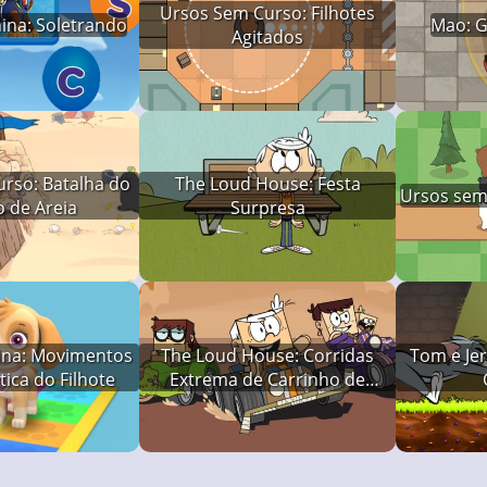
Ursos Sem Curso: Filhotes
ina: Soletrando
Mao: G
Agitados
rso: Batalha do
The Loud House: Festa
Ursos sem
o de Areia
Surpresa
ina: Movimentos
The Loud House: Corridas
Tom e Jer
ica do Filhote
Extrema de Carrinho de
Papelão