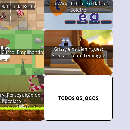
Top Wing: Estoure o Balão e
elatina da Besta
Soletre
Grizzy e os Lêmingues:
 Curso: Empilhando
Acertando um Lemingue
ry: Perseguição do
TODOS OS JOGOS
Chocolate