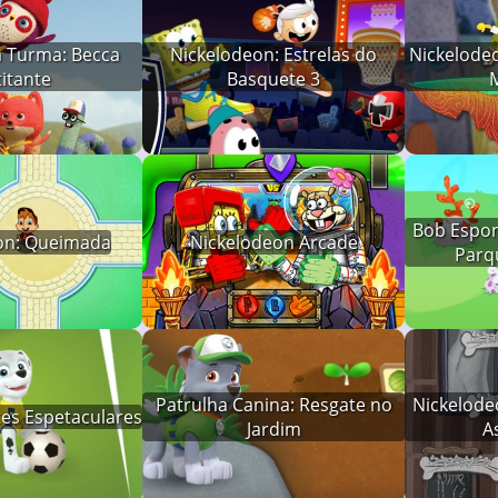
a Turma: Becca
Nickelodeon: Estrelas do
Nickelodeo
titante
Basquete 3
M
Bob Espon
on: Queimada
Nickelodeon Arcade
Parq
Patrulha Canina: Resgate no
Nickelode
rtes Espetaculares
Jardim
A