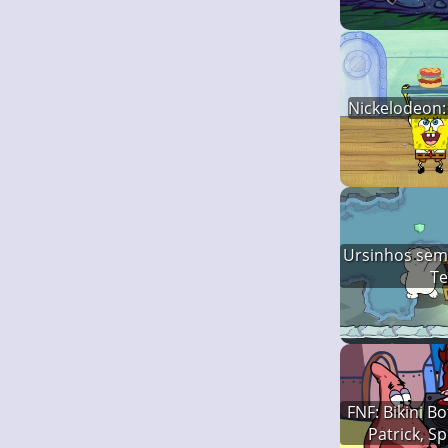
Nickelodeon:
Ursinhos sem
T
FNF: Bikini B
Patrick, 