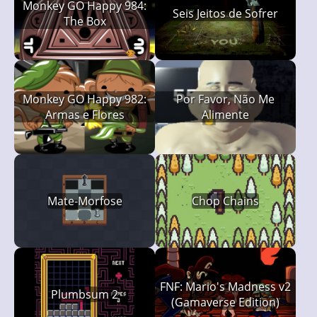
Monkey GO Happy 984:
Seis Jeitos de Sofrer
The Box
Monkey GO Happy 982:
Por Favor, Não Me
Armas e Flores
Alimente
Mate-Morfose
Chop Chains
FNF: Mario's Madness v2
Plumbsum 2
(Gamaverse Edition)