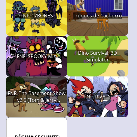
FNF: 17BONES
Truques de Cachorro
Dino Survival: 3D
FNF: SPOOKY MIX
Simulator
FNF: The Basement Show
FNF: RIVALS
v2.5 (Tom & Jerry
Creepypasta)