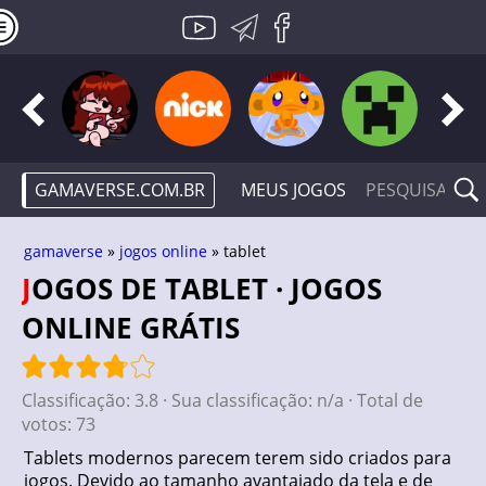
GAMAVERSE.COM.BR
MEUS JOGOS
gamaverse
»
jogos online
» tablet
JOGOS DE TABLET · JOGOS
ONLINE GRÁTIS
Classificação:
3.8
· Sua classificação:
n/a
· Total de
votos:
73
Tablets modernos parecem terem sido criados para
jogos. Devido ao tamanho avantajado da tela e de