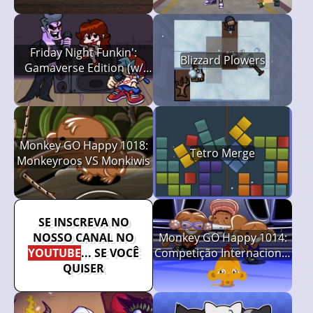
Friday Night Funkin':
Blizzard Plowers
Gamaverse Edition (w/
Spaghetti)
Monkey GO Happy 1018:
Tetro Merge
Monkeyroos VS Monkiwis
SE INSCREVA NO
NOSSO CANAL NO
Monkey GO Happy 1014:
YOUTUBE
... SE VOCÊ
Competição Internacional
QUISER
de Patinação Artística