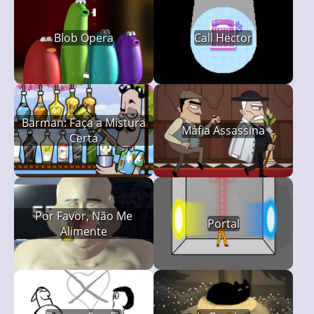
Blob Opera
Call Hector
Barman: Faça a Mistura
Máfia Assassina
Certa
Por Favor, Não Me
Portal
Alimente