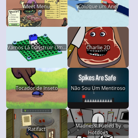
Meet Menu
Coloque um Anel
Vamos Lá Construir Um...
Charlie 2D
Tocador de Inseto
Não Sou Um Mentiroso
Madness: Fueled by
Ratifact
Hotdogs