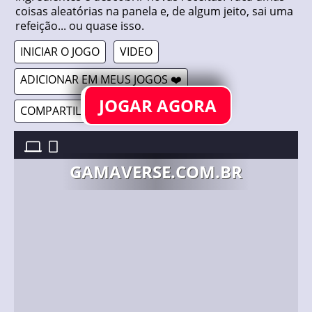
coisas aleatórias na panela e, de algum jeito, sai uma
refeição... ou quase isso.
INICIAR O JOGO
VIDEO
ADICIONAR EM MEUS JOGOS ❤️
JOGAR AGORA
COMPARTILHAR 🔗
LITTLE CHEF //
7/10/2025
GAMAVERSE.COM.BR