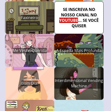
SE INSCREVA NO
NOSSO CANAL NO
Faxineiro
YOUTUBE
... SE VOCÊ
QUISER
Me Veste, Querida
A Espada Mais Profunda
Interdimensional Vending
Bom Dia!
Machine