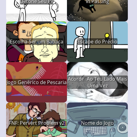
Detone Seu Ex
In Passing
Escolha Ser um Babaca
Escape do Prédio
Acordei Ao Teu Lado Mais
Jogo Genérico de Pescaria
Uma Vez
FNF: Pervert Problem v2
Nome do Jogo