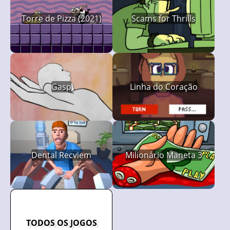
Torre de Pizza (2021)
Scams for Thrills
Gasp
Linha do Coração
Dental Recviem
Milionário Maneta 3
TODOS OS JOGOS