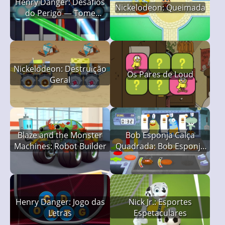
Henry Danger: Desafios
Nickelodeon: Queimada
do Perigo — Tome
Cuidado
Nickelodeon: Destruição
Os Pares de Loud
Geral
Blaze and the Monster
Bob Esponja Calça
Machines: Robot Builder
Quadrada: Bob Esponja
Você Está Demitido
Henry Danger: Jogo das
Nick Jr.: Esportes
Letras
Espetaculares