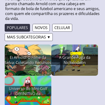
garoto chamado Arnold com uma cabeça em
formato de bola de futebol americano e seus amigos,
com quem ele compartilha os prazeres e dificuldades
da vida.
POPULARES
NOVOS
CELULAR
MAIS SUBCATEGORIAS ▼
Ei Arnold! O Filme da
A Grande Fuga da
Selva: Coletando Recursos
Nickelodeon
Universo do Mini-Golf
DEFINITIVO da
Nickelodeon