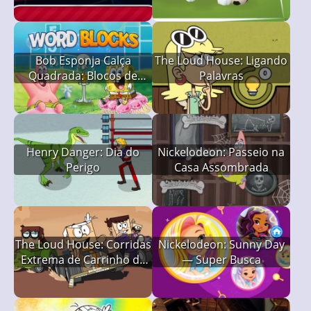
Bob Esponja Calça
The Loud House: Ligando
Quadrada: Blocos de
Palavras
Palavras
Henry Danger: Dia do
Nickelodeon: Passeio na
Perigo
Casa Assombrada
The Loud House: Corridas
Nickelodeon: Sunny Day
Extrema de Carrinho de
— Super Busca
Papelão