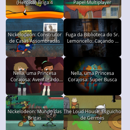
(Heroica) Briga 4
Papel Multiplayer
Nickelodeon: Construtor
Fuga da Biblioteca do Sr.
de Casas Assombradas
Lemoncello: Caçando o
Tesouro da Biblioteca
Nella, uma Princesa
Nella, uma Princesa
Corajosa: Aventura do
Corajosa: Super Busca
Dragão Dorminhoco
Nickelodeon: Mundo das
The Loud House: Esguicho
Brigas
de Germes