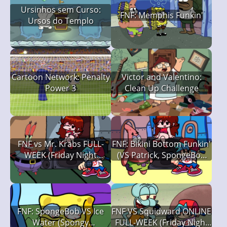
Ursinhos sem Curso:
FNF: Memphis Funkin'
Ursos do Templo
Cartoon Network: Penalty
Victor and Valentino:
Power 3
Clean Up Challenge
FNF vs Mr. Krabs FULL-
FNF: Bikini Bottom Funkin'
WEEK (Friday Night
(VS Patrick, SpongeBob
Funkin')
and Squidward)
FNF: SpongeBob VS Ice
FNF VS Squidward ONLINE
Water (Spongy
FULL-WEEK (Friday Night