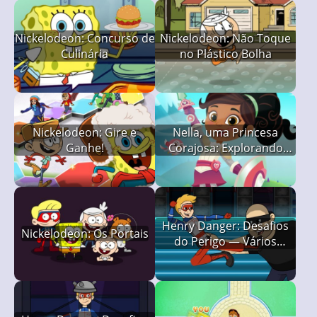
Nickelodeon: Concurso de
Nickelodeon: Não Toque
Culinária
no Plástico Bolha
Nickelodeon: Gire e
Nella, uma Princesa
Ganhe!
Corajosa: Explorando
Castlehaven
Henry Danger: Desafios
Nickelodeon: Os Portais
do Perigo — Vários
Malvadões