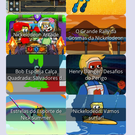
O Grande Rally da
Nickelodeon Arcade
Gosmas da Nickelodeon
Bob Esponja Calça
Henry Danger: Desafios
Quadrada: Salvadores da
do Perigo
Gosma
Estrelas do Esporte de
Nickelodeon: Vamos
Nick Summer
surfar!