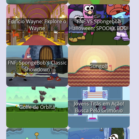
Edifício Wayne: Explore o
FNF VS Spongebob
Wayne
Halloween: SPOOKY BOO!
FNF: SpongeBob's Classic
Sungolf
Showdown
Jovens Titãs em Ação!
Golfe de Órbita
Busca Pelo Grimório