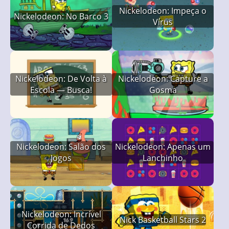
Nickelodeon: Impeça o
Nickelodeon: No Barco 3
Vírus
Nickelodeon: De Volta à
Nickelodeon: Capture a
Escola — Busca!
Gosma
Nickelodeon: Salão dos
Nickelodeon: Apenas um
Jogos
Lanchinho
Nickelodeon: Incrível
Nick Basketball Stars 2
Corrida de Dedos