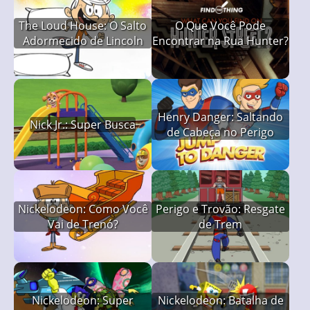
The Loud House: O Salto
O Que Você Pode
Adormecido de Lincoln
Encontrar na Rua Hunter?
Henry Danger: Saltando
Nick Jr.: Super Busca
de Cabeça no Perigo
Nickelodeon: Como Você
Perigo e Trovão: Resgate
Vai de Trenó?
de Trem
Nickelodeon: Super
Nickelodeon: Batalha de