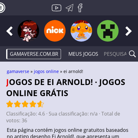
GAMAVERSE.COM.BR
MEUS JOGOS
gamaverse
»
jogos online
» ei arnold!
JOGOS DE EI ARNOLD! · JOGOS
ONLINE GRÁTIS
Classificação:
4.6
· Sua classificação:
n/a
· Total de
votos:
36
Esta página contém jogos online gratuitos baseados
no antigo desenho Ei Arnold!, que apresenta um