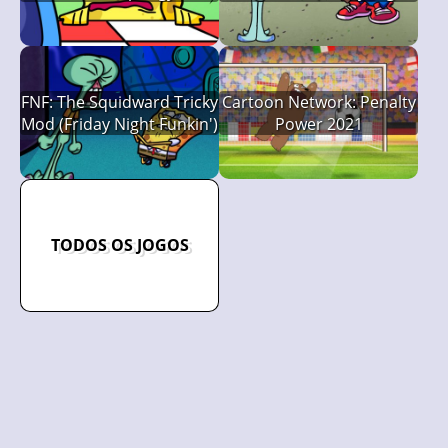
Dehydration)
Funkin')
FNF: The Squidward Tricky
Cartoon Network: Penalty
Mod (Friday Night Funkin')
Power 2021
TODOS OS JOGOS