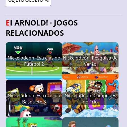
OBJETO OCULTO 🔍
EI ARNOLD! · JOGOS
RELACIONADOS
Nickelodeon: Estrelas do
Nickelodeon: Pesquisa de
Futebol 2
Verão
Nickelodeon: Estrelas do
Nickelodeon: Campeões
Basquete 3
do Frio