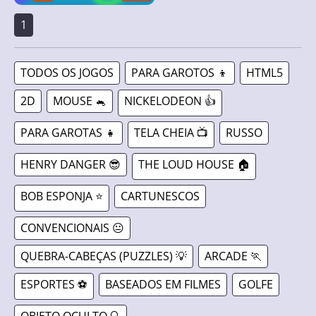
1
TODOS OS JOGOS
PARA GAROTOS 👦
HTML5
2D
MOUSE 🐁
NICKELODEON 👍
PARA GAROTAS 👧
TELA CHEIA 📺
RUSSO
HENRY DANGER 😎
THE LOUD HOUSE 🏠
BOB ESPONJA ⭐
CARTUNESCOS
CONVENCIONAIS 😐
QUEBRA-CABEÇAS (PUZZLES) 💡
ARCADE 🏃
ESPORTES ⚽
BASEADOS EM FILMES
GOLFE