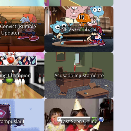
 Convict (Rumble
FNF VS Gumbal v2
Update)
ing Champion
Acusado Injustamente
rampuslauf
Last Seen Online