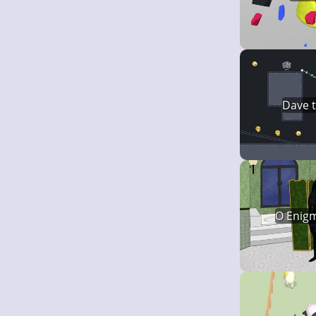
Dave 
O Enig