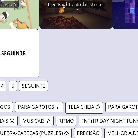
Them All
Five Nights at Christmas
 SEGUINTE
4
5
SEGUINTE
OGOS
PARA GAROTOS 👦
TELA CHEIA 📺
PARA GAROT
AIS 😐
MUSICAIS 🎵
RITMO
FNF (FRIDAY NIGHT FUNK
UEBRA-CABEÇAS (PUZZLES) 💡
PRECISÃO
MELHORIA D