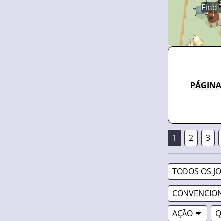
Find 
PÁGINA
1
2
3
TODOS OS J
CONVENCION
AÇÃO 👊
Q