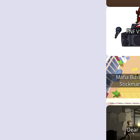
FNF VS
Mafia Bus
Stickma
Dear