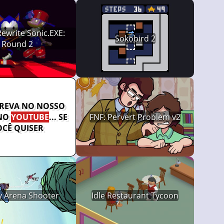
ewrite Sonic.EXE:
Sokobird 2
Round 2
CREVA NO NOSSO
NO
YOUTUBE
... SE
FNF: Pervert Problem v2
OCÊ QUISER
y Arena Shooter
Idle Restaurant Tycoon