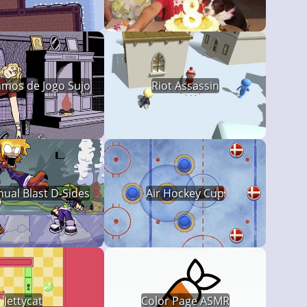
amos de Jogo Sujo
Riot Assassin
ual Blast D-Sides
Air Hockey Cup
Jettycat
Color Page ASMR