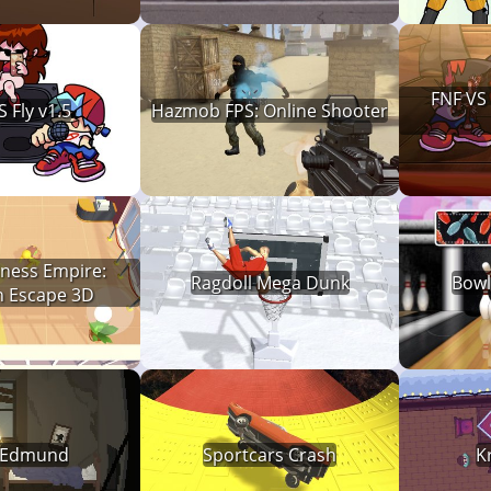
FNF VS
 Fly v1.5
Hazmob FPS: Online Shooter
iness Empire:
Ragdoll Mega Dunk
Bowl
n Escape 3D
 Edmund
Sportcars Crash
K