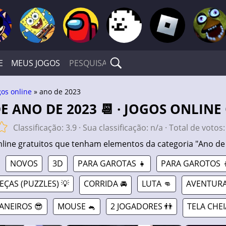
E
MEUS JOGOS
gos online
» ano de 2023
DE ANO DE 2023 📆 · JOGOS ONLINE
Classificação:
3.9
· Sua classificação:
n/a
· Total de votos
nline gratuitos que tenham elementos da categoria "Ano de
NOVOS
3D
PARA GAROTAS 👧
PARA GAROTOS 
ÇAS (PUZZLES) 💡
CORRIDA 🚘
LUTA 👊
AVENTURA
ANEIROS 😎
MOUSE 🐁
2 JOGADORES 👬
TELA CHEI