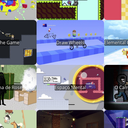
the Game
Draw Wheels
Elemental 
ma de Rose
Espaço Mental
O Cam