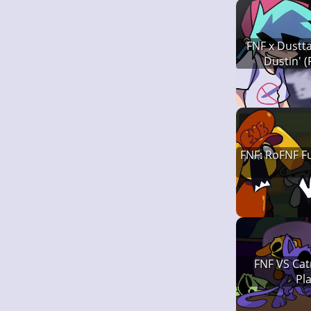
FNF x Dustta
Dustin' (
FNF: RoFNF Fu
FNF VS Ca
Pl