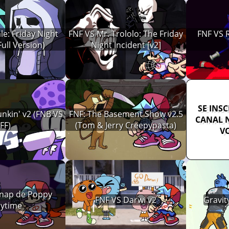
le: Friday Night
FNF VS Mr. Trololo: The Friday
FNF VS R
Full Version)
Night Incident [v2]
SE INS
nkin' v2 (FNB VS
FNF: The Basement Show v2.5
CANAL 
FF)
(Tom & Jerry Creepypasta)
V
tnap de Poppy
FNF VS Darwi v2
Gravit
aytime