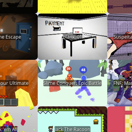
ne Escape
blank_01
Suspeit
our Ultimate
Slime Conquer: Epic Battle
FNF: Man
 'em All
Jack The Racoon