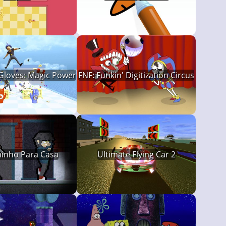
Gloves: Magic Power
FNF: Funkin' Digitization Circus
inho Para Casa
Ultimate Flying Car 2