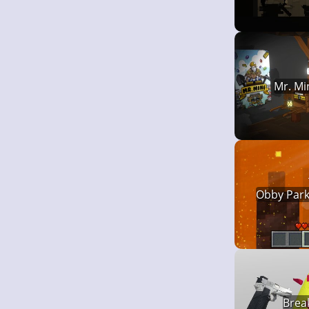
Mr. Mi
Obby Park
Break