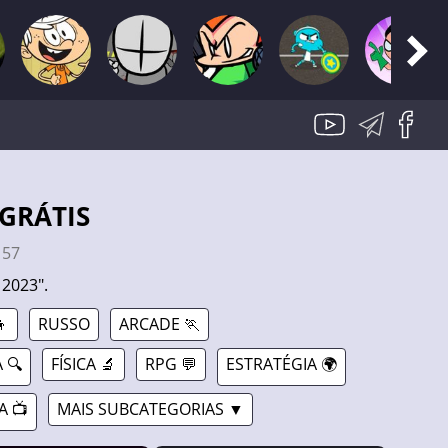
 GRÁTIS
:
57
 2023".

RUSSO
ARCADE 🏃
 🔍
FÍSICA 🔬
RPG 💬
ESTRATÉGIA 🌍
A 📺
MAIS SUBCATEGORIAS ▼