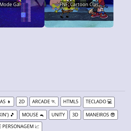
Mode Gal
FNF: Cartoon Clas
AS 👧
2D
ARCADE 🏃
HTML5
TECLADO 💻
IN') 🎵
MOUSE 🐁
UNITY
3D
MANEIROS 😎
E PERSONAGEM 📈