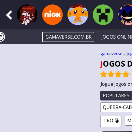
GAMAVERSE.COM.BR
JOGOS ONLIN
gamaverse
»
jo
JOGOS 
Jogue jogos o
POPULARES
QUEBRA-CABE
TIRO 💣
M