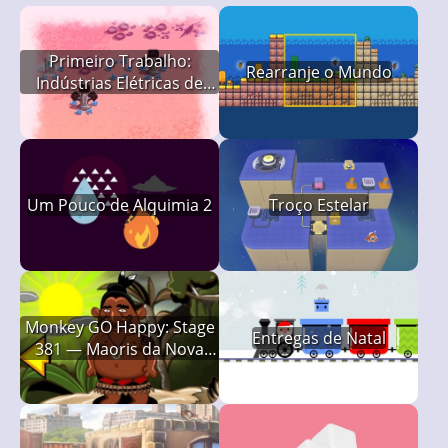
Primeiro Trabalho:
Rearranje o Mundo
Indústrias Elétricas de
Marte
Um Pouco de Alquimia 2
Troço Estelar
Monkey GO Happy: Stage
Entregas de Natal
381 — Maoris da Nova
Zelândia