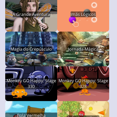
A Grande Aventura
Imãs Lógicos
Magia do Crepúsculo
Jornada Mágica
Monkey GO Happy: Stage
Monkey GO Happy: Stage
330
328
Bola Vermelha