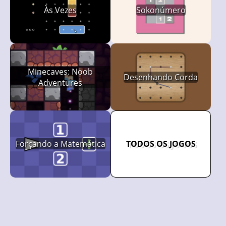
Às Vezes
Sokonúmero
Minecaves: Noob
Desenhando Corda
Adventures
Forçando a Matemática
TODOS OS JOGOS