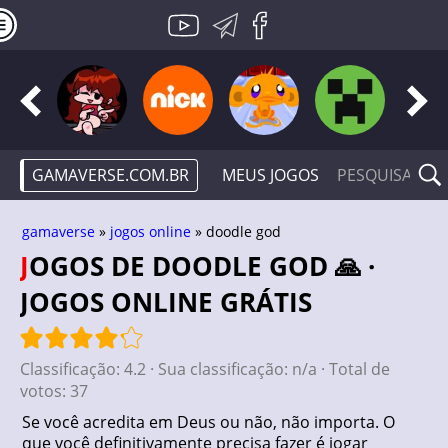
GAMAVERSE.COM.BR
MEUS JOGOS
gamaverse
»
jogos online
» doodle god
JOGOS DE DOODLE GOD 🙏 ·
JOGOS ONLINE GRÁTIS
Classificação:
4.2
· Sua classificação:
n/a
· Total de
votos:
37
Se você acredita em Deus ou não, não importa. O
que você definitivamente precisa fazer é jogar