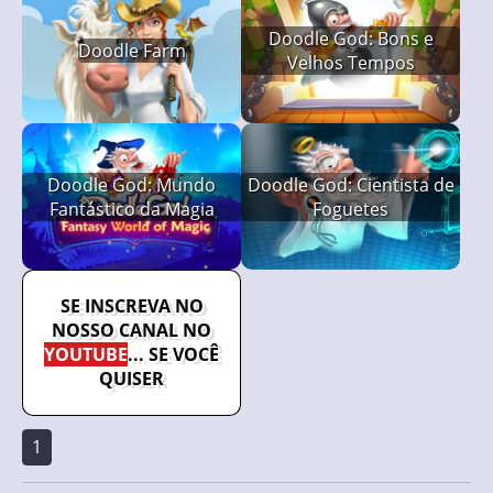
Doodle God: Bons e
Doodle Farm
Velhos Tempos
Doodle God: Mundo
Doodle God: Cientista de
Fantástico da Magia
Foguetes
SE INSCREVA NO
NOSSO CANAL NO
YOUTUBE
... SE VOCÊ
QUISER
1