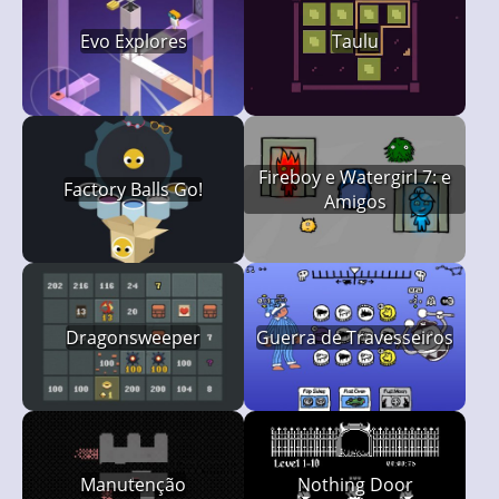
Evo Explores
Taulu
Fireboy e Watergirl 7: e
Factory Balls Go!
Amigos
Dragonsweeper
Guerra de Travesseiros
Manutenção
Nothing Door