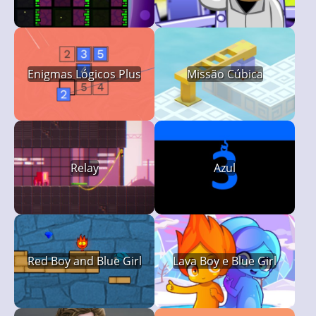
no Tempo
Enigmas Lógicos Plus
Missão Cúbica
Relay
Azul
Red Boy and Blue Girl
Lava Boy e Blue Girl