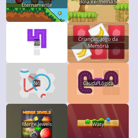
Bola Vermelha 5
Eternamente
Crianças: Jogo da
Fill
Memória
Nó
Cauda Lógica
Merge Jewels
Waty