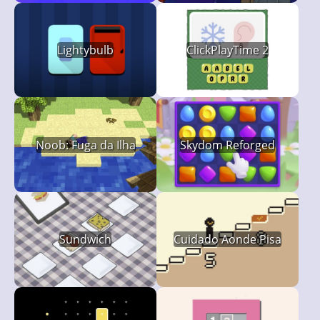
Lightybulb
ClickPlayTime 2
Noob: Fuga da Ilha
Skydom Reforged
Sundwich
Cuidado Aonde Pisa