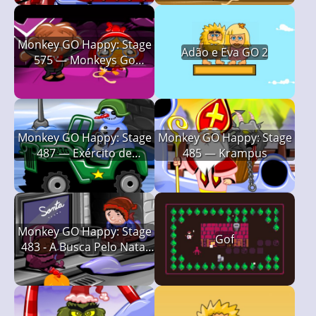
Monkey GO Happy: Stage
Adão e Eva GO 2
575 — Monkeys Go
Halloween
Monkey GO Happy: Stage
Monkey GO Happy: Stage
487 — Exército de
485 — Krampus
Bonecos de Neve
Monkey GO Happy: Stage
Gof
483 - A Busca Pelo Natal
Verdadeiro