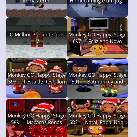
Remastered
Homecoming é um jogo
curtinho
O Melhor Presente que
Monkey GO Happy: Stage
Há
697 — Feliz Ano Novo
Monkey GO Happy: Stage
Monkey GO Happy: Stage
593 — Festa de Réveillon
591 — Batmonkey and
Robin
Monkey GO Happy: Stage
Monkey GO Happy: Stage
589 — Macacos Renas
583 — Natal, Papai Noel,
Gemada