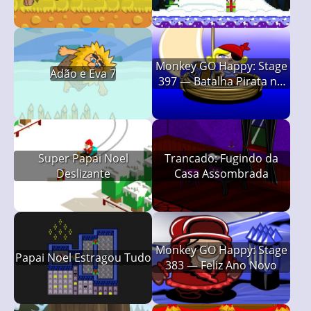
Monkey GO Happy: Stage
Adão e Eva 7
397 — Batalha Pirata no
Dia dos Namorados
Super Papai Noel
Trancado: Fugindo da
Deslizante
Casa Assombrada
Monkey GO Happy: Stage
Papai Noel Estragou Tudo
383 — Feliz Ano Novo