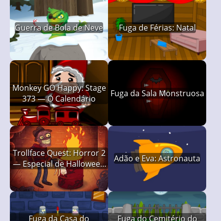
Guerra de Bola de Neve
Fuga de Férias: Natal
Monkey GO Happy: Stage
Fuga da Sala Monstruosa
373 — O Calendário
Trollface Quest: Horror 2
Adão e Eva: Astronauta
— Especial de Halloween
(Dicas Ilimitadas)
Fuga da Casa do
Fuga do Cemitério do