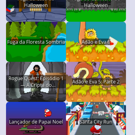
Halloween
Halloween
Fuga da Floresta Sombria
Adão e Eva 6
Rogue Quest: Episódio 1
Adão e Eva 5: Parte 2
— A Cripta do
Sanguessuga Rei
Lançador de Papai Noel
Santa City Run