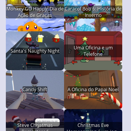
Monkey GO Happy: Dia de
Caracol Bob 6: História de
Ação de Graças
Inverno
Uma Oficina e um
Santa's Naughty Night
Telefone
Candy Shift
A Oficina do Papai Noel
Steve Christmas
Christmas Eve