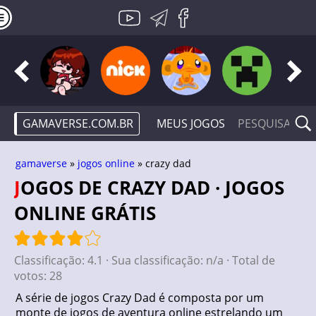
GAMAVERSE.COM.BR
MEUS JOGOS
gamaverse
»
jogos online
» crazy dad
JOGOS DE CRAZY DAD · JOGOS
ONLINE GRÁTIS
Classificação:
4.1
· Sua classificação:
n/a
· Total de
votos:
28
A série de jogos Crazy Dad é composta por um
monte de jogos de aventura online estrelando um