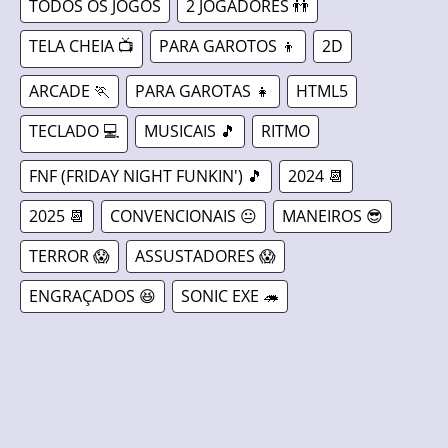
TODOS OS JOGOS
2 JOGADORES 👬
TELA CHEIA 📺
PARA GAROTOS 👦
2D
ARCADE 🏃
PARA GAROTAS 👧
HTML5
TECLADO 💻
MUSICAIS 🎵
RITMO
FNF (FRIDAY NIGHT FUNKIN') 🎵
2024 📆
2025 📆
CONVENCIONAIS 😐
MANEIROS 😎
TERROR 😱
ASSUSTADORES 😱
ENGRAÇADOS 😆
SONIC EXE 🦔