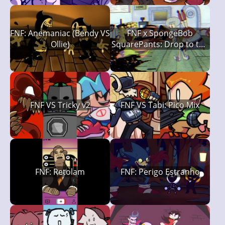
FNF: Anemaniac (Bendy VS
FNF x SpongeBob
Ollie)
SquarePants: Drop to the
Deck (Rehydrated)
FNF VS Tricky v2
FNF VS Tabi: Pico Mix
FNF: Retolam
FNF: Perigo Estranho