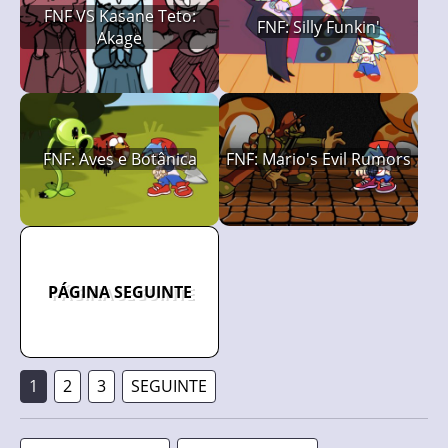
FNF VS Kasane Teto:
FNF: Silly Funkin'
Akage
FNF: Aves e Botânica
FNF: Mario's Evil Rumors
PÁGINA SEGUINTE
1
2
3
SEGUINTE