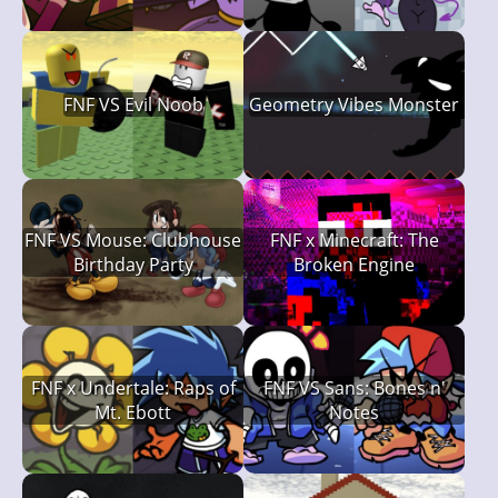
FNF VS Evil Noob
Geometry Vibes Monster
FNF VS Mouse: Clubhouse
FNF x Minecraft: The
Birthday Party
Broken Engine
FNF x Undertale: Raps of
FNF VS Sans: Bones n'
Mt. Ebott
Notes