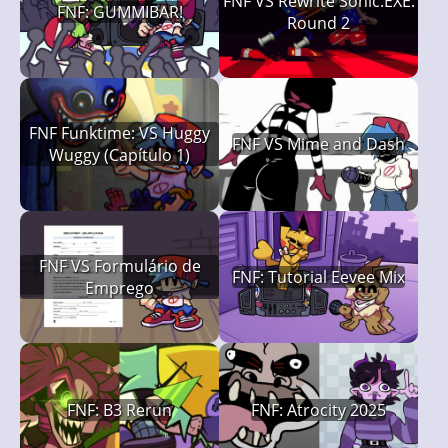
FNF VS Rewrite Sonic.EXE:
FNF: GUMMIBAR!
Round 2
FNF Funktime: VS Huggy
FNF VS Mime and Dash
Wuggy (Capítulo 1)
FNF VS Formulário de
FNF: Tutorial Eevee Mix
Emprego
FNF: B3 Rerun
FNF: Atrocity 2025