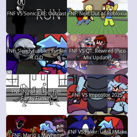
FNF VS Sonic.EXE: Outcast
FNF: Next Out of Robloxia
FNF: Slendytubbies Funkin
FNF VS QT: Rewired (Pico
R.O.D
Mix Update)
FNF: Nutshell Fun Fun
FNF VS Impostor 2025
Funky Funkin'
FNF VS Faker: Until I Make
FNF: Mario's Mayhem