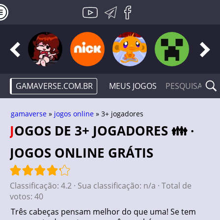
GAMAVERSE.COM.BR
MEUS JOGOS
gamaverse
»
jogos online
» 3+ jogadores
JOGOS DE 3+ JOGADORES 👪 ·
JOGOS ONLINE GRÁTIS
Classificação:
4.2
· Sua classificação:
n/a
· Total de
votos:
40
Três cabeças pensam melhor do que uma! Se tem