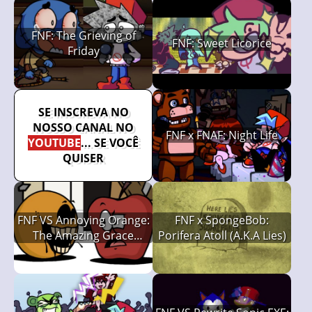
FNF: The Grieving of
FNF: Sweet Licorice
Friday
SE INSCREVA NO
NOSSO CANAL NO
FNF x FNAF: Night Life
YOUTUBE
... SE VOCÊ
QUISER
FNF VS Annoying Orange:
FNF x SpongeBob:
The Amazing Grace
Porifera Atoll (A.K.A Lies)
(Rotten Smoothie) V2