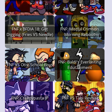
It
FNF x BFDIA 18: Get
FNF: Mistful Crimson
Digging (Fries VS Needle)
Morning Reboot
FNF: Baldi's Everlasting
FNF VS Otis: School Boys
Edutainment
FNF: Creepypasta JP
FNF VS Tabi Revival