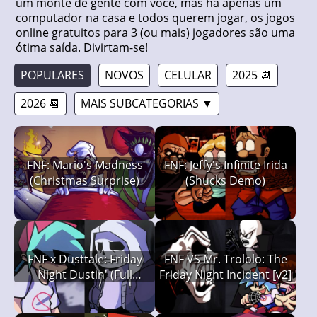
um monte de gente com você, mas há apenas um
computador na casa e todos querem jogar, os jogos
online gratuitos para 3 (ou mais) jogadores são uma
ótima saída. Divirtam-se!
POPULARES
NOVOS
CELULAR
2025 📆
2026 📆
MAIS SUBCATEGORIAS ▼
FNF: Mario's Madness
FNF: Jeffy's Infinite Irida
(Christmas Surprise)
(Shucks Demo)
FNF x Dusttale: Friday
FNF VS Mr. Trololo: The
Night Dustin' (Full
Friday Night Incident [v2]
Version)