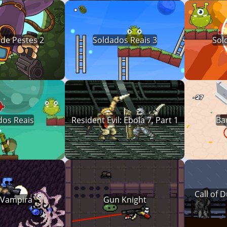
de Pestes 2
Soldados Reais 3
Sol
dos Reais
Resident Evil: Ebola 7, Part 1
Ba
Call of 
 Vampira
Gun Knight