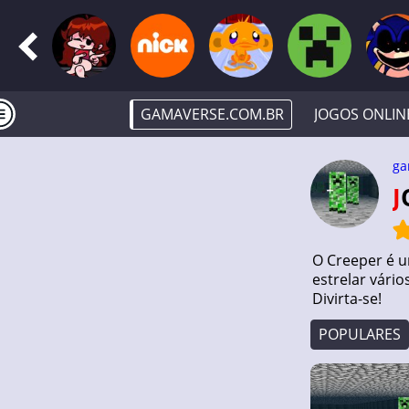
GAMAVERSE.COM.BR
JOGOS ONLIN
ga
O Creeper é u
estrelar vári
Divirta-se!
POPULARES