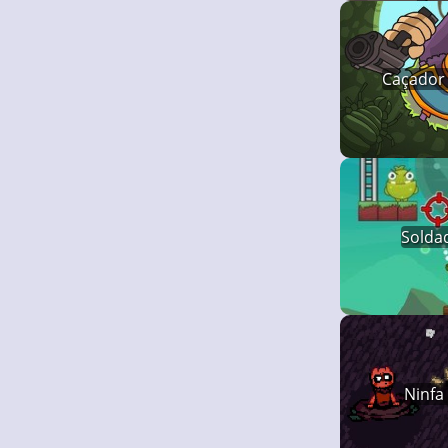
Caçador 
Solda
Ninfa