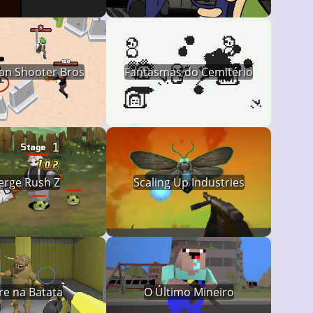
an Shooter Bros
Fantasmas do Cemitério
rge Rush Z
Scaling Up Industries
ire na Batata
O Último Mineiro