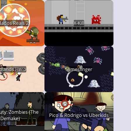
dados Reais 2
X-Kill
dlands Hero
Slimeslinger
Duty: Zombies (The
Pico & Rodrigo vs Uberkids
Demake)