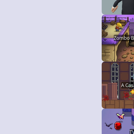
Zombo Bu
A Cas
T