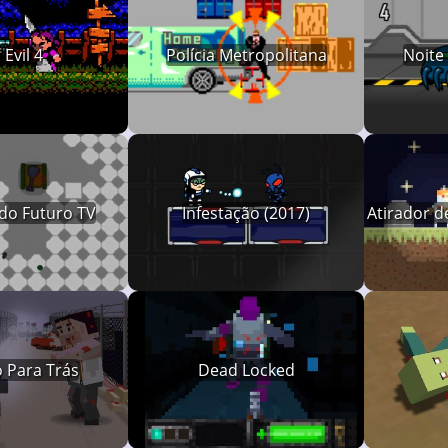
 Evil 4
Polícia Metropolitana
Noite
do Futuro TV
Infestação (2017)
Atirador 
 Para Trás
Dead Locked