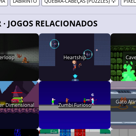
HA
LABIRINTO
QUEBRA-CABEÇAS (PUZZLES) 💡
PIXE
R · JOGOS RELACIONADOS
erloop
Heartship
Cave
Gato Ati
er Dimensional
Zumbi Furioso