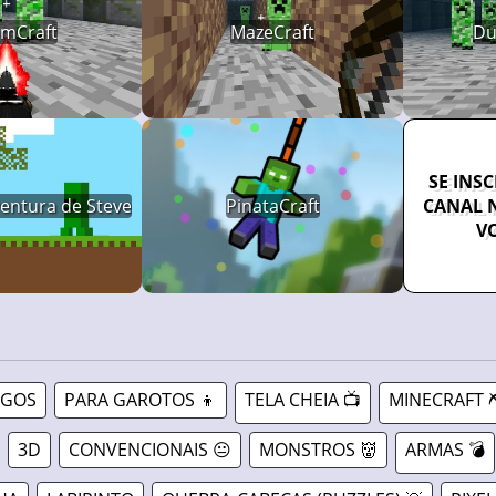
mCraft
MazeCraft
Du
SE INS
ventura de Steve
PinataCraft
CANAL 
V
OGOS
PARA GAROTOS 👦
TELA CHEIA 📺
MINECRAFT ⛏
3D
CONVENCIONAIS 😐
MONSTROS 👹
ARMAS 💣