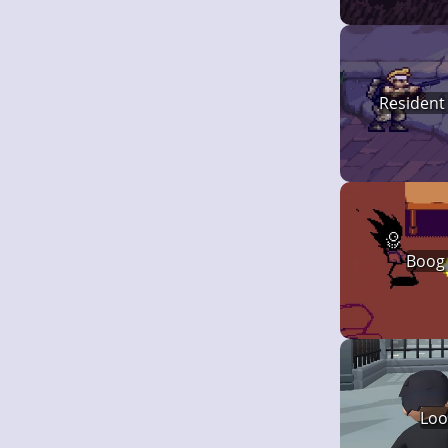
Resident 
Boog
Loo