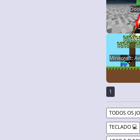
Doo
Minecraft: A
1
TODOS OS J
TECLADO 💻