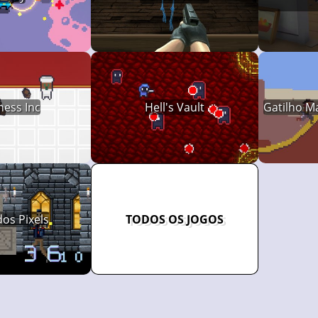
ess Inc
Hell's Vault
Gatilho M
dos Pixels
TODOS OS JOGOS