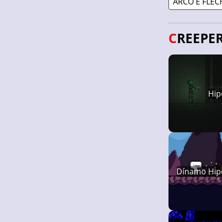
ARCO E FLEC
CREEPE
Hip
Dínamo Hip