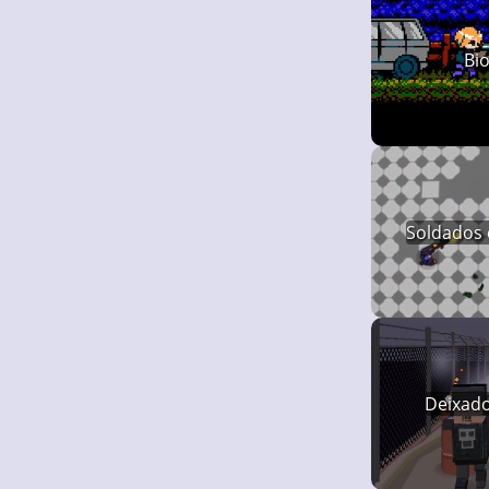
Bio
Soldados 
Deixado