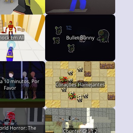
nock Em All
Bullet Bunny
a 10 minutos, Por
Corações Flamejantes
Favor
rld Horror: The
Counter Craft 2