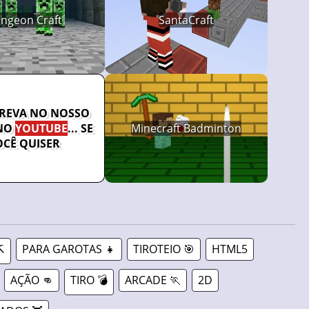
ngeon Craft
SantaCraft
CREVA NO NOSSO
NO
YOUTUBE
... SE
Minecraft Badminton
OCÊ QUISER
️
PARA GAROTAS 👧
TIROTEIO 🎯
HTML5
AÇÃO 👊
TIRO 💣
ARCADE 🏃
2D