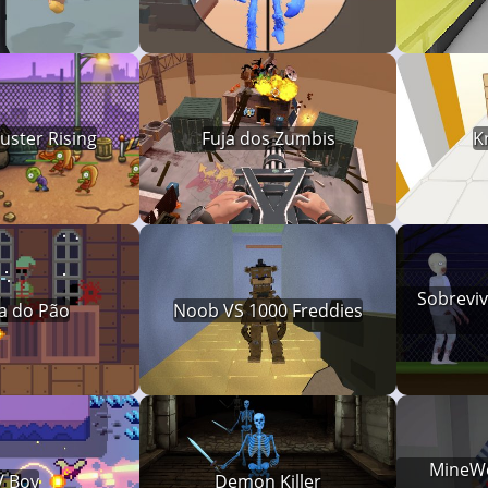
ster Rising
Fuja dos Zumbis
K
Sobreviv
a do Pão
Noob VS 1000 Freddies
MineWo
V Boy
Demon Killer