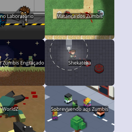
 no Laboratório
Matança dos Zumbis
de Zumbis Engraçado
Shekateka
WorldZ
Sobrevivendo aos Zumbis