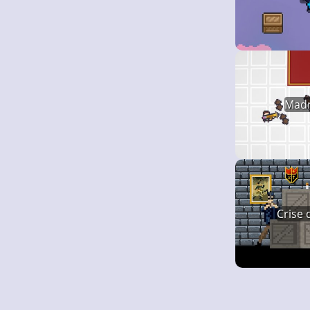
Madn
Crise 