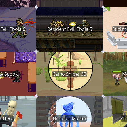
Evil: Ebola 6
Resident Evil: Ebola 5
Stickm
 A Spook
Camo Sniper 3D
Me
t Hero
Discolor Master
At