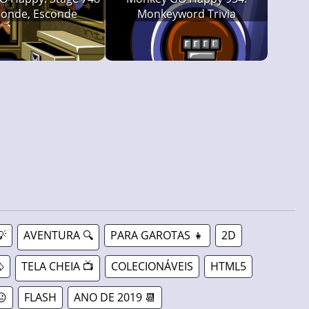
onde, Esconde
Monkeyword Trivia
💡
AVENTURA 🔍
PARA GAROTAS 👧
2D

TELA CHEIA 📺
COLECIONÁVEIS
HTML5
😐
FLASH
ANO DE 2019 📆