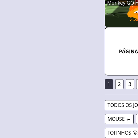
Monkey GO H
PÁGINA
1
2
3
TODOS OS J
MOUSE 🐁
FOFINHOS 🤗