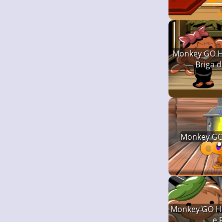
Monkey GO H
— Briga 
Monkey GO
Monkey GO H
e 