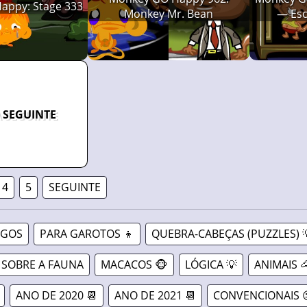
appy: Stage 333
Monkey Mr. Bean
— Esc
 SEGUINTE
4
5
SEGUINTE
OGOS
PARA GAROTOS 👦
QUEBRA-CABEÇAS (PUZZLES) 
SOBRE A FAUNA
MACACOS 🐵
LÓGICA 💡
ANIMAIS 
ANO DE 2020 📆
ANO DE 2021 📆
CONVENCIONAIS 