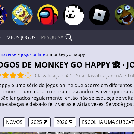
E
MEUS JOGOS
maverse
»
jogos online
» monkey go happy
JOGOS DE MONKEY GO HAPPY 🙈 · 
Classificação:
4.1
· Sua classificação:
n/a
· To
py é uma série de jogos online que ocorre em diferentes 
omum — um macaco chorão buscando resolver quebra-cabeça
" são lançados regularmente, então não se esqueça de volt
a-cabeças e deixá-lo feliz várias e várias vezes. Se você go
NOVOS
2025 📆
2026 📆
ESCOLHA UMA SUBCAT