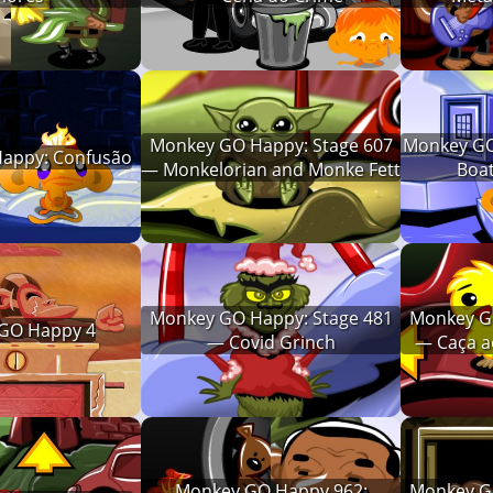
Monkey GO Happy: Stage 607
Monkey GO
appy: Confusão
— Monkelorian and Monke Fett
Boa
Monkey GO Happy: Stage 481
Monkey GO
GO Happy 4
— Covid Grinch
— Caça a
Monkey GO Happy 962:
Monkey GO