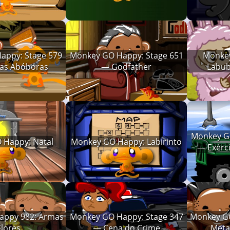
appy: Stage 579
Monkey GO Happy: Stage 651
Monkey
das Abóboras
— Godfather
Labub
Monkey GO
 Happy: Natal
Monkey GO Happy: Labirinto
— Exérc
appy 982: Armas
Monkey GO Happy: Stage 347
Monkey GO
Flores
— Cena do Crime
Meta