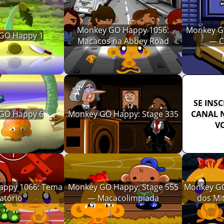
Monkey GO Happy 1056:
Monkey GO
GO Happy 1
Macacos na Abbey Road
— C
SE INS
GO Happy 6
Monkey GO Happy: Stage 335
CANAL 
V
appy 1066: Tema
Monkey GO Happy: Stage 555
Monkey GO
atório
— Macacolimpíada
dos Mi