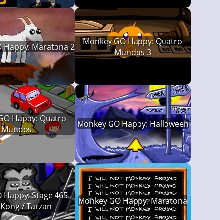
Monkey GO Happy: Quatro
 Happy: Maratona 2
Mundos 3
GO Happy: Quatro
Monkey GO Happy: Halloween
Mundos
Happy: Stage 465 --
Monkey GO Happy: Maratona
 Kong / Tarzan