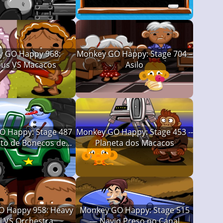
 GO Happy 968:
Monkey GO Happy: Stage 704 –
us VS Macacos
Asilo
 Happy: Stage 487
Monkey GO Happy: Stage 453 --
ito de Bonecos de
Planeta dos Macacos
Neve
 Happy 958: Heavy
Monkey GO Happy: Stage 515
l VS Orchestra
— Navio Preso no Canal