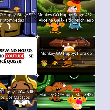
 Happy: Stage 529
Monkey GO Happy: Stage 452 --
riptomoedas
Alice na Galáxia do Mochileiro
CREVA NO NOSSO
Monkey GO Happy: Hora do
NO
YOUTUBE
... SE
Natal
OCÊ QUISER
 Happy 1064: A Ilha
Monkey GO Happy: Stage 427
tos dos Macacos