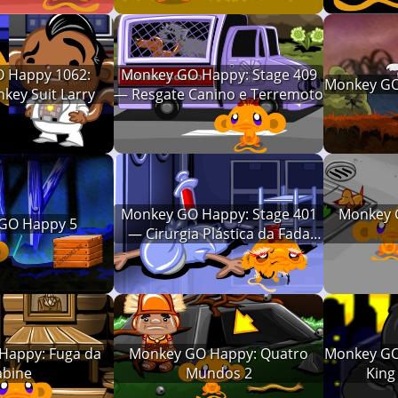
 Happy 1062:
Monkey GO Happy: Stage 409
Monkey GO
key Suit Larry
— Resgate Canino e Terremoto
Monkey GO Happy: Stage 401
Monkey 
GO Happy 5
— Cirurgia Plástica da Fada
dos Dentes
Happy: Fuga da
Monkey GO Happy: Quatro
Monkey GO 
abine
Mundos 2
King