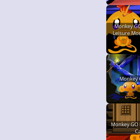
Monkey GO
Leisure Mon
Monkey 
Monkey GO 
C