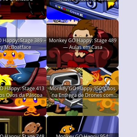
 Happy: Stage 389 –
Monkey GO Happy: Stage 489
ty McBoatface
— Aulas em Casa
 Happy: Stage 413
Monkey GO Happy 950: Caos
os Ovos da Páscoa
na Entrega de Drones com
Bananas
 Happy: Stage 748
Monkey GO Happy 954: