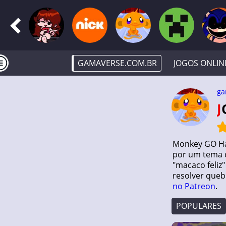
GAMAVERSE.COM.BR
JOGOS ONLIN
ga
Monkey GO Hap
por um tema c
"macaco feliz
resolver quebr
no Patreon
.
POPULARES