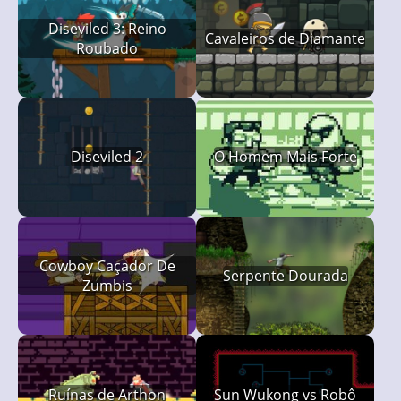
Diseviled 3: Reino
Cavaleiros de Diamante
Roubado
Diseviled 2
O Homem Mais Forte
Cowboy Caçador De
Serpente Dourada
Zumbis
Ruínas de Arthon
Sun Wukong vs Robô