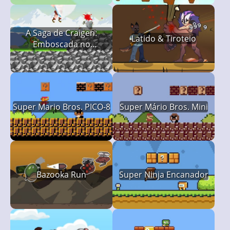
A Saga de Craigen:
Latido & Tiroteio
Emboscada no
Desfiladeiro do Dragão
Super Mario Bros. PICO-8
Super Mário Bros. Mini
Bazooka Run
Super Ninja Encanador