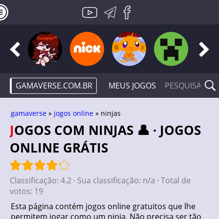
GAMAVERSE.COM.BR
MEUS JOGOS
gamaverse
»
jogos online
» ninjas
JOGOS COM NINJAS 👤 · JOGOS
ONLINE GRÁTIS
Classificação:
4.2
· Sua classificação:
n/a
· Total de
votos:
19
Esta página contém jogos online gratuitos que lhe
permitem jogar como um ninja. Não precisa ser tão