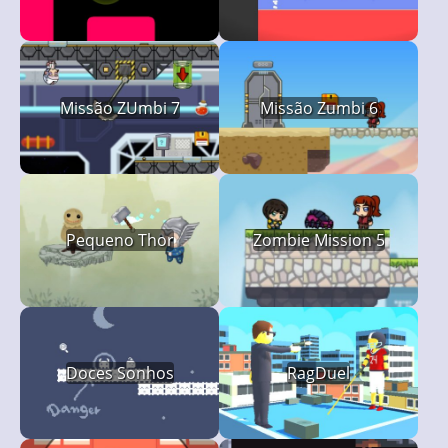
Missão ZUmbi 7
Missão Zumbi 6
Pequeno Thor
Zombie Mission 5
Doces Sonhos
RagDuel