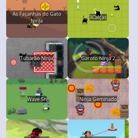
As Façanhas do Gato
3Calças
Ninja
Tubarão Ninja
Garoto Ninja 2
Wave 5n
Ninja Geminado