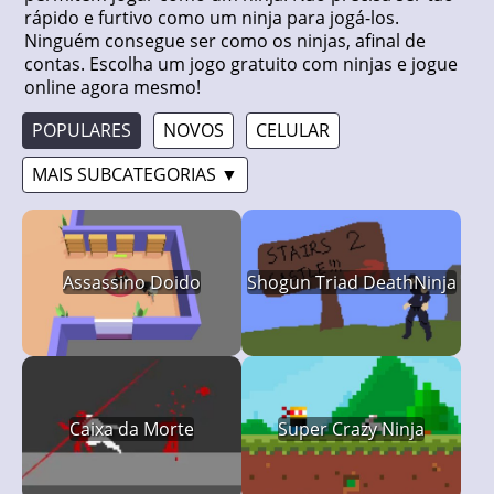
rápido e furtivo como um ninja para jogá-los.
Ninguém consegue ser como os ninjas, afinal de
contas. Escolha um jogo gratuito com ninjas e jogue
online agora mesmo!
POPULARES
NOVOS
CELULAR
MAIS SUBCATEGORIAS ▼
Assassino Doido
Shogun Triad DeathNinja
Caixa da Morte
Super Crazy Ninja