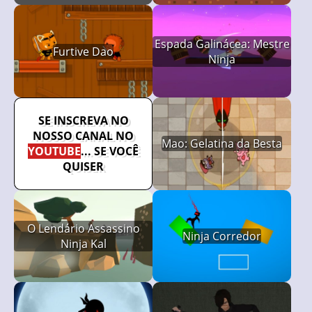
Espada Galinácea: Mestre
Furtive Dao
Ninja
SE INSCREVA NO
NOSSO CANAL NO
Mao: Gelatina da Besta
YOUTUBE
... SE VOCÊ
QUISER
O Lendário Assassino
Ninja Corredor
Ninja Kal