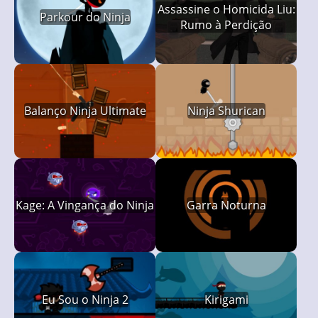
Assassine o Homicida Liu:
Parkour do Ninja
Rumo à Perdição
Balanço Ninja Ultimate
Ninja Shurican
Kage: A Vingança do Ninja
Garra Noturna
Eu Sou o Ninja 2
Kirigami