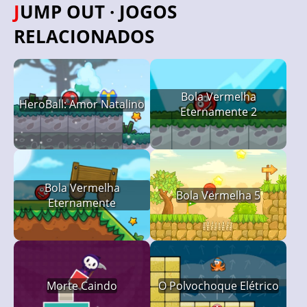
JUMP OUT · JOGOS
RELACIONADOS
Bola Vermelha
HeroBall: Amor Natalino
Eternamente 2
Bola Vermelha
Bola Vermelha 5
Eternamente
Morte Caindo
O Polvochoque Elétrico