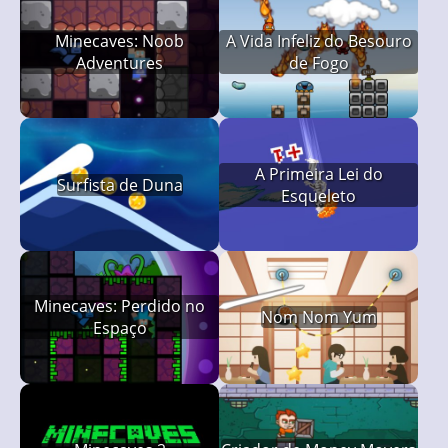
Minecaves: Noob
A Vida Infeliz do Besouro
Adventures
de Fogo
A Primeira Lei do
Surfista de Duna
Esqueleto
Minecaves: Perdido no
Nom Nom Yum
Espaço