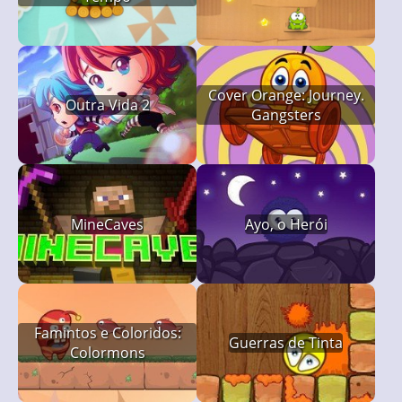
Cover Orange: Journey.
Outra Vida 2
Gangsters
MineCaves
Ayo, o Herói
Famintos e Coloridos:
Guerras de Tinta
Colormons