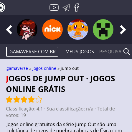
GAMAVERSE.COM.BR
MEUS JOGOS
gamaverse
»
jogos online
» jump out
JOGOS DE JUMP OUT · JOGOS
ONLINE GRÁTIS
Classificação:
4.1
· Sua classificação:
n/a
· Total de
votos:
19
Jogos online gratuitos da série Jump Out são uma
coletânea de jogos de quebra-cabeças de física com