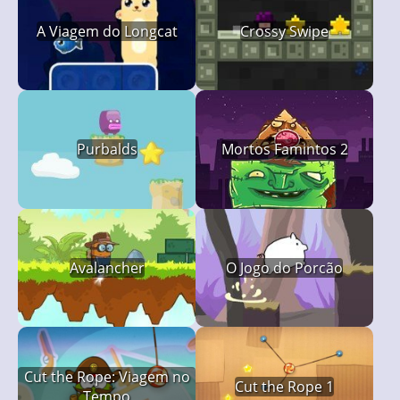
A Viagem do Longcat
Crossy Swipe
Purbalds
Mortos Famintos 2
Avalancher
O Jogo do Porcão
Cut the Rope: Viagem no
Cut the Rope 1
Tempo