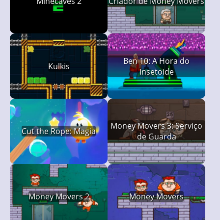
Minecaves 2
Criador de Money Movers
Ben 10: A Hora do
Kulkis
Insetoide
Money Movers 3: Serviço
Cut the Rope: Magia
de Guarda
Money Movers 2
Money Movers