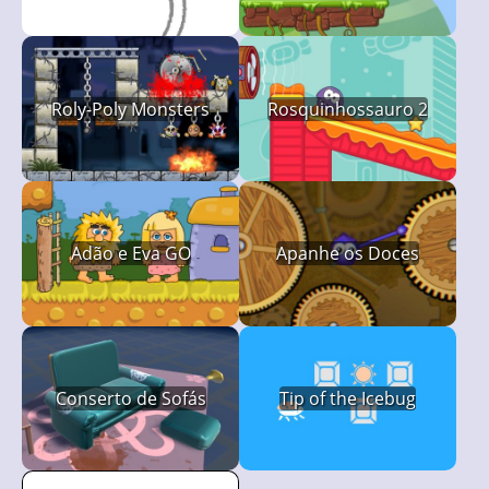
Roly-Poly Monsters
Rosquinhossauro 2
Adão e Eva GO
Apanhe os Doces
Conserto de Sofás
Tip of the Icebug