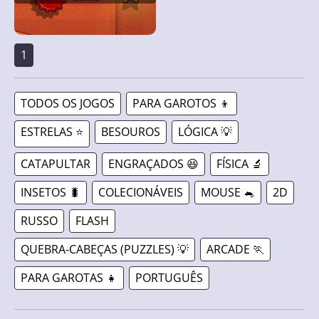
1
TODOS OS JOGOS
PARA GAROTOS 👦
ESTRELAS ⭐
BESOUROS
LÓGICA 💡
CATAPULTAR
ENGRAÇADOS 😆
FÍSICA 🔬
INSETOS 🐛
COLECIONÁVEIS
MOUSE 🐁
2D
RUSSO
FLASH
QUEBRA-CABEÇAS (PUZZLES) 💡
ARCADE 🏃
PARA GAROTAS 👧
PORTUGUÊS