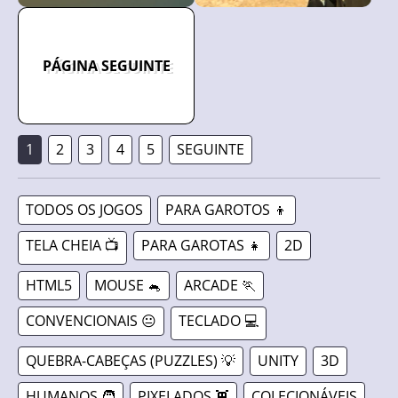
PÁGINA SEGUINTE
1
2
3
4
5
SEGUINTE
TODOS OS JOGOS
PARA GAROTOS 👦
TELA CHEIA 📺
PARA GAROTAS 👧
2D
HTML5
MOUSE 🐁
ARCADE 🏃
CONVENCIONAIS 😐
TECLADO 💻
QUEBRA-CABEÇAS (PUZZLES) 💡
UNITY
3D
HUMANOS 🧑
PIXELADOS 👾
COLECIONÁVEIS