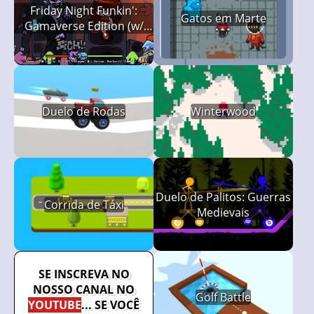
Friday Night Funkin':
Gatos em Marte
Gamaverse Edition (w/
Spaghetti)
Duelo de Rodas
Winterwood
Duelo de Palitos: Guerras
Corrida de Táxi
Medievais
SE INSCREVA NO
NOSSO CANAL NO
Golf Battle
YOUTUBE
... SE VOCÊ