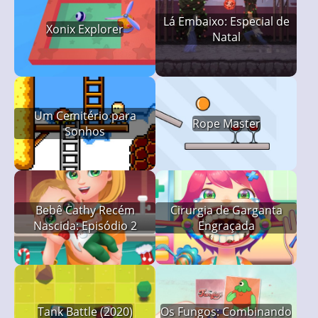
Lá Embaixo: Especial de
Xonix Explorer
Natal
Um Cemitério para
Rope Master
Sonhos
Bebê Cathy Recém
Cirurgia de Garganta
Nascida: Episódio 2
Engraçada
Tank Battle (2020)
Os Fungos: Combinando