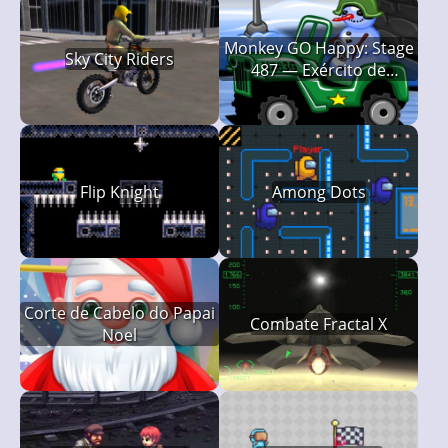
Monkey GO Happy: Stage
Sky City Riders
487 — Exército de
Bonecos de Neve
Flip Knight
Among Dots
Corte de Cabelo do Papai
Combate Fractal X
Noel