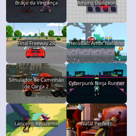
Braço da Vingança
Among Dungeon
Final Freeway 2R
HeroBall: Amor Natalino
Simulador de Caminhão
Cyberpunk Ninja Runner
de Carga 2
Lanceiro Reluzente
Natal Perfeito