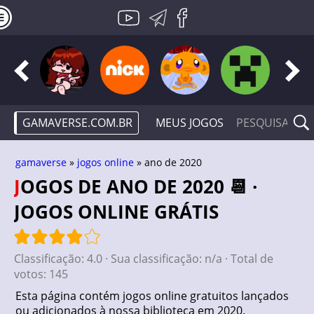
GAMAVERSE.COM.BR
MEUS JOGOS
gamaverse
»
jogos online
» ano de 2020
JOGOS DE ANO DE 2020 📆 ·
JOGOS ONLINE GRÁTIS
Classificação:
4.0
· Sua classificação:
n/a
· Total de
votos:
145
Esta página contém jogos online gratuitos lançados
ou adicionados à nossa biblioteca em 2020.