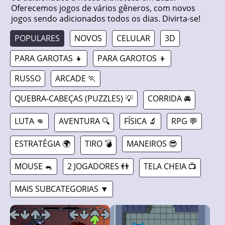
Oferecemos jogos de vários gêneros, com novos
jogos sendo adicionados todos os dias. Divirta-se!
POPULARES
NOVOS
CELULAR
3D
PARA GAROTAS 👧
PARA GAROTOS 👦
RUSSO
ARCADE 🏃
QUEBRA-CABEÇAS (PUZZLES) 💡
CORRIDA 🚘
LUTA 👊
AVENTURA 🔍
FÍSICA 🔬
RPG 💬
ESTRATÉGIA 🌍
TIRO 💣
MANEIROS 😎
MOUSE 🐁
2 JOGADORES 👬
TELA CHEIA 📺
MAIS SUBCATEGORIAS ▼