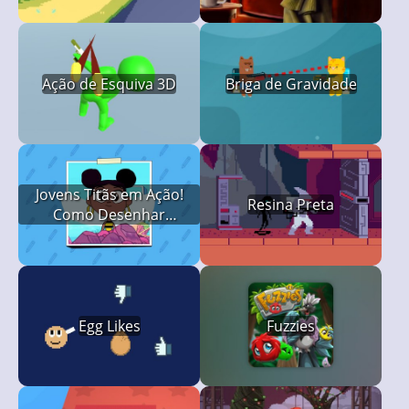
Ação de Esquiva 3D
Briga de Gravidade
Jovens Titãs em Ação!
Resina Preta
Como Desenhar
Bumblebeee
Egg Likes
Fuzzies