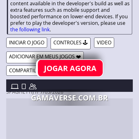
content available in the developer's build as well as
extra features such as mobile support and
boosted performance on lower-end devices. If you
prefer to play the developer's version, please use
the following link
.
INICIAR O JOGO
CONTROLES 🕹️
VIDEO
ADICIONAR EM MEUS JOGOS ❤️
JOGAR AGORA
COMPARTILHAR 🔗
FRIDAY NIGHT FUNKIN': GAMAVERSE EDITION (W/
SPAGHETTI) //
7/03/2026
GAMAVERSE.COM.BR