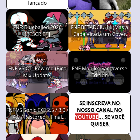
lançado
FNF: Blueballed 2026
FNF BETADCIU 11 (Mas a
[RESCRIPT]
Cada Virada um Cover
Diferente é Usado, Friday
Night Funkin')
FNF VS QT: Rewired (Pico
FNF Mobile: Gamaverse
Mix Update)
Edition
SE INSCREVA NO
FNF VS Sonic.EXE 2.5 / 3.0 /
NOSSO CANAL NO
4.0 / Restored + Final
YOUTUBE
... SE VOCÊ
Escape
QUISER