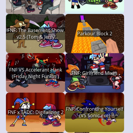
FNF: The Basement Show
Parkour Block 2
v2.5 (Tom & Jerry
Creepypasta)
FNF VS Accelerant Hank
FNF: Girlfriend Mixes
(Friday Night Funkin')
FNF: Confronting Yourself
FNF x TADC: Digitalizing 2
(VS Sonic.exe)