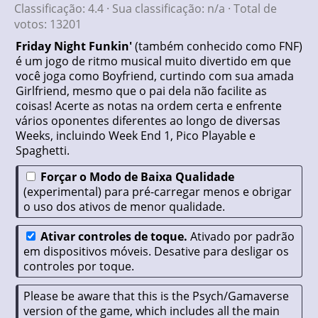
Classificação:
4.4
· Sua classificação:
n/a
· Total de
votos:
13201
Friday Night Funkin'
(também conhecido como FNF)
é um jogo de ritmo musical muito divertido em que
você joga como Boyfriend, curtindo com sua amada
Girlfriend, mesmo que o pai dela não facilite as
coisas! Acerte as notas na ordem certa e enfrente
vários oponentes diferentes ao longo de diversas
Weeks, incluindo Week End 1, Pico Playable e
Spaghetti.
Forçar o Modo de Baixa Qualidade
(experimental) para pré-carregar menos e obrigar
o uso dos ativos de menor qualidade.
Ativar controles de toque.
Ativado por padrão
em dispositivos móveis. Desative para desligar os
controles por toque.
Please be aware that this is the Psych/Gamaverse
version of the game, which includes all the main