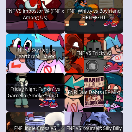
FNF VS Impostor v4 (FNF x
FNF: Whitty vs Boyfriend
Among Us)
FIRE FIGHT
FNF VS Sky Redux:
FNF VS Tricky v2
Heartbreak Havoc
Friday Night Funkin' vs
FNF: Due Debts (BF Mix)
Garcello (Smoke 'Em Out
Struggle)
FNF: Indie Cross VS
FNF VS Yourself: Silly Billy