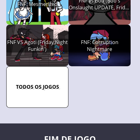
FNF vs Bob (Bob's
FNF: Mesmerized
Onslaught UPDATE, Friday
Night Funkin')
FNF VS Agoti (Friday Night
FNF: Corruption
Funkin')
Nightmare
TODOS OS JOGOS
FIM DE JOGO