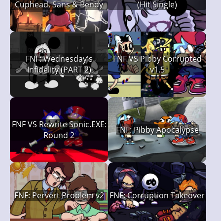
Cuphead, Sans & Bendy
(Hit Single)
FNF: Wednesday's
FNF VS Pibby Corrupted
Infidelity (PART 2)
v1.5
FNF VS Rewrite Sonic.EXE:
FNF: Pibby Apocalypse
Round 2
FNF: Pervert Problem v2
FNF: Corruption Takeover