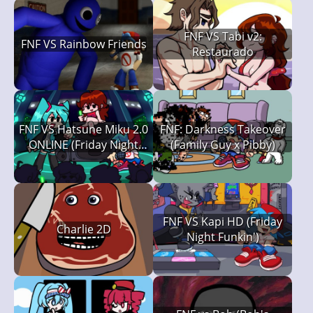
FNF VS Tabi v2:
FNF VS Rainbow Friends
Restaurado
FNF VS Hatsune Miku 2.0
FNF: Darkness Takeover
ONLINE (Friday Night
(Family Guy x Pibby)
Funkin')
FNF VS Kapi HD (Friday
Charlie 2D
Night Funkin')