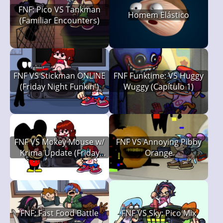
FNF: Pico VS Tankman
Homem Elástico
(Familiar Encounters)
FNF VS Stickman ONLINE
FNF Funktime: VS Huggy
(Friday Night Funkin')
Wuggy (Capítulo 1)
FNF VS Mokey Mouse w/
FNF VS Annoying Pibby
Krima Update (Friday
Orange
Night Funkin')
FNF: Fast Food Battle
FNF VS Sky: Pico Mix