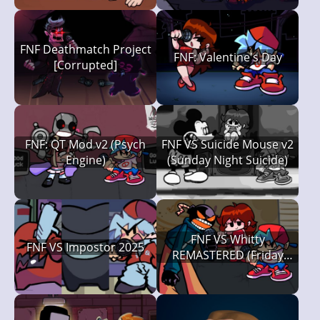
FNF Deathmatch Project
FNF: Valentine's Day
[Corrupted]
FNF: QT Mod v2 (Psych
FNF VS Suicide Mouse v2
Engine)
(Sunday Night Suicide)
FNF VS Whitty
FNF VS Impostor 2025
REMASTERED (Friday
Night Funkin')