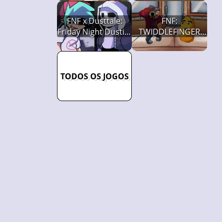
FNF x Dusttale:
FNF:
Friday Night Dustin'
TWIDDLEFINGER
(Full Version)
(OFICIAL)
TODOS OS JOGOS