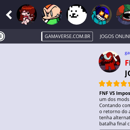
GAMAVERSE.COM.BR
JOGOS ONLIN
ga
FNF VS IMPOSTOR V4 (FNF X AMONG US) ·
J
FNF VS Impos
um dos mods m
Contando com 
o retorno do 
tenha alterna
batalha final