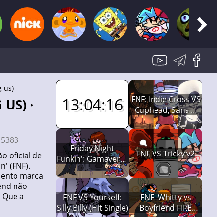
g us)
FNF: Indie Cross VS
13:04:15
Cuphead, Sans &
Bendy
:
5383
Friday Night
FNF VS Tricky v2
o oficial de
Funkin': Gamaverse
' (FNF).
Edition (w/
amento marca
Spaghetti)
iend não
. Que a
FNF VS Yourself:
FNF: Whitty vs
Silly Billy (Hit Single)
Boyfriend FIRE