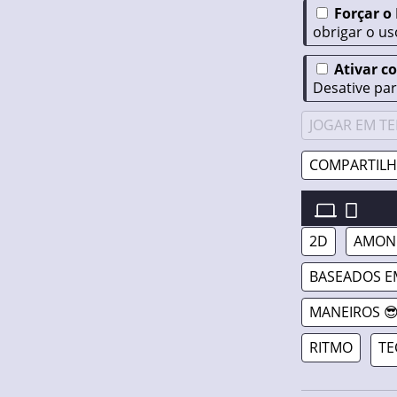
Forçar o
obrigar o us
Ativar c
Desative par
JOGAR EM TE
COMPARTILH
FNF VS IMPOS
2D
AMONG
BASEADOS E
MANEIROS 
RITMO
TE