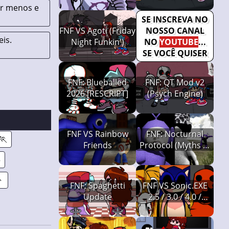
FIGHT
ar menos e
SE INSCREVA NO
FNF VS Agoti (Friday
NOSSO CANAL
is.
Night Funkin')
NO
YOUTUBE
...
SE VOCÊ QUISER
FNF: Blueballed
FNF: QT Mod v2
2026 [RESCRIPT]
(Psych Engine)
FNF VS Rainbow
FNF: Nocturnal
🏃
Friends
Protocol (Myths of
Tubbyland)
5

FNF: Spaghetti
FNF VS Sonic.EXE
Update
2.5 / 3.0 / 4.0 /
Restored + Final
Escape