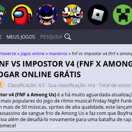
E
MEUS JOGOS
maverse
»
jogos online
»
maneiros
» fnf vs impostor v4 (fnf x amon
OGAR ONLINE GRÁTIS
Classificação:
4.5
· Sua classificação:
n/a
· Total de votos
tor v4 (FNF x Among Us)
é a há muito aguardada atualizaçã
ais populares do jogo de ritmo musical Friday Night Funkin
mais de 50 músicas, sprites de alta qualidade, este lanç
assassino de sangue frio de Among Us e faz com que Boyfr
tiva além de desafiá-lo novamente para uma batalha de rap
 comece!