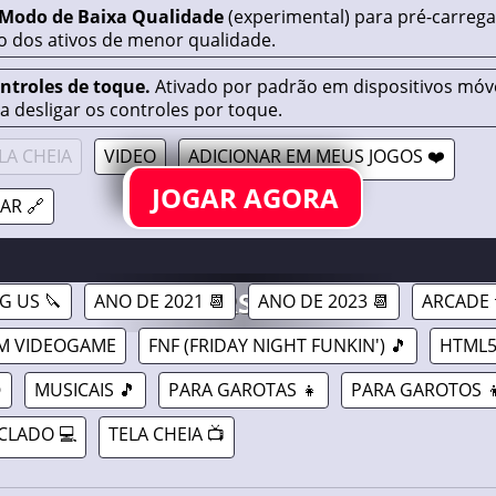
 Modo de Baixa Qualidade
(experimental) para pré-carreg
o dos ativos de menor qualidade.
ontroles de toque.
Ativado por padrão em dispositivos móve
a desligar os controles por toque.
LA CHEIA
VIDEO
ADICIONAR EM MEUS JOGOS ❤️
JOGAR AGORA
AR 🔗
TOR V4 (FNF X AMONG US) //
18/02/2023
GAMAVERSE.COM.BR
 US 🔪
ANO DE 2021 📆
ANO DE 2023 📆
ARCADE 
M VIDEOGAME
FNF (FRIDAY NIGHT FUNKIN') 🎵
HTML

MUSICAIS 🎵
PARA GAROTAS 👧
PARA GAROTOS 
CLADO 💻
TELA CHEIA 📺