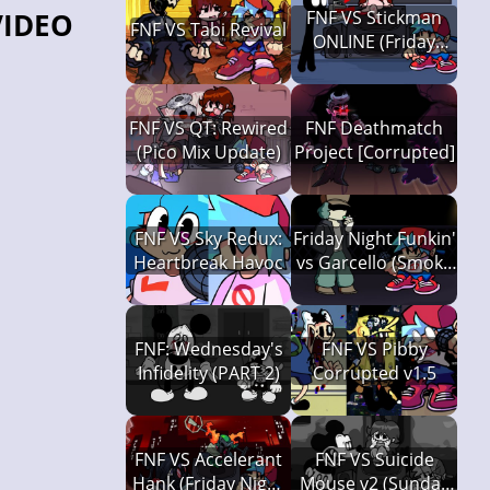
FNF VS Stickman
VIDEO
FNF VS Tabi Revival
ONLINE (Friday
Night Funkin')
FNF VS QT: Rewired
FNF Deathmatch
(Pico Mix Update)
Project [Corrupted]
FNF VS Sky Redux:
Friday Night Funkin'
Heartbreak Havoc
vs Garcello (Smoke
'Em Out Struggle)
FNF: Wednesday's
FNF VS Pibby
Infidelity (PART 2)
Corrupted v1.5
FNF VS Accelerant
FNF VS Suicide
Hank (Friday Night
Mouse v2 (Sunday