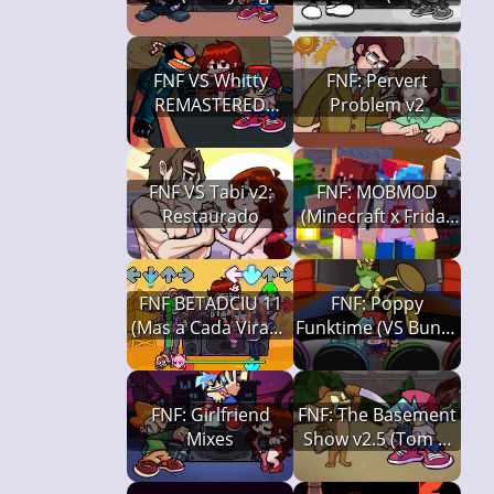
Funkin')
Night Suicide)
FNF VS Whitty
FNF: Pervert
REMASTERED
Problem v2
(Friday Night
Funkin')
FNF VS Tabi v2:
FNF: MOBMOD
Restaurado
(Minecraft x Friday
Night Funkin')
FNF BETADCIU 11
FNF: Poppy
(Mas a Cada Virada
Funktime (VS Bunzo
um Cover Diferente
Bunny)
é Usado, Friday
Night Funkin')
FNF: Girlfriend
FNF: The Basement
Mixes
Show v2.5 (Tom &
Jerry Creepypasta)