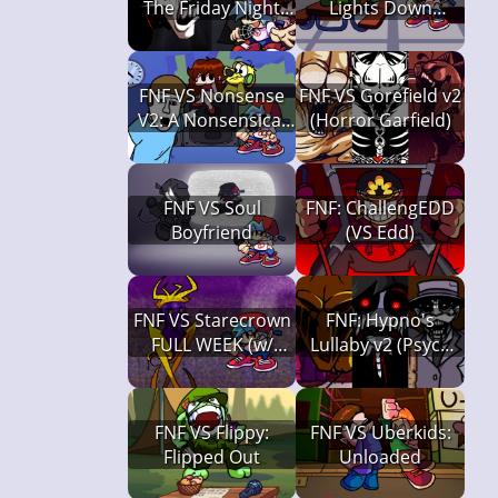
The Friday Night
Lights Down
Incident [v2]
Remaster
FNF VS Nonsense
FNF VS Gorefield v2
V2: A Nonsensical
(Horror Garfield)
Friday Night
FNF VS Soul
FNF: ChallengEDD
Boyfriend
(VS Edd)
FNF VS Starecrown
FNF: Hypno's
FULL WEEK (w/
Lullaby v2 (Psych
Phase 3, Friday
Engine)
Night Funkin')
FNF VS Flippy:
FNF VS Uberkids:
Flipped Out
Unloaded