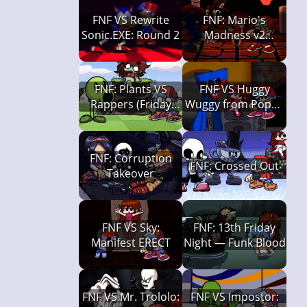
FNF VS Rewrite
FNF: Mario's
Sonic.EXE: Round 2
Madness v2
(Gamaverse
Edition)
FNF: Plants VS
FNF VS Huggy
Rappers (Friday
Wuggy from Poppy
Night Funkin')
Playtime
FNF: Corruption
FNF: Crossed Out
Takeover
FNF VS Sky:
FNF: 13th Friday
Manifest ERECT
Night — Funk Blood
FNF VS Mr. Trololo:
FNF VS Impostor: