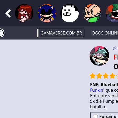
GAMAVERSE.COM.BR
JOGOS ONLIN
ga
FNF: BLUEBALLED 2026 [RESCRIPT] · JOGAR
O
FNF: Bluebal
Funkin'
que co
Enfrente vers
Skid e Pump 
batalha.
Forçar o