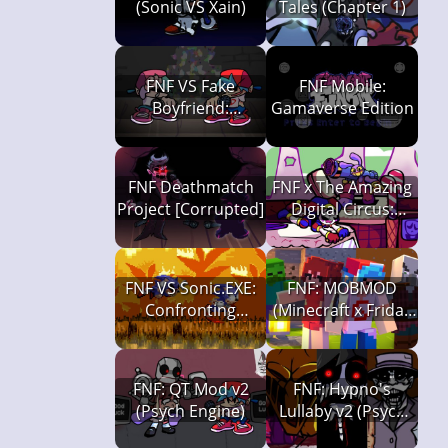
(Sonic VS Xain)
Tales (Chapter 1)
FNF VS Fake
FNF Mobile:
Boyfriend:
Gamaverse Edition
Confronting
Yourself
FNF Deathmatch
FNF x The Amazing
Project [Corrupted]
Digital Circus:
Candy Carrier
Chaos
FNF VS Sonic.EXE:
FNF: MOBMOD
Confronting
(Minecraft x Friday
Yourself (Retake)
Night Funkin')
FNF: QT Mod v2
FNF: Hypno's
(Psych Engine)
Lullaby v2 (Psych
Engine)