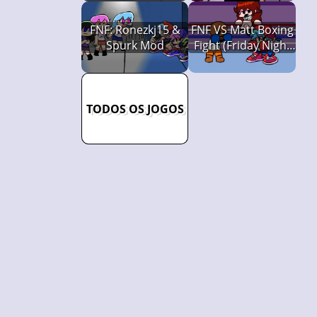
FNF: Ronezkj15 &
FNF VS Matt Boxing
Spurk Mod
Fight (Friday Night
Funkin')
TODOS OS JOGOS