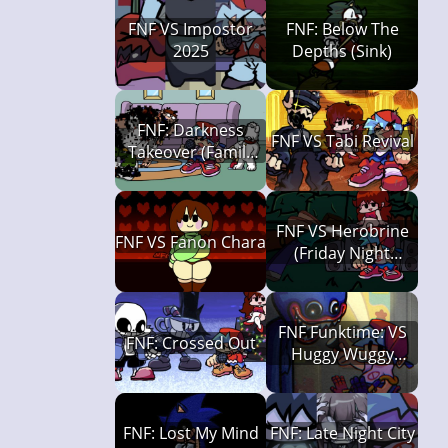
FNF VS Impostor
FNF: Below The
2025
Depths (Sink)
FNF: Darkness
FNF VS Tabi Revival
Takeover (Family
Guy x Pibby)
FNF VS Herobrine
FNF VS Fanon Chara
(Friday Night
Funkin')
FNF Funktime: VS
FNF: Crossed Out
Huggy Wuggy
(Capítulo 1)
FNF: Lost My Mind
FNF: Late Night City