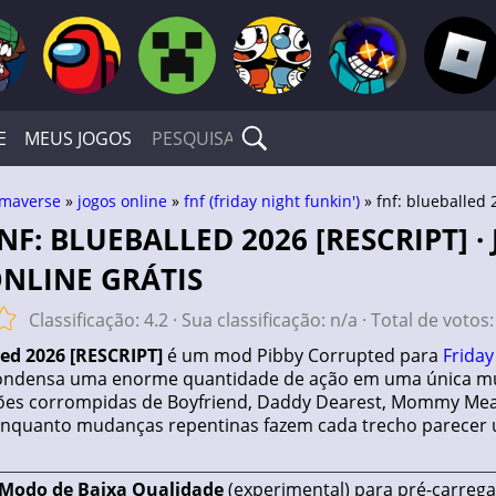
E
MEUS JOGOS
maverse
»
jogos online
»
fnf (friday night funkin')
» fnf: blueballed 
NLINE GRÁTIS
Classificação:
4.2
· Sua classificação:
n/a
· Total de votos
led 2026 [RESCRIPT]
é um mod Pibby Corrupted para
Friday
ndensa uma enorme quantidade de ação em uma única mú
ões corrompidas de Boyfriend, Daddy Dearest, Mommy Mear
enquanto mudanças repentinas fazem cada trecho parecer
 Modo de Baixa Qualidade
(experimental) para pré-carreg