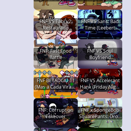
Jerry Creepypasta)
FNF VS Tabi v2:
FNF VS Sans: Bad
Restaurado
Time (Leebert
Remix)
FNF: Fast Food
FNF VS Soul
Battle
Boyfriend
FNF BETADCIU 11
FNF VS Accelerant
(Mas a Cada Virada
Hank (Friday Night
um Cover Diferente
Funkin')
é Usado, Friday
Night Funkin')
FNF: Corruption
FNF x SpongeBob
Takeover
SquarePants: Drop
to the Deck
(Rehydrated)