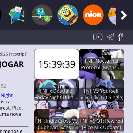
2026 [rescript]
FNF: Nocturnal
15:39:38
Protocol (Myths of
Tubbyland)
:
82
FNF x Dusttale:
FNF VS Yourself:
 Night
Friday Night Dustin'
Silly Billy (Hit Single)
sica.
(Full Version)
est, Pico,
 uma nova
FNF: Indie Cross VS
FNF VS QT: Rewired
Cuphead, Sans &
(Pico Mix Update)
ar menos e