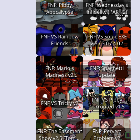
FNF: Pibby
FNF: Wednesday's
Apocalypse
Infidelity (PART 2)
FNF VS Rainbow
FNF VS Sonic.EXE
Friends
2.5 / 3.0 / 4.0 /
Restored + Final
Escape
FNF: Mario's
FNF: Spaghetti
Madness v2
Update
(Gamaverse
Edition)
FNF VS Pibby
FNF VS Tricky v2
Corrupted v1.5
FNF: The Basement
FNF: Pervert
Show v2.5 (Tom &
Problem v2