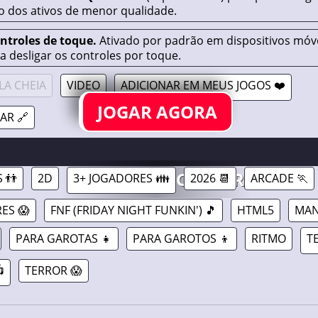
o dos ativos de menor qualidade.
ontroles de toque.
Ativado por padrão em dispositivos móve
a desligar os controles por toque.
LA CHEIA
VIDEO
ADICIONAR EM MEUS JOGOS ❤️
JOGAR AGORA
AR 🔗
ED 2026 [RESCRIPT] //
15/06/2026
GAMAVERSE.COM.BR
 👬
2D
3+ JOGADORES 👪
2026 📆
ARCADE 🏃
ES 😱
FNF (FRIDAY NIGHT FUNKIN') 🎵
HTML5
MAN
PARA GAROTAS 👧
PARA GAROTOS 👦
RITMO
T

TERROR 😱