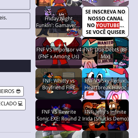
Bendy
SE INSCREVA NO
is.
Friday Night
NOSSO CANAL
Funkin': Gamaverse
NO
YOUTUBE
...
Edition (w/
SE VOCÊ QUISER
Spaghetti)
FNF VS Impostor v4
FNF: Due Debts (BF
(FNF x Among Us)
Mix)
FNF: Whitty vs
FNF VS Sky Redux:
Boyfriend FIRE
Heartbreak Havoc
EIROS 😎
FIGHT
ECLADO 💻
FNF VS Rewrite
FNF: Jeffy's Infinite
Sonic.EXE: Round 2
Irida (Shucks Demo)