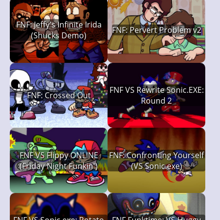
FNF: Jeffy's Infinite Irida
FNF: Pervert Problem v2
(Shucks Demo)
FNF VS Rewrite Sonic.EXE:
FNF: Crossed Out
Round 2
FNF VS Flippy ONLINE
FNF: Confronting Yourself
(Friday Night Funkin')
(VS Sonic.exe)