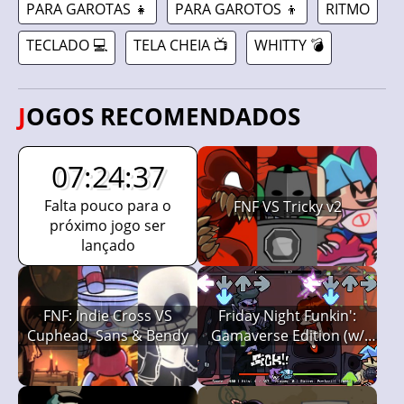
PARA GAROTAS 👧
PARA GAROTOS 👦
RITMO
TECLADO 💻
TELA CHEIA 📺
WHITTY 💣
JOGOS RECOMENDADOS
07:24:36
Falta pouco para o
FNF VS Tricky v2
próximo jogo ser
lançado
FNF: Indie Cross VS
Friday Night Funkin':
Cuphead, Sans & Bendy
Gamaverse Edition (w/
Spaghetti)