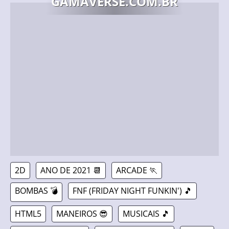
GAMAVERSE.COM.BR
2D
ANO DE 2021 📆
ARCADE 🏃
BOMBAS 💣
FNF (FRIDAY NIGHT FUNKIN') 🎵
HTML5
MANEIROS 😎
MUSICAIS 🎵