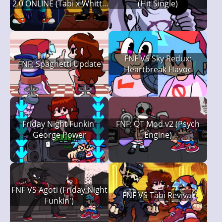
2.0 ONLINE (Tabi x Whitty
(Hit Single)
x Agoti x Tricky)
FNF VS Sky Redux:
FNF: Spaghetti Update
Heartbreak Havoc
Friday Night Funkin'
FNF: QT Mod v2 (Psych
George Power
Engine)
FNF VS Agoti (Friday Night
FNF VS Tabi Revival
Funkin')