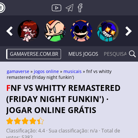
GAMAVERSE.COM.BR
MEUS JOGOS
gamaverse
»
jogos online
»
musicais
» fnf vs whitty
remastered (friday night funkin')
FNF VS WHITTY REMASTERED
(FRIDAY NIGHT FUNKIN') ·
JOGAR ONLINE GRÁTIS
Classificação:
4.4
· Sua classificação:
n/a
· Total de
votos:
5382