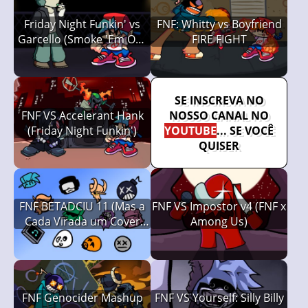
Friday Night Funkin' vs
FNF: Whitty vs Boyfriend
Garcello (Smoke 'Em Out
FIRE FIGHT
Struggle)
SE INSCREVA NO
FNF VS Accelerant Hank
NOSSO CANAL NO
(Friday Night Funkin')
YOUTUBE
... SE VOCÊ
QUISER
FNF BETADCIU 11 (Mas a
FNF VS Impostor v4 (FNF x
Cada Virada um Cover
Among Us)
Diferente é Usado, Friday
Night Funkin')
FNF Genocider Mashup
FNF VS Yourself: Silly Billy