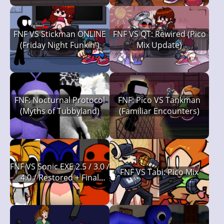
FNF VS Stickman ONLINE
FNF VS QT: Rewired (Pico
(Friday Night Funkin')
Mix Update)
FNF: Nocturnal Protocol
FNF: Pico VS Tankman
(Myths of Tubbyland)
(Familiar Encounters)
FNF VS Sonic.EXE 2.5 / 3.0 /
FNF VS Tabi: Pico Mix
4.0 / Restored + Final
Escape