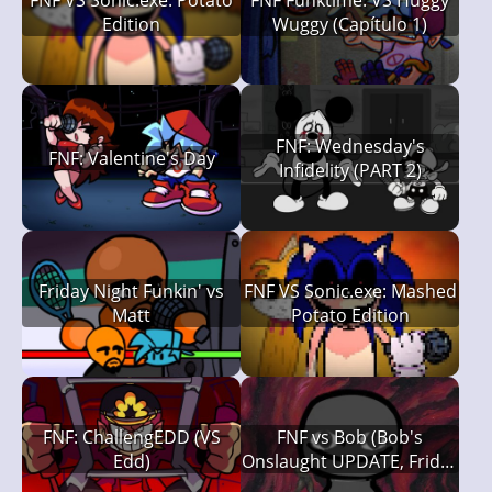
FNF VS Sonic.exe: Potato
FNF Funktime: VS Huggy
Edition
Wuggy (Capítulo 1)
FNF: Wednesday's
FNF: Valentine's Day
Infidelity (PART 2)
Friday Night Funkin' vs
FNF VS Sonic.exe: Mashed
Matt
Potato Edition
FNF: ChallengEDD (VS
FNF vs Bob (Bob's
Edd)
Onslaught UPDATE, Friday
Night Funkin')