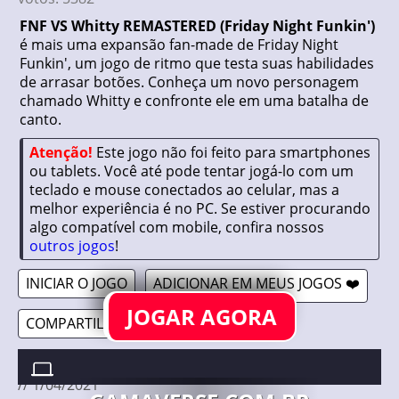
FNF VS Whitty REMASTERED (Friday Night Funkin')
é mais uma expansão fan-made de Friday Night
Funkin', um jogo de ritmo que testa suas habilidades
de arrasar botões. Conheça um novo personagem
chamado Whitty e confronte ele em uma batalha de
canto.
Atenção!
Este jogo não foi feito para smartphones
ou tablets. Você até pode tentar jogá-lo com um
teclado e mouse conectados ao celular, mas a
melhor experiência é no PC. Se estiver procurando
algo compatível com mobile, confira nossos
outros jogos
!
INICIAR O JOGO
ADICIONAR EM MEUS JOGOS ❤️
JOGAR AGORA
COMPARTILHAR 🔗
FNF VS WHITTY REMASTERED (FRIDAY NIGHT FUNKIN')
//
1/04/2021