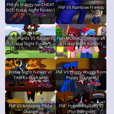
FNF vs Shaggy (w/ CHEAT
FNF VS Rainbow Friends
BOT, Friday Night Funkin')
FNF: Plants VS Rappers
FNF: MOBMOD (Minecraft
(Friday Night Funkin')
x Friday Night Funkin')
Friday Night Funkin' vs
FNF VS Huggy Wuggy from
TABI Ex-Boyfriend
Poppy Playtime
FNF VS Annoying Pibby
FNF: Hypno's Lullaby v2
Orange
(Psych Engine)