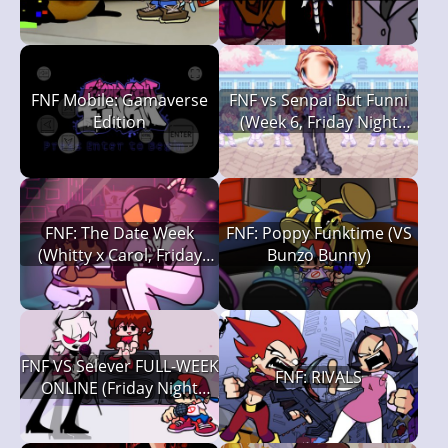
FNF Mobile: Gamaverse
FNF vs Senpai But Funni
Edition
(Week 6, Friday Night
Funkin')
FNF: The Date Week
FNF: Poppy Funktime (VS
(Whitty x Carol, Friday
Bunzo Bunny)
Night Funkin')
FNF VS Selever FULL-WEEK
FNF: RIVALS
ONLINE (Friday Night
Funkin')