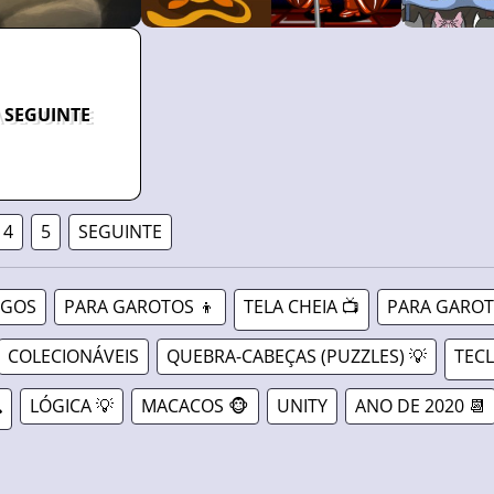
 SEGUINTE
4
5
SEGUINTE
OGOS
PARA GAROTOS 👦
TELA CHEIA 📺
PARA GAROT
COLECIONÁVEIS
QUEBRA-CABEÇAS (PUZZLES) 💡
TECL

LÓGICA 💡
MACACOS 🐵
UNITY
ANO DE 2020 📆