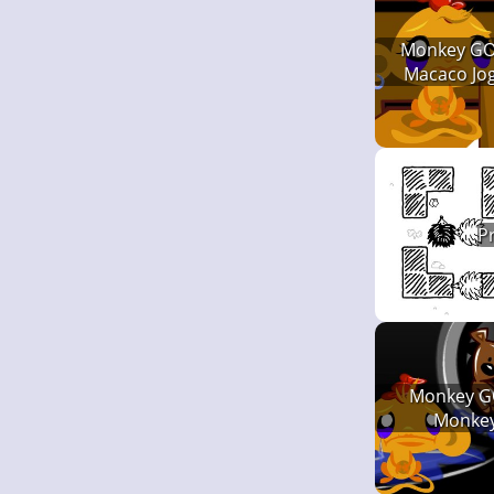
Monkey GO
Macaco Jo
H
Pr
Monkey G
Monkey