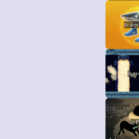
Brainr
Bur
In 