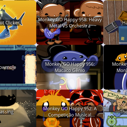
Monkey GO Happy 958: Heavy
ot Clicker
Ha
Metal VS Orchestra
Monkey GO Happy 956:
Monkey
rowmole
Macaco Gênio
Monk
Monkey GO Happy 952: A
Passing
The
Competição Musical
MonkeyVision