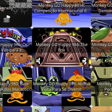
Monkey GO Happy 1014:
Monkey GO
kenelly
Competição Internacional de
Demon
Patinação Artística
Happy 986: Os
Monkey GO Happy 984: The
Monkey GO
 Vão para a
Box
eylândia
appy 980: Bate-
Monkey GO Happy 978: Abuba
Monkey 
IA dos Macacos
Volta Para Se Divertir
Por