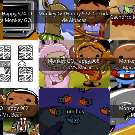
 Happy 974: O
Monkey GO Happy 972: Corrida
Cachorro 
ga Monkey GO
de Alpacas
appy
Monkey GO Happy 968:
Monkey
ickle
Labubus VS Macacos
Maca
O Happy 962:
Monkey
Lumibus
 Mr. Bean
M