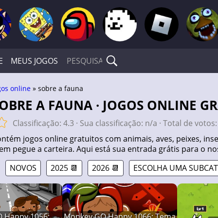
E
MEUS JOGOS
gos online
» sobre a fauna
SOBRE A FAUNA · JOGOS ONLINE GR
Classificação:
4.3
· Sua classificação:
n/a
· Total de votos
ontém jogos online gratuitos com animais, aves, peixes, inse
em pegue a carteira. Aqui está sua entrada grátis para o nos
NOVOS
2025 📆
2026 📆
ESCOLHA UMA SUBCAT
 Happy 1056:
Monkey GO Happy 1066: Tema