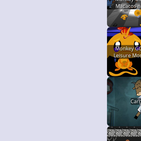
Macacos n
Monkey GO
Leisure Mon
Carn