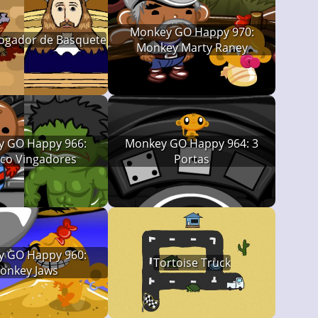
Monkey GO Happy 970:
Jogador de Basquete
Monkey Marty Raney
 GO Happy 966:
Monkey GO Happy 964: 3
co Vingadores
Portas
 GO Happy 960:
Tortoise Truck
onkey Jaws