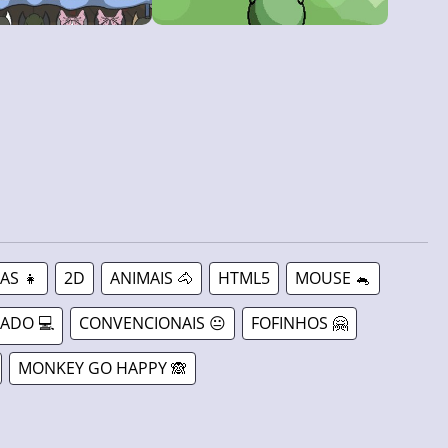
AS 👧
2D
ANIMAIS 🐴
HTML5
MOUSE 🐁
ADO 💻
CONVENCIONAIS 😐
FOFINHOS 🤗
MONKEY GO HAPPY 🙈