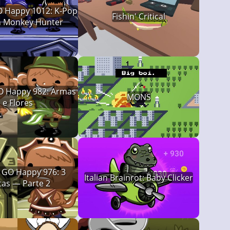
 Happy 1012: K-Pop
Fishin' Critical
 Monkey Hunter
 Happy 982: Armas
MONS
e Flores
GO Happy 976: 3
Italian Brainrot: Baby Clicker
tas — Parte 2