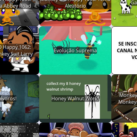
Ga
a Abbey Road
Aleatório
SE INS
 Happy 1062:
Evolução Suprema
CANAL 
key Suit Larry
V
Monkey
ívoros!
Honey Walnut World
Monkeyr