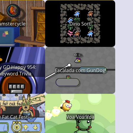
mstercycle
Dino Sort
 GO Happy 954:
Escalada com GunDog
eyword Trivia
 Fat Cat Fest
Voa Voa Voa