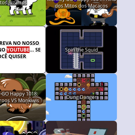
tos Bizarros
dos Mitos dos Macacos
CREVA NO NOSSO
NO
YOUTUBE
... SE
Spin the Squid
OCÊ QUISER
 GO Happy 1018:
Dung Danger
oos VS Monkiwis