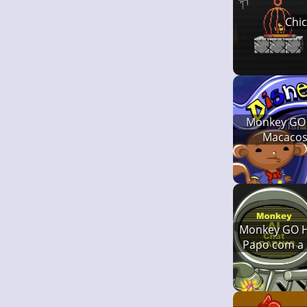
Chic
Monkey GO 
Macacos
Disn
Monkey GO H
Papo com a 