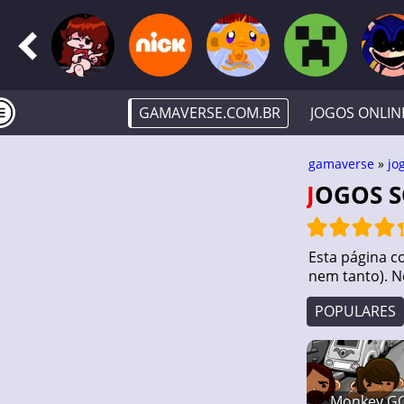
GAMAVERSE.COM.BR
JOGOS ONLIN
gamaverse
»
jo
JOGOS 
Esta página c
nem tanto). N
POPULARES
Monkey GO