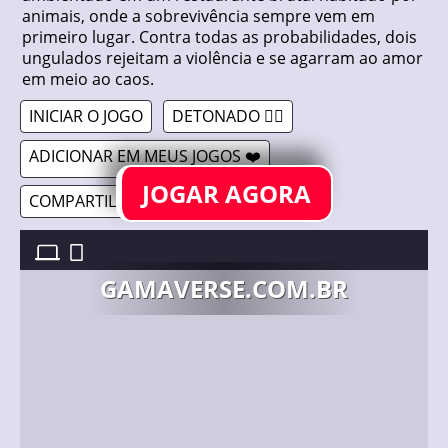
animais, onde a sobrevivência sempre vem em
primeiro lugar. Contra todas as probabilidades, dois
ungulados rejeitam a violência e se agarram ao amor
em meio ao caos.
INICIAR O JOGO
DETONADO 🤷‍♂️
ADICIONAR EM MEUS JOGOS ❤️
JOGAR AGORA
COMPARTILHAR 🔗
CARNIVORE! //
26/06/2026
GAMAVERSE.COM.BR