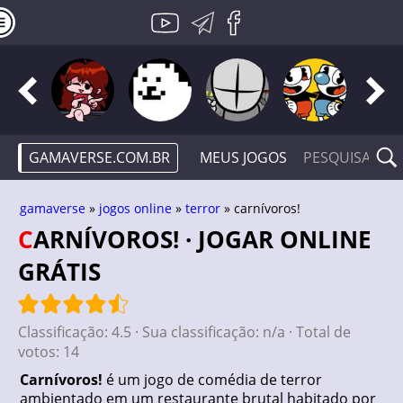
GAMAVERSE.COM.BR
MEUS JOGOS
gamaverse
»
jogos online
»
terror
» carnívoros!
CARNÍVOROS! · JOGAR ONLINE
GRÁTIS
Classificação:
4.5
· Sua classificação:
n/a
· Total de
votos:
14
Carnívoros!
é um jogo de comédia de terror
ambientado em um restaurante brutal habitado por