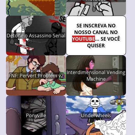
SE INSCREVA NO
NOSSO CANAL NO
Detone o Assassino Serial
YOUTUBE
... SE VOCÊ
QUISER
Interdimensional Vending
FNF: Pervert Problem v2
Machine
Ponyville
Underwheels