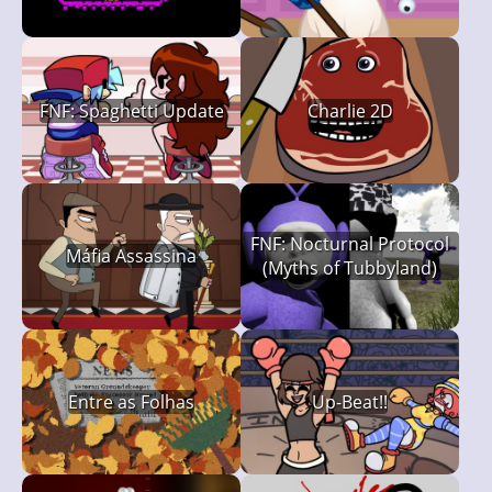
FNF: Spaghetti Update
Charlie 2D
FNF: Nocturnal Protocol
Máfia Assassina
(Myths of Tubbyland)
Entre as Folhas
Up-Beat!!