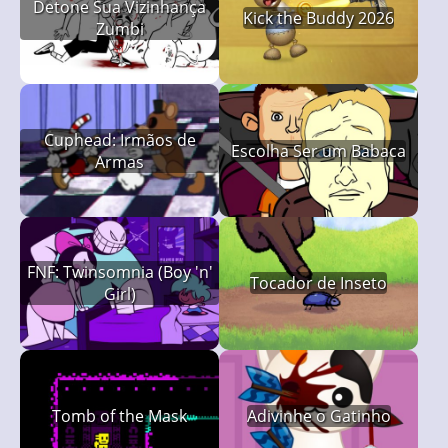
Detone Sua Vizinhança
Kick the Buddy 2026
Zumbi
Cuphead: Irmãos de
Escolha Ser um Babaca
Armas
FNF: Twinsomnia (Boy 'n'
Tocador de Inseto
Girl)
Tomb of the Mask
Adivinhe o Gatinho