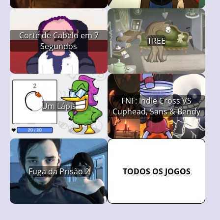
Corte de Cabelo em 7
TREE
Segundos
FNF: Indie Cross VS
Um Lápis
Cuphead, Sans & Bendy
Fuga da Prisão 2
TODOS OS JOGOS