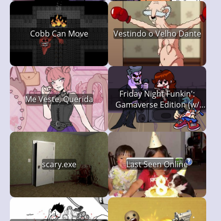
Cobb Can Move
Vestindo o Velho Dante
Friday Night Funkin':
Me Veste, Querida
Gamaverse Edition (w/
Spaghetti)
scary.exe
Last Seen Online