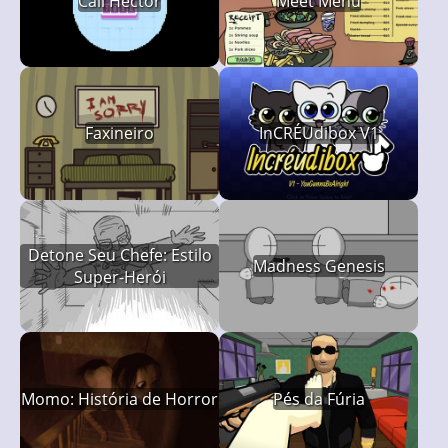
Call Hector
Meet Menu
Faxineiro
InCRÉUdibox V1
Detone Seu Chefe: Estilo
Madness Genesis
Super-Herói
Momo: História de Horror
Pés da Fúria