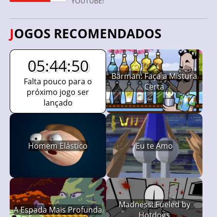
YOUTUBE!
JOGOS RECOMENDADOS
05:44:49
Barman: Faça a Mistura
Falta pouco para o
Certa
próximo jogo ser
lançado
Homem Elástico
Eu te Amo
Madness: Fueled by
A Espada Mais Profunda
Hotdogs