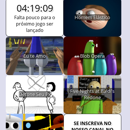
04:19:08
Falta pouco para o
Homem Elástico
próximo jogo ser
lançado
Eu te Amo
Blob Opera
Five Nights at Baldi’s
Detone Seu Ex
Redone
SE INSCREVA NO
NOSSO CANAL NO