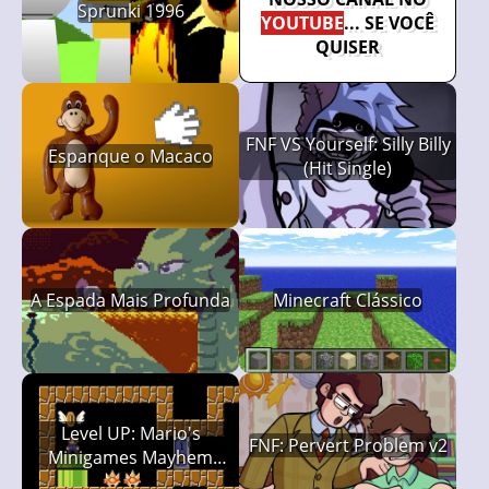
Sprunki 1996
YOUTUBE
... SE VOCÊ
QUISER
FNF VS Yourself: Silly Billy
Espanque o Macaco
(Hit Single)
A Espada Mais Profunda
Minecraft Clássico
Level UP: Mario's
FNF: Pervert Problem v2
Minigames Mayhem
(LUMMM)