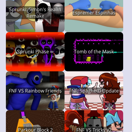
Sprunki: Simon's Realm
Espremer Espinhas
Remake
Sprunki Phase ∞
Tomb of the Mask
FNF VS Rainbow Friends
FNF: Spaghetti Update
Parkour Block 2
FNF VS Tricky v2