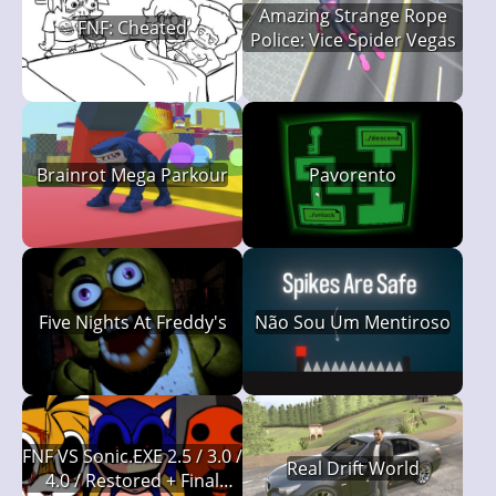
Amazing Strange Rope
FNF: Cheated
Police: Vice Spider Vegas
Brainrot Mega Parkour
Pavorento
Five Nights At Freddy's
Não Sou Um Mentiroso
FNF VS Sonic.EXE 2.5 / 3.0 /
Real Drift World
4.0 / Restored + Final