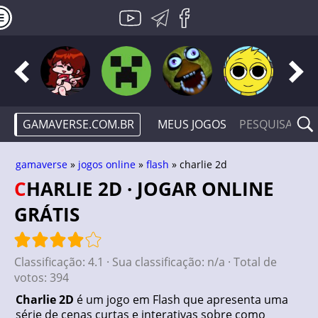
GAMAVERSE.COM.BR
MEUS JOGOS
gamaverse
»
jogos online
»
flash
» charlie 2d
CHARLIE 2D · JOGAR ONLINE
GRÁTIS
Classificação:
4.1
· Sua classificação:
n/a
· Total de
votos:
394
Charlie 2D
é um jogo em Flash que apresenta uma
série de cenas curtas e interativas sobre como