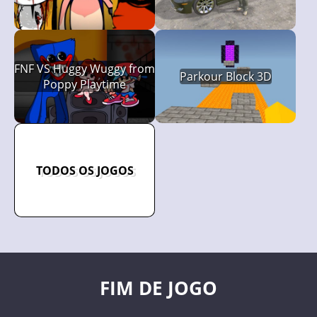
Escape
FNF VS Huggy Wuggy from
Parkour Block 3D
Poppy Playtime
TODOS OS JOGOS
FIM DE JOGO