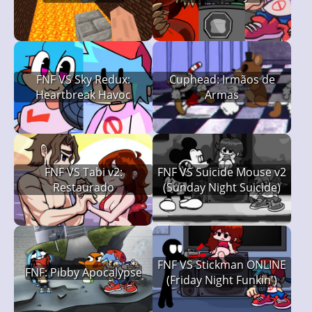
FNF VS Sky Redux:
Cuphead: Irmãos de
Heartbreak Havoc
Armas
FNF VS Tabi v2:
FNF VS Suicide Mouse v2
Restaurado
(Sunday Night Suicide)
FNF VS Stickman ONLINE
FNF: Pibby Apocalypse
(Friday Night Funkin')