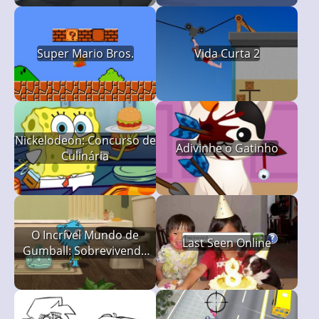
Super Mario Bros.
Vida Curta 2
Nickelodeon: Concurso de
Adivinhe o Gatinho
Culinária
O Incrível Mundo de
Last Seen Online
Gumball: Sobrevivendo
Sozinho em Casa