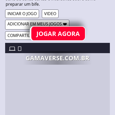
preparar um bife.
INICIAR O JOGO
VIDEO
ADICIONAR EM MEUS JOGOS ❤️
JOGAR AGORA
COMPARTILHAR 🔗
CHARLIE 2D //
31/07/2024
GAMAVERSE.COM.BR