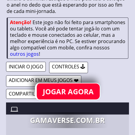
o anel no dedo que está esperando por isso ao fim
de cada mini-jornada.
Atenção!
Este jogo não foi feito para smartphones
ou tablets. Você até pode tentar jogá-lo com um
teclado e mouse conectados ao celular, mas a
melhor experiência é no PC. Se estiver procurando
algo compatível com mobile, confira nossos
outros jogos
!
INICIAR O JOGO
CONTROLES 🕹️
ADICIONAR EM MEUS JOGOS ❤️
JOGAR AGORA
COMPARTILHAR 🔗
PUT A RING ON IT //
30/07/2021
GAMAVERSE.COM.BR