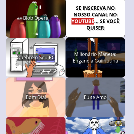
SE INSCREVA NO
NOSSO CANAL NO
Blob Opera
YOUTUBE
... SE VOCÊ
QUISER
Milionário Maneta:
Quebre o Seu PC
Engane a Guilhotina
Bom Dia!
Eu te Amo