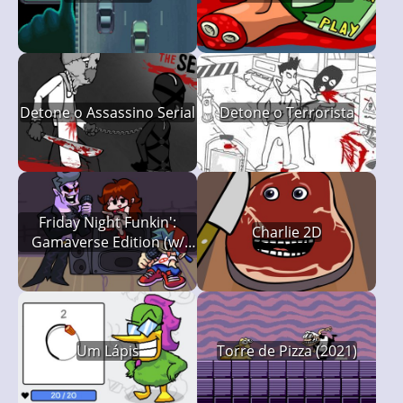
Detone o Assassino Serial
Detone o Terrorista
Friday Night Funkin':
Charlie 2D
Gamaverse Edition (w/
Spaghetti)
Um Lápis
Torre de Pizza (2021)