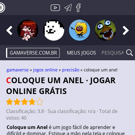
GAMAVERSE.COM.BR
MEUS JOGOS
gamaverse
»
jogos online
»
precisão
» coloque um anel
COLOQUE UM ANEL · JOGAR
ONLINE GRÁTIS
Classificação:
3.8
· Sua classificação:
n/a
· Total de
votos:
40
Coloque um Anel
é um jogo fácil de aprender e
difícild e dominar. Estique a mão pela tela e coloque