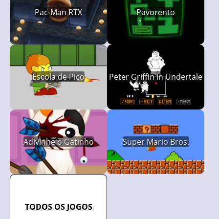
Pac-Man RTX
Pavorento
Escola de Pico
Peter Griffin in Undertale
Adivinhe o Gatinho
Super Mario Bros.
TODOS OS JOGOS