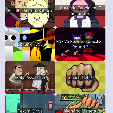
Corte de Cabelo em 7
Escolha Ser um Babaca
Segundos
FNF VS Rewrite Sonic.EXE:
Sprunki 1996
Round 2
Máfia Assassina
Coach Fight!
Text 'n' Drive
Milionário Maneta 3