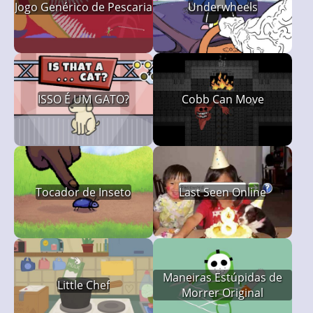
Jogo Genérico de Pescaria
Underwheels
ISSO É UM GATO?
Cobb Can Move
Tocador de Inseto
Last Seen Online
Maneiras Estúpidas de
Little Chef
Morrer Original