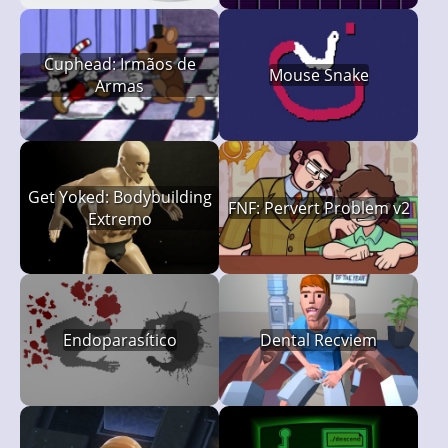
Cuphead: Irmãos de
Mouse Snake
Armas
Get Yoked: Bodybuilding
FNF: Pervert Problem v2
Extremo
Endoparasítico
Dental Recviem