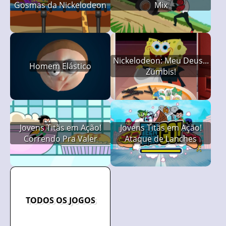
Gosmas da Nickelodeon
Mix
Nickelodeon: Meu Deus...
Homem Elástico
Zumbis!
Jovens Titãs em Ação!
Jovens Titãs em Ação!
Correndo Pra Valer
Ataque de Lanches
TODOS OS JOGOS