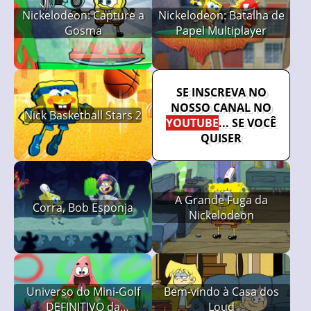
Nickelodeon: Capture a
Nickelodeon: Batalha de
Gosma
Papel Multiplayer
SE INSCREVA NO
NOSSO CANAL NO
Nick Basketball Stars 2
YOUTUBE
... SE VOCÊ
QUISER
A Grande Fuga da
Corra, Bob Esponja
Nickelodeon
Universo do Mini-Golf
Bem-vindo à Casa dos
DEFINITIVO da
Loud