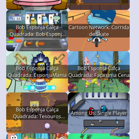
Bob Esponja Calça
Cartoon Network: Corrida
Quadrada: Bob Esponja
de Skate
Você Está Demitido
Bob Esponja Calça
Bob Esponja Calça
Quadrada: EsponjaMania
Quadrada: Faça uma Cena
Bob Esponja Calça
Among Us: Single Player
Quadrada: Tesouros
Perdidos