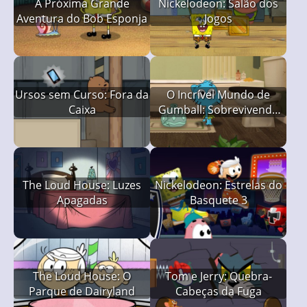
A Próxima Grande
Nickelodeon: Salão dos
Aventura do Bob Esponja
Jogos
Ursos sem Curso: Fora da
O Incrível Mundo de
Caixa
Gumball: Sobrevivendo
Sozinho em Casa
The Loud House: Luzes
Nickelodeon: Estrelas do
Apagadas
Basquete 3
The Loud House: O
Tom e Jerry: Quebra-
Parque de Dairyland
Cabeças da Fuga