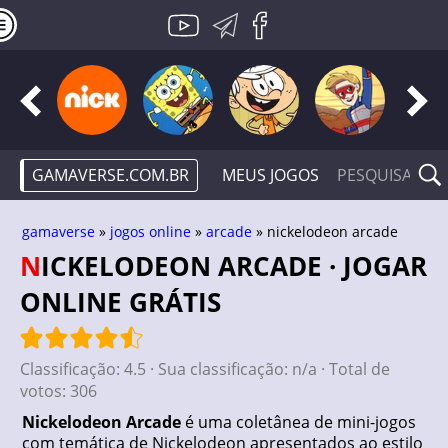
GAMAVERSE.COM.BR
MEUS JOGOS
gamaverse
»
jogos online
»
arcade
» nickelodeon arcade
NICKELODEON ARCADE · JOGAR
ONLINE GRÁTIS
Classificação:
4.5
· Sua classificação:
n/a
· Total de
votos:
306
Nickelodeon Arcade
é uma coletânea de mini-jogos
com temática de Nickelodeon apresentados ao estilo