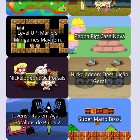
Nickelodeon
Level UP: Mario's
Peppa Pig: Casa Nova
Minigames Mayhem
(LUMMM)
Nickelodeon: Destruição
Nickelodeon: Os Portais
Geral
Jovens Titãs em Ação:
Super Mario Bros.
Batalhas de Pulos 2