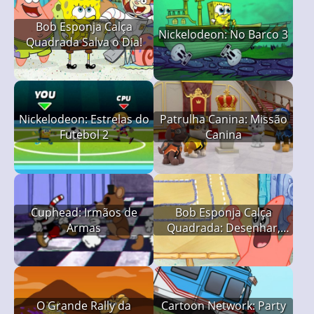
Bob Esponja Calça
Nickelodeon: No Barco 3
Quadrada Salva o Dia!
Nickelodeon: Estrelas do
Patrulha Canina: Missão
Futebol 2
Canina
Cuphead: Irmãos de
Bob Esponja Calça
Armas
Quadrada: Desenhar,
Adivinhe
O Grande Rally da
Cartoon Network: Party