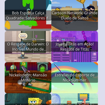
Bob Esponja Calça
Cartoon Network: Grande
Quadrada: Salvadores da
Duelo de Saltos
Gosma
O Resgate de Darwin: O
Jovens Titãs em Ação!
Incrível Mundo de
Resgate de Titãs
Gumball
Nickelodeon: Mansão
Estrelas do Esporte de
Mistério
Nick Summer