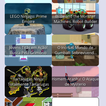
LEGO Ninjago: Prime
Blaze and the Monster
Empire
Machines: Robot Builder
Jovens Titãs em Ação!
O Incrível Mundo de
Busca Pelo Grimório
Gumball: Sobrevivendo
Sozinho em Casa
Tartarugas Ninja:
Homem-Aranha: O Ataque
Totalmente Tartarugas
de Mysterio