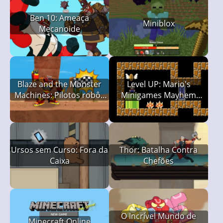
Ben 10: Ameaça
Miniblox
Mecanoide
Blaze and the Monster
Level UP: Mario's
Machines: Pilotos robôs
Minigames Mayhem
— Aprendendo a
(LUMMM)
Programar
Ursos sem Curso: Fora da
Thor: Batalha Contra
Caixa
Chefões
O Incrível Mundo de
Minecraft Online