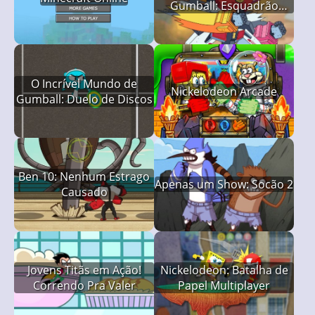
Gumball: Esquadrão
Mano 2
O Incrível Mundo de
Nickelodeon Arcade
Gumball: Duelo de Discos
Ben 10: Nenhum Estrago
Apenas um Show: Socão 2
Causado
Jovens Titãs em Ação!
Nickelodeon: Batalha de
Correndo Pra Valer
Papel Multiplayer