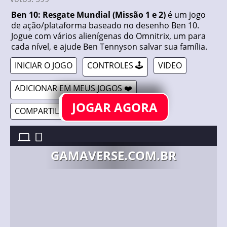
Ben 10: Resgate Mundial (Missão 1 e 2)
é um jogo
de ação/plataforma baseado no desenho Ben 10.
Jogue com vários alienígenas do Omnitrix, um para
cada nível, e ajude Ben Tennyson salvar sua família.
INICIAR O JOGO
CONTROLES 🕹️
VIDEO
ADICIONAR EM MEUS JOGOS ❤️
JOGAR AGORA
COMPARTILHAR 🔗
BEN 10: WORLD RESCUE (MISSION 1 & 2) //
21/08/2019
GAMAVERSE.COM.BR