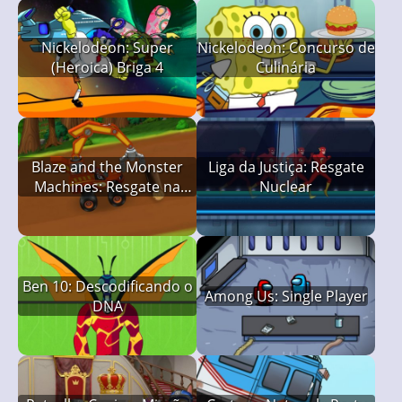
Nickelodeon: Super
Nickelodeon: Concurso de
(Heroica) Briga 4
Culinária
Blaze and the Monster
Liga da Justiça: Resgate
Machines: Resgate na
Nuclear
Montanha
Ben 10: Descodificando o
Among Us: Single Player
DNA