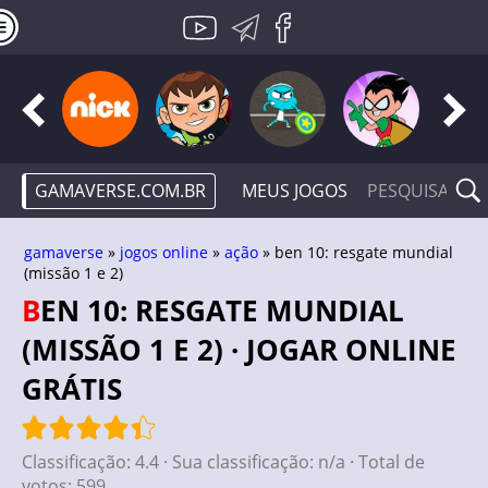
GAMAVERSE.COM.BR
MEUS JOGOS
gamaverse
»
jogos online
»
ação
» ben 10: resgate mundial
(missão 1 e 2)
BEN 10: RESGATE MUNDIAL
(MISSÃO 1 E 2) · JOGAR ONLINE
GRÁTIS
Classificação:
4.4
· Sua classificação:
n/a
· Total de
votos:
599