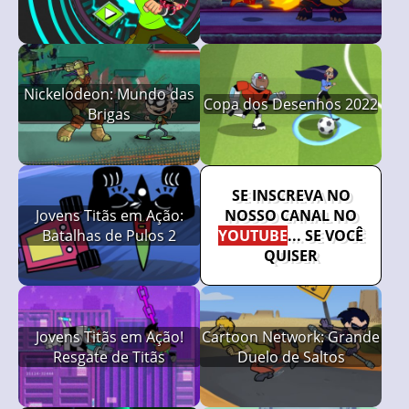
Nickelodeon: Mundo das
Copa dos Desenhos 2022
Brigas
SE INSCREVA NO
Jovens Titãs em Ação:
NOSSO CANAL NO
Batalhas de Pulos 2
YOUTUBE
... SE VOCÊ
QUISER
Jovens Titãs em Ação!
Cartoon Network: Grande
Resgate de Titãs
Duelo de Saltos