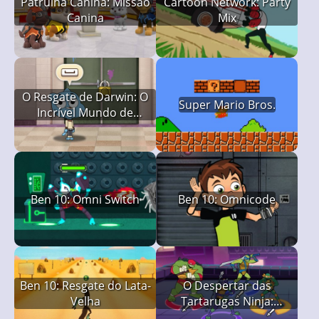
Patrulha Canina: Missão
Cartoon Network: Party
Canina
Mix
O Resgate de Darwin: O
Super Mario Bros.
Incrível Mundo de
Gumball
Ben 10: Omni Switch
Ben 10: Omnicode
Ben 10: Resgate do Lata-
O Despertar das
Velha
Tartarugas Ninja:
Confronto na Cidade