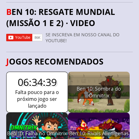
BEN 10: RESGATE MUNDIAL
(MISSÃO 1 E 2) · VIDEO
SE INSCREVA EM NOSSO CANAL DO
YOUTUBE!
JOGOS RECOMENDADOS
06:34:38
Ben 10: Sombra do
Falta pouco para o
Omnitrix
próximo jogo ser
lançado
Ben 10: Falha no Omnitrix
Ben 10: Rivais Alienígenas