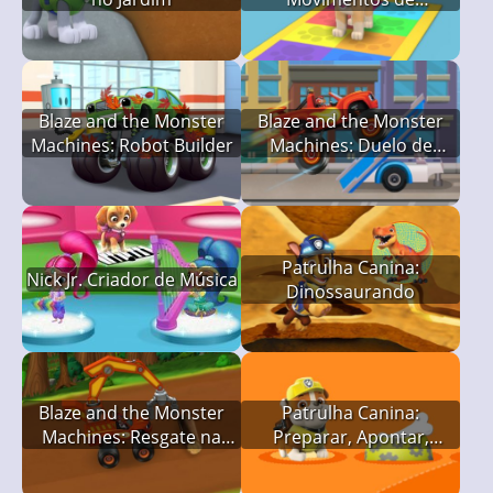
Matemática do Filhote
Blaze and the Monster
Blaze and the Monster
Machines: Robot Builder
Machines: Duelo de
Ferramentas
Patrulha Canina:
Nick Jr. Criador de Música
Dinossaurando
Blaze and the Monster
Patrulha Canina:
Machines: Resgate na
Preparar, Apontar,
Montanha
Resolver!