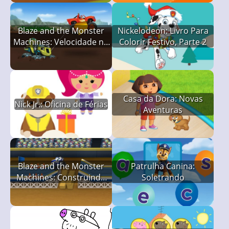
Blaze and the Monster
Nickelodeon: Livro Para
Machines: Velocidade no
Colorir Festivo, Parte 2
Vale dos Dinossauros
Casa da Dora: Novas
Nick Jr.: Oficina de Férias
Aventuras
Blaze and the Monster
Patrulha Canina:
Machines: Construindo
Soletrando
Rampas