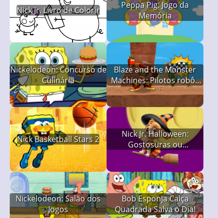
Peppa Pig: Jogo da
Nick Jr. Livro de Colorir
Memória
Nickelodeon: Concurso de
Blaze and the Monster
Culinária
Machines: Pilotos robôs
— Aprendendo a
Programar
Nick Jr. Halloween:
Nick Basketball Stars 2
Gostosuras ou
Travessuras
Nickelodeon: Salão dos
Bob Esponja Calça
Jogos
Quadrada Salva o Dia!