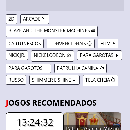
2D
ARCADE 🏃
BLAZE AND THE MONSTER MACHINES 🚘
CARTUNESCOS
CONVENCIONAIS 😐
HTML5
NICK JR.
NICKELODEON 👍
PARA GAROTAS 👧
PARA GAROTOS 👦
PATRULHA CANINA 🐶
RUSSO
SHIMMER E SHINE 👧
TELA CHEIA 📺
JOGOS RECOMENDADOS
13:24:31
Patrulha Canina: Missão