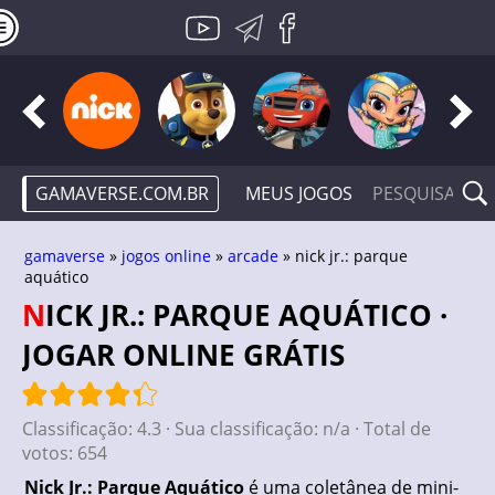
GAMAVERSE.COM.BR
MEUS JOGOS
gamaverse
»
jogos online
»
arcade
» nick jr.: parque
aquático
NICK JR.: PARQUE AQUÁTICO ·
JOGAR ONLINE GRÁTIS
Classificação:
4.3
· Sua classificação:
n/a
· Total de
votos:
654
Nick Jr.: Parque Aquático
é uma coletânea de mini-