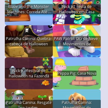
Blaze and the Monster
Nick Jr.: Festa de
Machines: Corrida Até o
Halloween em Casa
Todo do Mundo
Patrulha Canina: Quebra-
PAW Patrol: Dia de Neve -
cabeça de Halloween
Movimentos de
Matemática
Nick Jr.: Festival de
Peppa Pig: Casa Nova
Halloween na Fazenda
Patrulha Canina: Resgate
Patrulha Canina:
no Jardim
Movimentos de