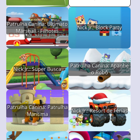
Patrulha Canina: Ultimato
Nick Jr.: Block Party
Marshall - Filhotes
Bombeiros
Patrulha Canina: Apanhe
Nick Jr.: Super Busca
o Robô
Patrulha Canina: Patrulha
Nick Jr.: Resort de Férias
Marítima