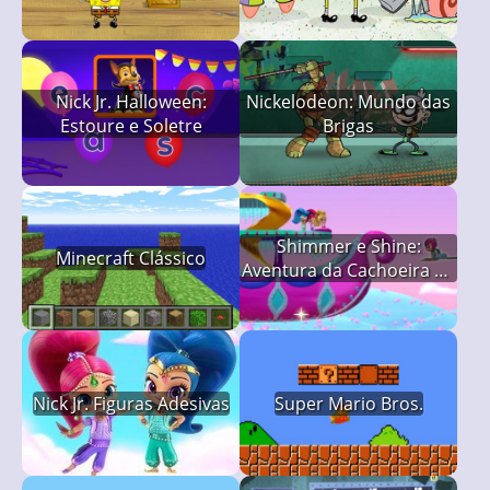
Nick Jr. Halloween:
Nickelodeon: Mundo das
Estoure e Soletre
Brigas
Shimmer e Shine:
Minecraft Clássico
Aventura da Cachoeira do
Arco-íris
Nick Jr. Figuras Adesivas
Super Mario Bros.