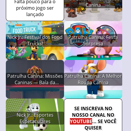
Falta pouco para o
Canina
próximo jogo ser
lançado
Nick Jr.: Festival dos Food
Patrulha Canina: Festa
Trucks!
Surpresa
Patrulha Canina: Missões
Patrulha Canina: A Melhor
Caninas — Baía da
Roupa Canina
Aventura
SE INSCREVA NO
Nick Jr.: Esportes
NOSSO CANAL NO
Espetaculares
YOUTUBE
... SE VOCÊ
QUISER