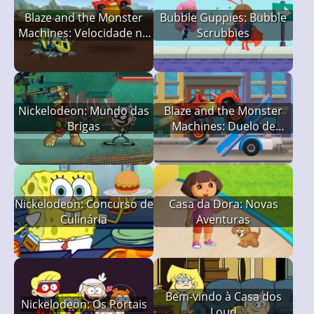
Blaze and the Monster
Bubble Guppies: Bubble
Machines: Velocidade no
Scrubbies
Vale dos Dinossauros
Nickelodeon: Mundo das
Blaze and the Monster
Brigas
Machines: Duelo de
Ferramentas
Nickelodeon: Concurso de
Casa da Dora: Novas
Culinária
Aventuras
Bem-vindo à Casa dos
Nickelodeon: Os Portais
Loud