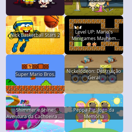
Level UP: Mario's
Nick Basketball Stars 2
Minigames Mayhem
(LUMMM)
Nickelodeon: Destruição
Super Mario Bros.
Geral
Shimmer e Shine:
Peppa Pig: Jogo da
Aventura da Cachoeira do
Memória
Arco-íris