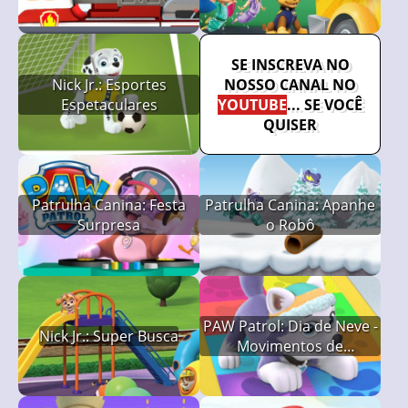
Bombeiros
SE INSCREVA NO
Nick Jr.: Esportes
NOSSO CANAL NO
Espetaculares
YOUTUBE
... SE VOCÊ
QUISER
Patrulha Canina: Festa
Patrulha Canina: Apanhe
Surpresa
o Robô
PAW Patrol: Dia de Neve -
Nick Jr.: Super Busca
Movimentos de
Matemática