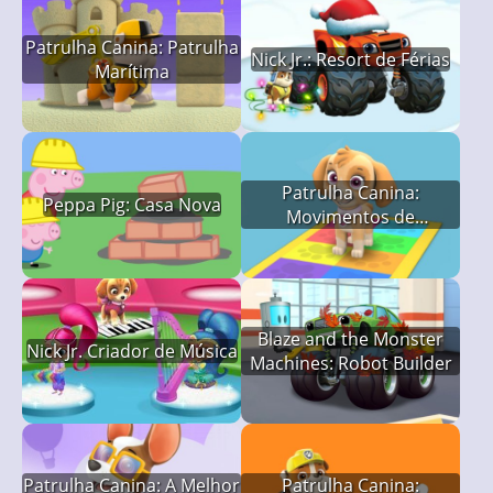
Patrulha Canina: Patrulha
Nick Jr.: Resort de Férias
Marítima
Patrulha Canina:
Peppa Pig: Casa Nova
Movimentos de
Matemática do Filhote
Blaze and the Monster
Nick Jr. Criador de Música
Machines: Robot Builder
Patrulha Canina: A Melhor
Patrulha Canina: