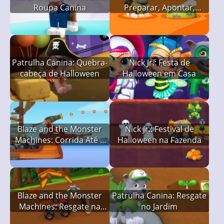
Roupa Canina
Preparar, Apontar,
Resolver!
Patrulha Canina: Quebra-
Nick Jr.: Festa de
cabeça de Halloween
Halloween em Casa
Blaze and the Monster
Nick Jr.: Festival de
Machines: Corrida Até o
Halloween na Fazenda
Todo do Mundo
Blaze and the Monster
Patrulha Canina: Resgate
Machines: Resgate na
no Jardim
Montanha