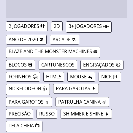
2 JOGADORES 👬
2D
3+ JOGADORES 👪
ANO DE 2020 📆
ARCADE 🏃
BLAZE AND THE MONSTER MACHINES 🚘
BLOCOS 🔲
CARTUNESCOS
ENGRAÇADOS 😆
FOFINHOS 🤗
HTML5
MOUSE 🐁
NICK JR.
NICKELODEON 👍
PARA GAROTAS 👧
PARA GAROTOS 👦
PATRULHA CANINA 🐶
PRECISÃO
RUSSO
SHIMMER E SHINE 👧
TELA CHEIA 📺