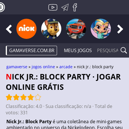
GAMAVERSE.COM.BR
MEUS JOGOS
gamaverse
»
jogos online
»
arcade
» nick jr.: block party
NICK JR.: BLOCK PARTY · JOGAR
ONLINE GRÁTIS
Classificação:
4.0
· Sua classificação:
n/a
· Total de
votos:
331
Nick Jr.: Block Party
é uma coletânea de mini-games
ambientado no universo da Nickelodeon. Escolha seu