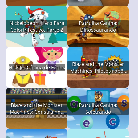
Nickelodeon: Livro Para
Patrulha Canina:
Colorir Festivo, Parte 2
Dinossaurando
Blaze and the Monster
Nick Jr.: Oficina de Férias
Machines: Pilotos robôs
— Aprendendo a
Programar
Blaze and the Monster
Patrulha Canina:
Machines: Construindo
Soletrando
Rampas