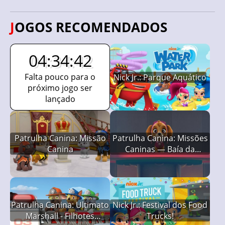
JOGOS RECOMENDADOS
04:34:41
Falta pouco para o
Nick Jr.: Parque Aquático
próximo jogo ser
lançado
Patrulha Canina: Missão
Patrulha Canina: Missões
Canina
Caninas — Baía da
Aventura
Patrulha Canina: Ultimato
Nick Jr.: Festival dos Food
Marshall - Filhotes
Trucks!