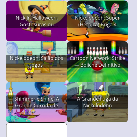
Nick Jr. Halloween:
Nickelodeon: Super
Gostosuras ou
(Heroica) Briga 4
Travessuras
Nickelodeon: Salão dos
Cartoon Network: Strike
Jogos
— Boliche Definitivo
Shimmer e Shine: A
A Grande Fuga da
Grande Corrida de
Nickelodeon
Zahramay