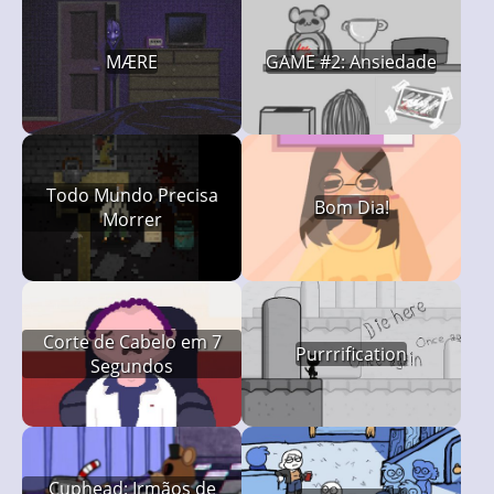
MÆRE
GAME #2: Ansiedade
Todo Mundo Precisa
Bom Dia!
Morrer
Corte de Cabelo em 7
Purrrification
Segundos
Cuphead: Irmãos de