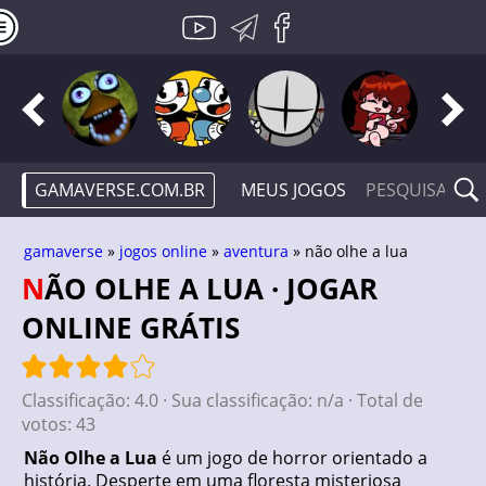
GAMAVERSE.COM.BR
MEUS JOGOS
gamaverse
»
jogos online
»
aventura
» não olhe a lua
NÃO OLHE A LUA · JOGAR
ONLINE GRÁTIS
Classificação:
4.0
· Sua classificação:
n/a
· Total de
votos:
43
Não Olhe a Lua
é um jogo de horror orientado a
história. Desperte em uma floresta misteriosa