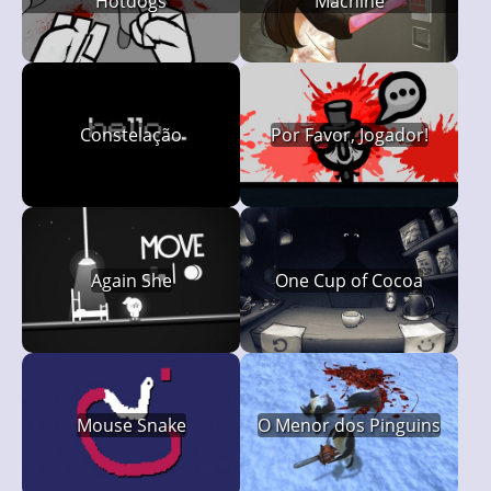
Hotdogs
Machine
Constelação
Por Favor, Jogador!
Again She
One Cup of Cocoa
Mouse Snake
O Menor dos Pinguins