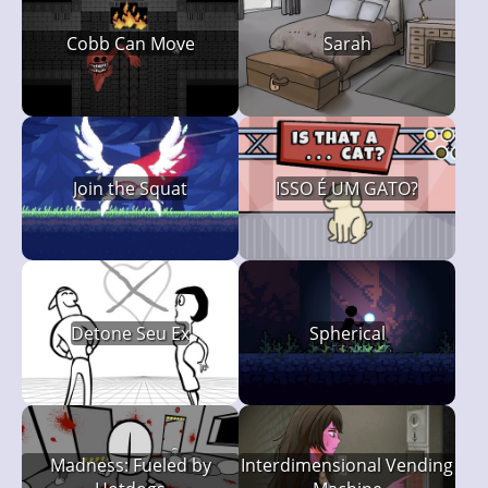
Cobb Can Move
Sarah
Join the Squat
ISSO É UM GATO?
Detone Seu Ex
Spherical
Madness: Fueled by
Interdimensional Vending