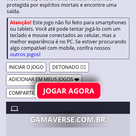
protegida por espíritos mortais e encontre uma
saída.
Atenção!
Este jogo não foi feito para smartphones
ou tablets. Você até pode tentar jogá-lo com um
teclado e mouse conectados ao celular, mas a
melhor experiência é no PC. Se estiver procurando
algo compatível com mobile, confira nossos
outros jogos
!
INICIAR O JOGO
DETONADO 🤷‍♂️
ADICIONAR EM MEUS JOGOS ❤️
JOGAR AGORA
COMPARTILHAR 🔗
DON'T WATCH THE MOON //
14/06/2022
GAMAVERSE.COM.BR