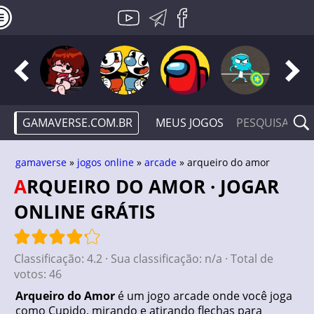
GAMAVERSE.COM.BR
MEUS JOGOS
gamaverse
»
jogos online
»
arcade
» arqueiro do amor
ARQUEIRO DO AMOR · JOGAR
ONLINE GRÁTIS
Classificação:
4.2
· Sua classificação:
n/a
· Total de
votos:
46
Arqueiro do Amor
é um jogo arcade onde você joga
como Cupido, mirando e atirando flechas para