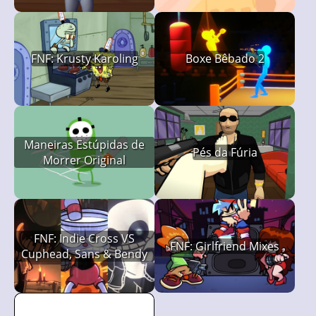
FNF: Krusty Karoling
Boxe Bêbado 2
Maneiras Estúpidas de
Pés da Fúria
Morrer Original
FNF: Indie Cross VS
FNF: Girlfriend Mixes
Cuphead, Sans & Bendy