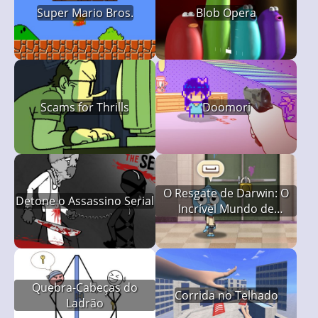
Super Mario Bros.
Blob Opera
Scams for Thrills
Doomori
O Resgate de Darwin: O
Detone o Assassino Serial
Incrível Mundo de
Gumball
Quebra-Cabeças do
Corrida no Telhado
Ladrão