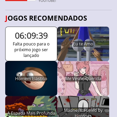
YOUTUBE!
JOGOS RECOMENDADOS
06:09:38
Falta pouco para o
Eu te Amo
próximo jogo ser
lançado
Homem Elástico
Me Veste, Querida
Madness: Fueled by
A Espada Mais Profunda
Hotdogs