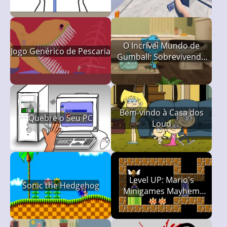
O Incrível Mundo de
Jogo Genérico de Pescaria
Gumball: Sobrevivendo
Sozinho em Casa
Bem-vindo à Casa dos
Quebre o Seu PC
Loud
Level UP: Mario's
Sonic the Hedgehog
Minigames Mayhem
(LUMMM)