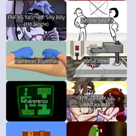
FNF VS Yourself: Silly Billy
Detone Seu Ex
(Hit Single)
Espremer Espinhas
Yabatanien
FNF VS Tabi v2:
Pavorento
Restaurado