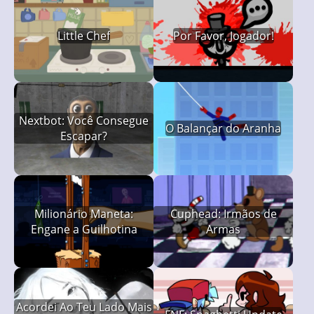
Little Chef
Por Favor, Jogador!
Nextbot: Você Consegue
O Balançar do Aranha
Escapar?
Milionário Maneta:
Cuphead: Irmãos de
Engane a Guilhotina
Armas
Acordei Ao Teu Lado Mais