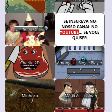
SE INSCREVA NO
NOSSO CANAL NO
Last Seen Online
YOUTUBE
... SE VOCÊ
QUISER
Charlie 2D
Among Us: Single Player
Minhoca
Máfia Assassina