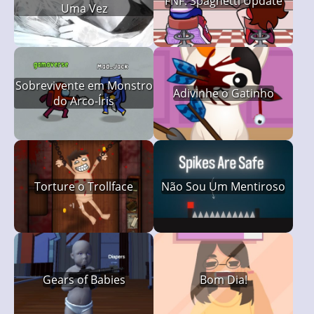
FNF: Spaghetti Update
Uma Vez
Sobrevivente em Monstro
Adivinhe o Gatinho
do Arco-Íris
Torture o Trollface
Não Sou Um Mentiroso
Gears of Babies
Bom Dia!