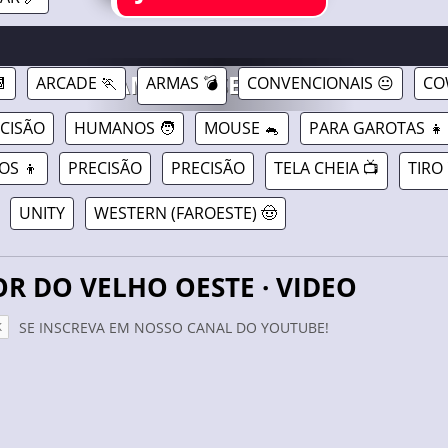
ER //
30/06/2026
GAMAVERSE.COM.BR

ARCADE 🏃
ARMAS 💣
CONVENCIONAIS 😐
CO
ECISÃO
HUMANOS 🧑
MOUSE 🐁
PARA GAROTAS 👧
OS 👦
PRECISÃO
PRECISÃO
TELA CHEIA 📺
TIRO 
UNITY
WESTERN (FAROESTE) 🤠
OR DO VELHO OESTE · VIDEO
SE INSCREVA EM NOSSO CANAL DO YOUTUBE!