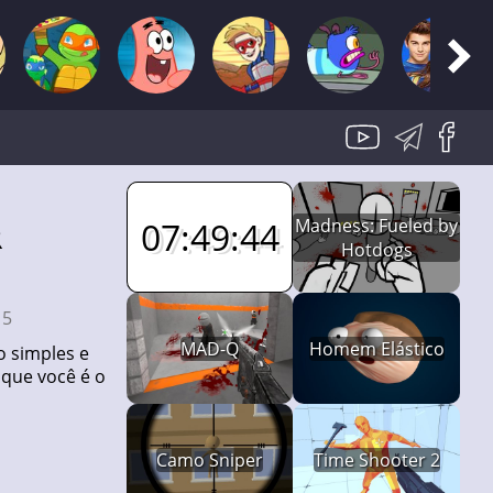
Madness: Fueled by
07:49:43
Hotdogs
:
5
MAD-Q
Homem Elástico
o simples e
 que você é o
Camo Sniper
Time Shooter 2