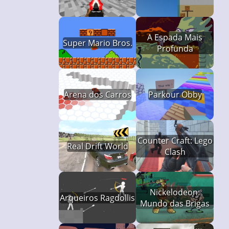
A Espada Mais
Super Mario Bros.
Profunda
Arena dos Carros
Parkour Obby
Counter Craft: Lego
Real Drift World
Clash
Nickelodeon:
Arqueiros Ragdollis
Mundo das Brigas