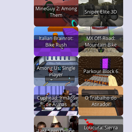
MineGuy 2: Among
Sniper Elite 3D
Them
Italian Brainrot:
MX Off-Road:
Bike Rush
Mountain Bike
Among Us: Single
Parkour Block 6
Player
Cuphead: Irmãos
O Trabalho do
de Armas
Atirador
Loucura: Sierra
Last Seen Online