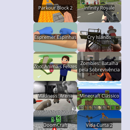
Parkour Block 2
Infinity Royale
Espremer Espinhas
Cry Islands
Zombies: Batalha
Zoo: Animais Felizes
pela Sobrevivência
Madness: Arena
Minecraft Clássico
DoomCraft
Vida Curta 2