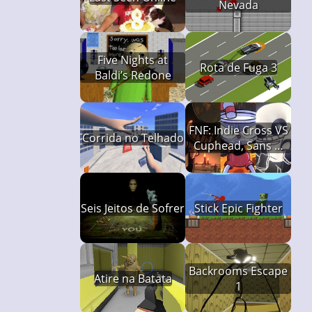
Nevada
Five Nights at
Rota de Fuga 3
Baldi’s Redone
FNF: Indie Cross VS
Corrida no Telhado
Cuphead, Sans &
Bendy
Seis Jeitos de Sofrer
Stick Epic Fighter
Backrooms Escape
Atire na Batata
1