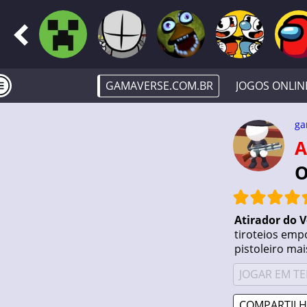
GAMAVERSE.COM.BR
JOGOS ONLIN
ga
ATIRADOR DO VELHO OESTE · JOGAR
O
Atirador do 
tiroteios emp
pistoleiro mai
JOGAR EM TE
COMPARTILH