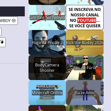
SE INSCREVA NO
NOSSO CANAL
Um Tiro No Tempo
NO
YOUTUBE
...
WBOY 🤠
SE VOCÊ QUISER
💣
Fuga da Prisão 2
Kick the Buddy 2026
BodyCamera
Pés da Fúria
Shooter
Minecraft Online
Eu te Amo