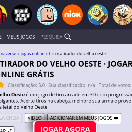
E
MEUS JOGOS
maverse
»
jogos online
»
tiro
» atirador do velho oeste
NLINE GRÁTIS
Classificação:
5.0
· Sua classificação:
n/a
· Total de votos
Velho Oeste
é um jogo de tiro arcade em 3D com progressã
olgantes. Acerte tiros na cabeça, melhore sua arma e prove
s letal do Velho Oeste.
LA CHEIA
VIDEO
ADICIONAR EM MEUS JOGOS ❤️
JOGAR AGORA
AR 🔗