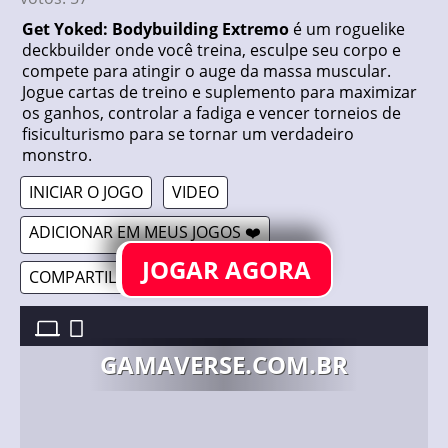
Get Yoked: Bodybuilding Extremo
é um roguelike
deckbuilder onde você treina, esculpe seu corpo e
compete para atingir o auge da massa muscular.
Jogue cartas de treino e suplemento para maximizar
os ganhos, controlar a fadiga e vencer torneios de
fisiculturismo para se tornar um verdadeiro
monstro.
INICIAR O JOGO
VIDEO
ADICIONAR EM MEUS JOGOS ❤️
JOGAR AGORA
COMPARTILHAR 🔗
GET YOKED: EXTREME BODYBUILDING //
19/03/2025
GAMAVERSE.COM.BR