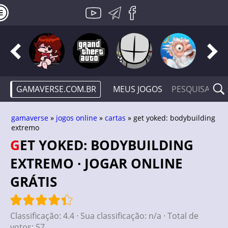
GAMAVERSE.COM.BR
MEUS JOGOS
gamaverse
»
jogos online
»
cartas
» get yoked: bodybuilding
extremo
GET YOKED: BODYBUILDING
EXTREMO · JOGAR ONLINE
GRÁTIS
Classificação:
4.4
· Sua classificação:
n/a
· Total de
votos:
57