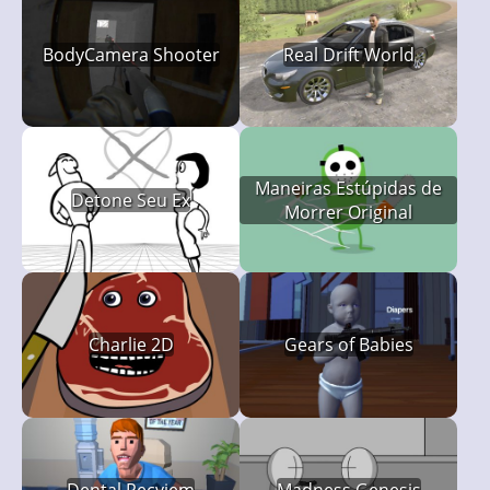
BodyCamera Shooter
Real Drift World
Maneiras Estúpidas de
Detone Seu Ex
Morrer Original
Charlie 2D
Gears of Babies
Dental Recviem
Madness Genesis