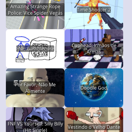
Amazing Strange Rope
Time Shooter 2
Police: Vice Spider Vegas
Cuphead: Irmãos de
FNF: Gamblecore
Armas
Por Favor, Não Me
Doodle God
Alimente
FNF VS Yourself: Silly Billy
Vestindo o Velho Dante
(Hit Single)