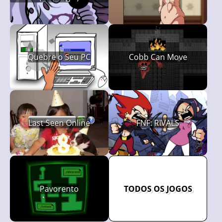
Quebre o Seu PC
Cobb Can Move
Last Seen Online
FNF: RIVALS
Pavorento
TODOS OS JOGOS