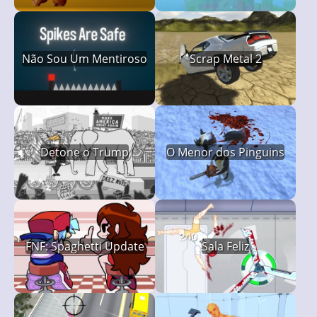
Não Sou Um Mentiroso
Scrap Metal 2
Detone o Trump
O Menor dos Pinguins
FNF: Spaghetti Update
Sala Feliz