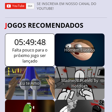
SE INSCREVA EM NOSSO CANAL DO
YOUTUBE!
JOGOS RECOMENDADOS
05:49:47
Falta pouco para o
Homem Elástico
próximo jogo ser
lançado
Madness: Fueled by
Eu te Amo
Hotdogs