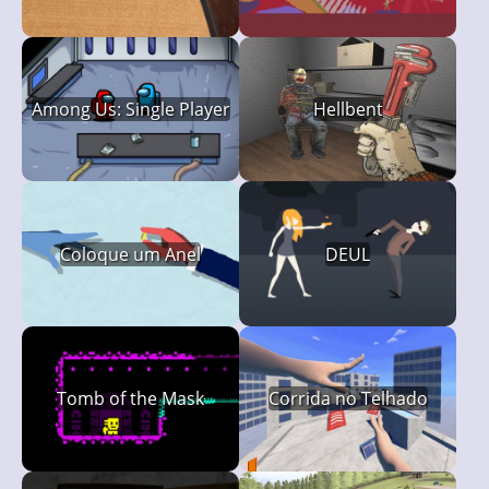
Among Us: Single Player
Hellbent
Coloque um Anel
DEUL
Tomb of the Mask
Corrida no Telhado