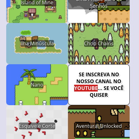
Island of Mine
Sonhos
Ilha Minúscula
Chop Chains
SE INSCREVA NO
NOSSO CANAL NO
Nano
YOUTUBE
... SE VOCÊ
QUISER
Esquive e Corte
Aventura: Unlocked