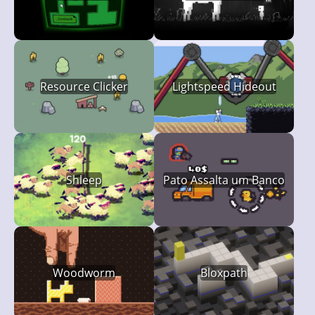
Resource Clicker
Lightspeed Hideout
Shleep
Pato Assalta um Banco
Woodworm
Bloxpath