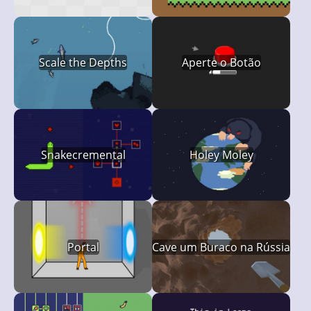
Scale the Depths
Aperte o Botão
Snakecremental
Holey Moley
Portal
Cave um Buraco na Rússia