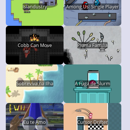
Islandustry
Among Us: Single Player
Cobb Can Move
Pluma Familia
Sobreviva na Ilha
A Fuga de Slurm
Eu te Amo
Cursor Drifter