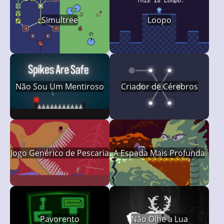
Simultree
Loopo
Não Sou Um Mentiroso
Criador de Cérebros
Jogo Genérico de Pescaria
A Espada Mais Profunda
Pavorento
Não Olhe a Lua