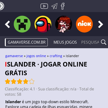
GAMAVERSE.COM.BR
MEUS JOGOS
gamaverse
»
jogos online
»
crafting
» islander
ISLANDER · JOGAR ONLINE
GRÁTIS
Classificação:
4.1
· Sua classificação:
n/a
· Total de
votos:
58
Islander
é um jogo top-down estilo Minecraft.
Explore uma cadeia de ilhas esquecidas, minere