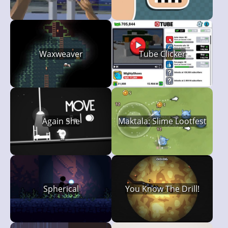
Waxweaver
Tube Clicker
Again She
Maktala: Slime Lootfest
Spherical
You Know The Drill!