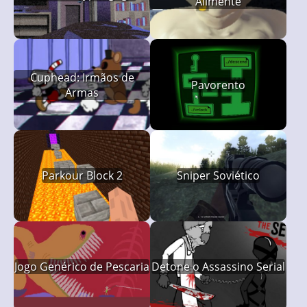
Alimente
Cuphead: Irmãos de
Pavorento
Armas
Parkour Block 2
Sniper Soviético
Jogo Genérico de Pescaria
Detone o Assassino Serial