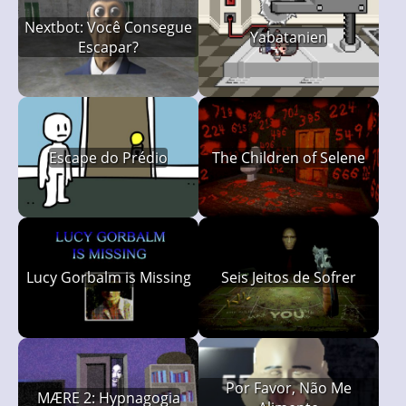
Nextbot: Você Consegue
Yabatanien
Escapar?
Escape do Prédio
The Children of Selene
Lucy Gorbalm is Missing
Seis Jeitos de Sofrer
Por Favor, Não Me
MÆRE 2: Hypnagogia