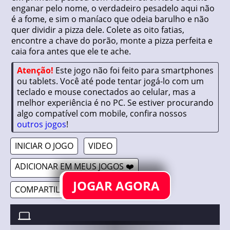
enganar pelo nome, o verdadeiro pesadelo aqui não
é a fome, e sim o maníaco que odeia barulho e não
quer dividir a pizza dele. Colete as oito fatias,
encontre a chave do porão, monte a pizza perfeita e
caia fora antes que ele te ache.
Atenção!
Este jogo não foi feito para smartphones
ou tablets. Você até pode tentar jogá-lo com um
teclado e mouse conectados ao celular, mas a
melhor experiência é no PC. Se estiver procurando
algo compatível com mobile, confira nossos
outros jogos
!
INICIAR O JOGO
VIDEO
ADICIONAR EM MEUS JOGOS ❤️
JOGAR AGORA
COMPARTILHAR 🔗
GET THE PIZZA //
6/10/2025