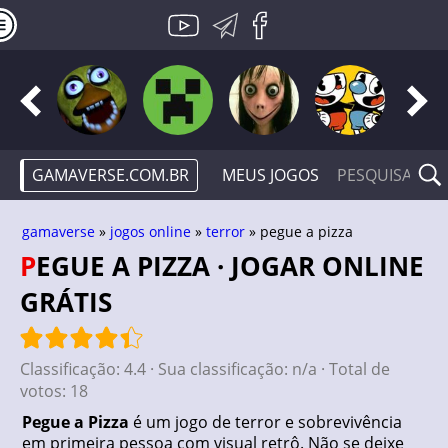
GAMAVERSE.COM.BR
MEUS JOGOS
gamaverse
»
jogos online
»
terror
» pegue a pizza
PEGUE A PIZZA · JOGAR ONLINE
GRÁTIS
Classificação:
4.4
· Sua classificação:
n/a
· Total de
votos:
18
Pegue a Pizza
é um jogo de terror e sobrevivência
em primeira pessoa com visual retrô. Não se deixe