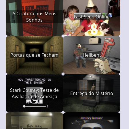
A Criatura nos Meus
Last Seen Online
Sonhos
Portas que se Fecham
Hellbent
Stark County: Teste de
Entrega do Mistério
Avaliação de Ameaça