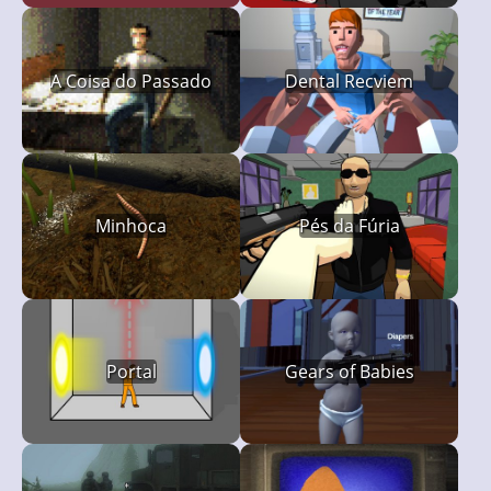
A Coisa do Passado
Dental Recviem
Minhoca
Pés da Fúria
Portal
Gears of Babies