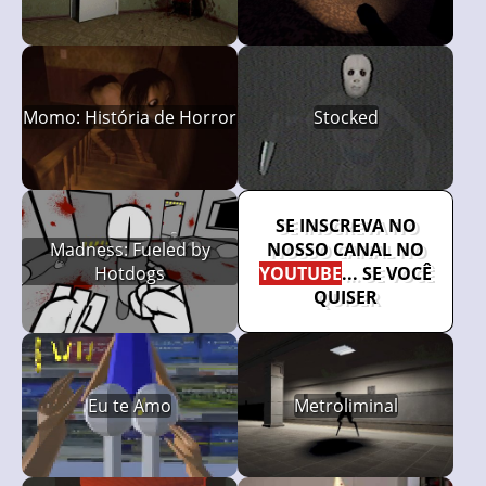
Momo: História de Horror
Stocked
SE INSCREVA NO
Madness: Fueled by
NOSSO CANAL NO
Hotdogs
YOUTUBE
... SE VOCÊ
QUISER
Eu te Amo
Metroliminal