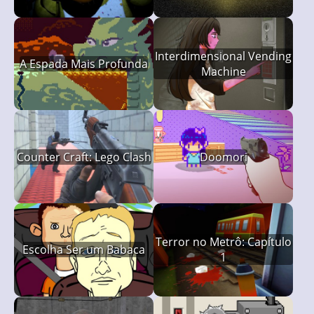
Interdimensional Vending
A Espada Mais Profunda
Machine
Counter Craft: Lego Clash
Doomori
Terror no Metrô: Capítulo
Escolha Ser um Babaca
1