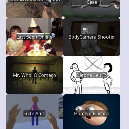
Case
Last Seen Online
BodyCamera Shooter
Mr. Who: O Começo
Detone Seu Ex
Eu te Amo
Homem Elástico