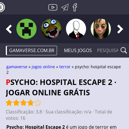
GAMAVERSE.COM.BR
MEUS JOGOS
gamaverse
»
jogos online
»
terror
» psycho: hospital escape
2
PSYCHO: HOSPITAL ESCAPE 2 ·
JOGAR ONLINE GRÁTIS
Classificação:
3.8
· Sua classificação:
n/a
· Total de
votos:
16
Psycho: Hospital Escape 2
é um jogo de terror em