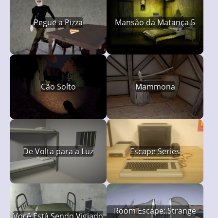
Pegue a Pizza
Mansão da Matança 5
Cão Solto
Mammona
De Volta para a Luz
Escape Series
Room Escape: Strange
Você Está Sendo Vigiado