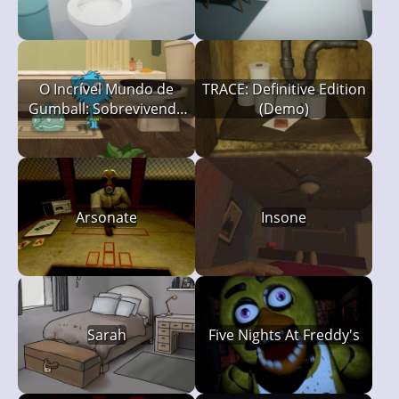
O Incrível Mundo de
TRACE: Definitive Edition
Gumball: Sobrevivendo
(Demo)
Sozinho em Casa
Arsonate
Insone
Sarah
Five Nights At Freddy's