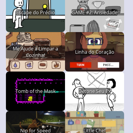
Escape do Prédio
GAME #2: Ansiedade
Me Ajude a Limpar a
Linha do Coração
Cozinha!
Tomb of the Mask
Detone Seu Ex
Nip for Speed
Little Chef