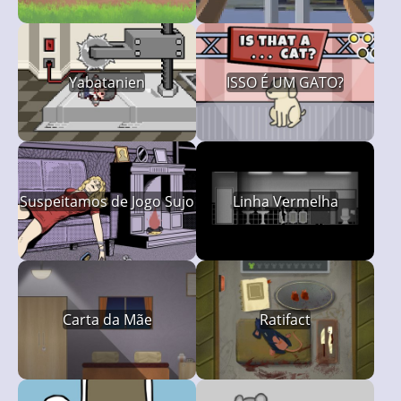
Yabatanien
ISSO É UM GATO?
Suspeitamos de Jogo Sujo
Linha Vermelha
Carta da Mãe
Ratifact