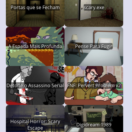
Portas que se Fecham
scary.exe
A Espada Mais Profunda
Pense Para Fugir
Detone o Assassino Serial
FNF: Pervert Problem v2
Hospital Horror: Scary
Digidream 1989
Escape