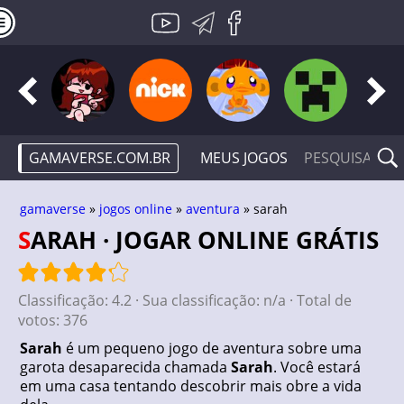
GAMAVERSE.COM.BR
MEUS JOGOS
gamaverse
»
jogos online
»
aventura
» sarah
SARAH · JOGAR ONLINE GRÁTIS
Classificação:
4.2
· Sua classificação:
n/a
· Total de
votos:
376
Sarah
é um pequeno jogo de aventura sobre uma
garota desaparecida chamada
Sarah
. Você estará
em uma casa tentando descobrir mais obre a vida