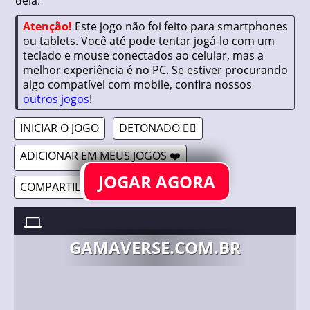
dela.
Atenção!
Este jogo não foi feito para smartphones
ou tablets. Você até pode tentar jogá-lo com um
teclado e mouse conectados ao celular, mas a
melhor experiência é no PC. Se estiver procurando
algo compatível com mobile, confira nossos
outros jogos
!
INICIAR O JOGO
DETONADO 🤷‍♂️
ADICIONAR EM MEUS JOGOS ❤️
JOGAR AGORA
COMPARTILHAR 🔗
SARAH //
19/02/2020
GAMAVERSE.COM.BR