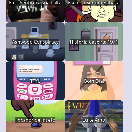
E eu Sentirei a sua Falta
Escolha Ser um Babaca
Ashwood Conspiracy
História Caseira: 1971
TTYL
Bom Dia!
Tocador de Inseto
Eu te Amo