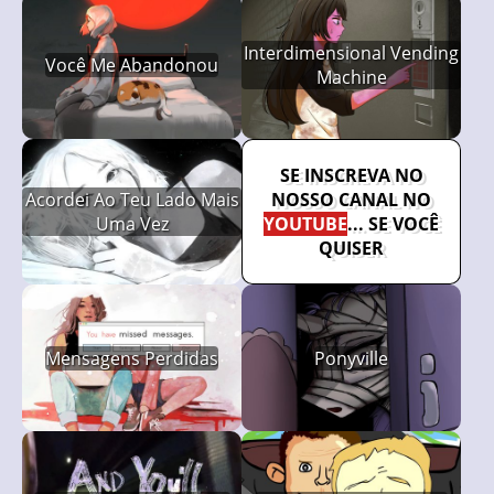
Interdimensional Vending
Você Me Abandonou
Machine
SE INSCREVA NO
Acordei Ao Teu Lado Mais
NOSSO CANAL NO
Uma Vez
YOUTUBE
... SE VOCÊ
QUISER
Mensagens Perdidas
Ponyville