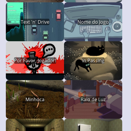
Text 'n' Drive
Nome do Jogo
Por Favor, Jogador!
In Passing
Minhoca
Raio de Luz