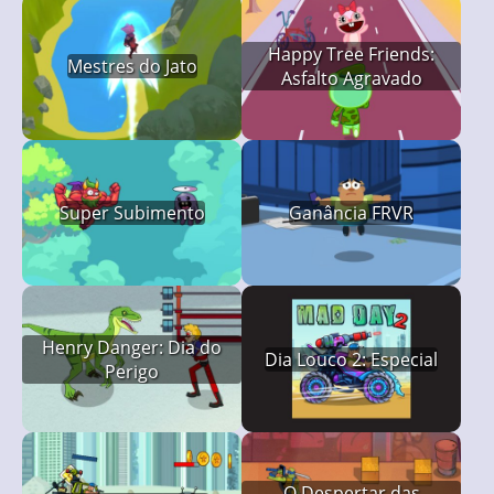
Happy Tree Friends:
Mestres do Jato
Asfalto Agravado
Super Subimento
Ganância FRVR
Henry Danger: Dia do
Dia Louco 2: Especial
Perigo
O Despertar das