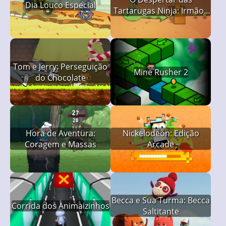
Dia Louco Especial
Tartarugas Ninja: Irmãos
Tartaruga
Tom e Jerry: Perseguição
Mine Rusher 2
do Chocolate
Hora de Aventura:
Nickelodeon: Edição
Coragem e Massas
Arcade
Becca e Sua Turma: Becca
Corrida dos Animaizinhos
Saltitante