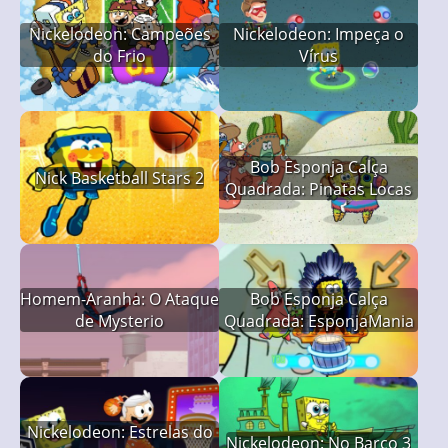
Nickelodeon: Campeões
Nickelodeon: Impeça o
do Frio
Vírus
Bob Esponja Calça
Nick Basketball Stars 2
Quadrada: Pinatas Locas
Homem-Aranha: O Ataque
Bob Esponja Calça
de Mysterio
Quadrada: EsponjaMania
Nickelodeon: Estrelas do
Nickelodeon: No Barco 3