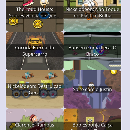
The Loud House:
Nickelodeon: Não Toque
Sobrevivência de Quem
no Plástico Bolha
Grita Mais
Corrida Eterna do
Bunsen é uma Fera: O
Supercarro
Braço
Nickelodeon: Destruição
Salte com o Justin
Geral
Clarence: Rampas
Bob Esponja Calça