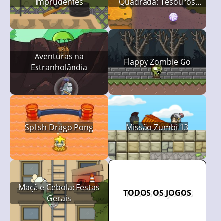
Imprudentes
Quadrada: Tesouros
Perdidos
Aventuras na
Flappy Zombie Go
Estranholândia
Splish Drago Pong
Missão Zumbi 13
Maçã e Cebola: Festas
TODOS OS JOGOS
Gerais