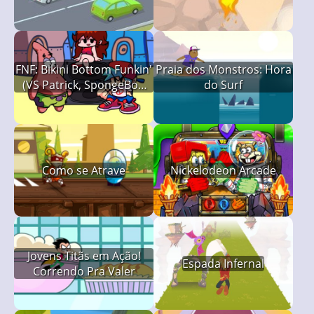
FNF: Bikini Bottom Funkin'
Praia dos Monstros: Hora
(VS Patrick, SpongeBob
do Surf
and Squidward)
Como se Atrave
Nickelodeon Arcade
Jovens Titãs em Ação!
Espada Infernal
Correndo Pra Valer