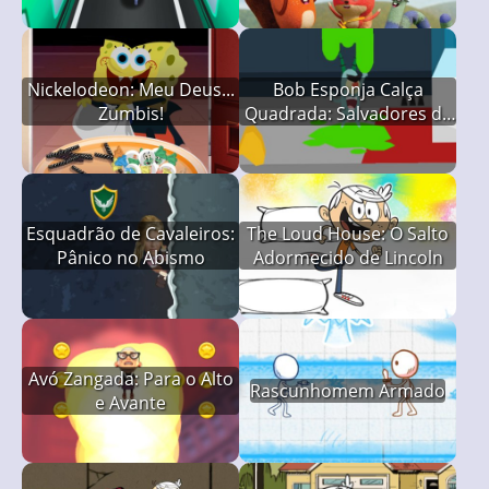
Nickelodeon: Meu Deus...
Bob Esponja Calça
Zumbis!
Quadrada: Salvadores da
Gosma
Esquadrão de Cavaleiros:
The Loud House: O Salto
Pânico no Abismo
Adormecido de Lincoln
Avó Zangada: Para o Alto
Rascunhomem Armado
e Avante