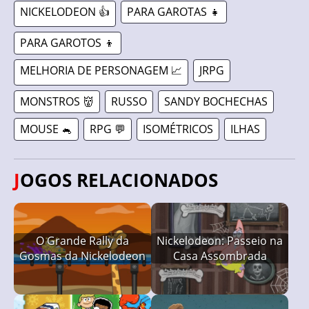
NICKELODEON 👍
PARA GAROTAS 👧
PARA GAROTOS 👦
MELHORIA DE PERSONAGEM 📈
JRPG
MONSTROS 👹
RUSSO
SANDY BOCHECHAS
MOUSE 🐁
RPG 💬
ISOMÉTRICOS
ILHAS
JOGOS RELACIONADOS
O Grande Rally da
Nickelodeon: Passeio na
Gosmas da Nickelodeon
Casa Assombrada