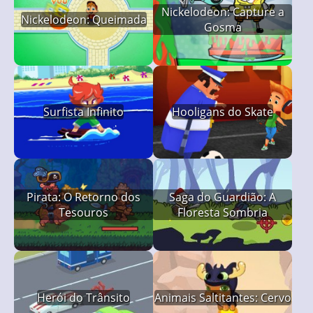
Nickelodeon: Capture a
Nickelodeon: Queimada
Gosma
Surfista Infinito
Hooligans do Skate
Pirata: O Retorno dos
Saga do Guardião: A
Tesouros
Floresta Sombria
Herói do Trânsito
Animais Saltitantes: Cervo