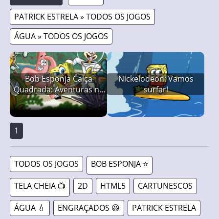
PATRICK ESTRELA » TODOS OS JOGOS
ÁGUA » TODOS OS JOGOS
Bob Esponja Calça
Nickelodeon: Vamos
Quadrada: Aventuras na
surfar!
Ilha dos Monstros
1
TODOS OS JOGOS
BOB ESPONJA ⭐
TELA CHEIA 📺
2D
HTML5
CARTUNESCOS
ÁGUA 💧
ENGRAÇADOS 😆
PATRICK ESTRELA