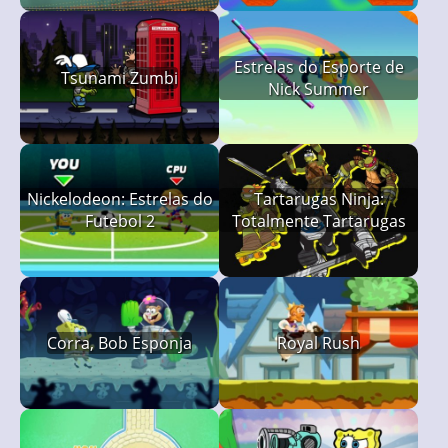
Estrelas do Esporte de
Tsunami Zumbi
Nick Summer
Nickelodeon: Estrelas do
Tartarugas Ninja:
Futebol 2
Totalmente Tartarugas
Corra, Bob Esponja
Royal Rush