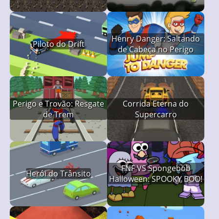
Henry Danger: Saltando
Piloto do Drift
de Cabeça no Perigo
Perigo e Trovão: Resgate
Corrida Eterna do
de Trem
Supercarro
FNF VS Spongebob
Herói do Trânsito
Halloween: SPOOKY BOO!