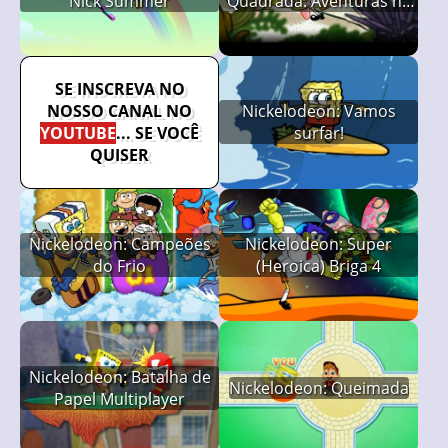
Nick Summer
Quadrada: Aventuras na
Ilha dos Monstros
SE INSCREVA NO
NOSSO CANAL NO
Nickelodeon: Vamos
YOUTUBE
... SE VOCÊ
surfar!
QUISER
Nickelodeon: Campeões
Nickelodeon: Super
do Frio
(Heroica) Briga 4
Nickelodeon: Batalha de
Nickelodeon: Queimada
Papel Multiplayer