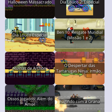
Halloween Massacrado
Dia Louco 2: Especial
Ben 10: Resgate Mundial
Dia Louco Especial
(Missão 1 e 2)
O Despertar das
Ruínas de Arthon
Tartarugas Ninja: Irmãos
Tartaruga
Ossos Jogados: Além do
Fugindo com a Grana
Amor