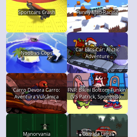
Sportcars Crash
Funny Mad Racing
Car Eats Car: Arctic
Noob vs Cops
Adventure
Carro Devora Carro:
FNF: Bikini Bottom Funkin'
Aventura Vulcânica
(VS Patrick, SpongeBob
and Squidward)
Manorvania
Corrida Legal