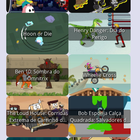
Henry Danger: Dia do
Hoon or Die
Perigo
Ben 10: Sombra do
Wheelie Cross
Omnitrix
The Loud House: Corridas
Bob Esponja Calça
Extrema de Carrinho de
Quadrada: Salvadores da
Papelão
Gosma