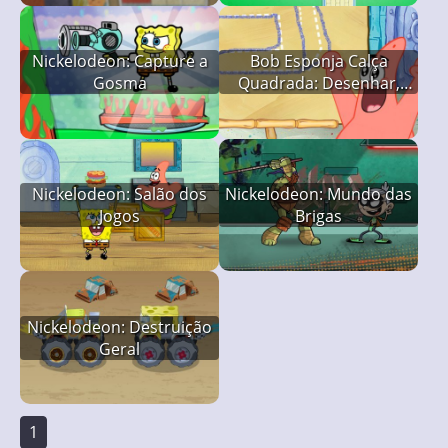
Nickelodeon: Capture a
Bob Esponja Calça
Gosma
Quadrada: Desenhar,
Adivinhe
Nickelodeon: Salão dos
Nickelodeon: Mundo das
Jogos
Brigas
Nickelodeon: Destruição
Geral
1