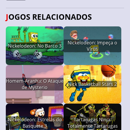
JOGOS RELACIONADOS
Nickelodeon: Impeça o
Nickelodeon: No Barco 3
Vírus
Homem-Aranha: O Ataque
Nick Basketball Stars 2
de Mysterio
Nickelodeon: Estrelas do
Tartarugas Ninja:
Basquete 3
Totalmente Tartarugas