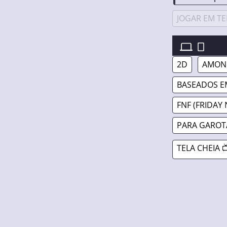
JOGAR EM TE
FNF VS IMPOS
2D
AMONG
BASEADOS E
FNF (FRIDAY 
PARA GAROT
TELA CHEIA 