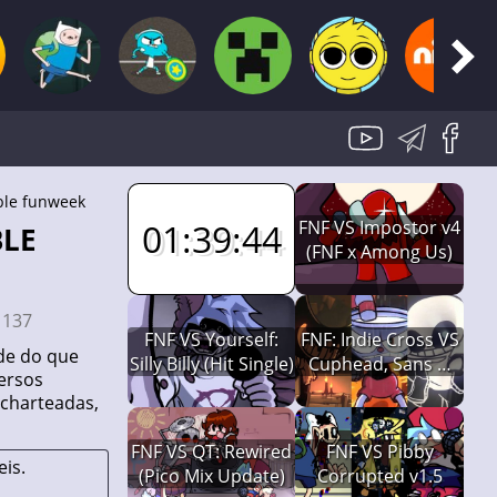
uble funweek
FNF VS Impostor v4
01:39:43
(FNF x Among Us)
:
137
FNF VS Yourself:
FNF: Indie Cross VS
e do que
Silly Billy (Hit Single)
Cuphead, Sans &
ersos
Bendy
 charteadas,
FNF VS QT: Rewired
FNF VS Pibby
is.
(Pico Mix Update)
Corrupted v1.5