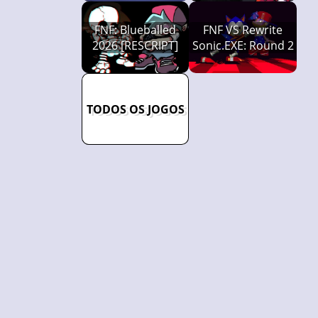
FNF: Blueballed
FNF VS Rewrite
2026 [RESCRIPT]
Sonic.EXE: Round 2
TODOS OS JOGOS