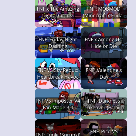
FNF x The Amazing
FNF: MOBMOD
Digital Circus:
(Minecraft x Friday
Candy Carrier
Night Funkin')
Chaos
FNF: Friday Night
FNF x Among Us:
Dashing
Hide or Die
FNF VS Sky Redux:
FNF: Valentine's
Heartbreak Havoc
Day
FNF VS Imposter V4
FNF: Darkness
Fan-Made 3.0
Takeover (Family
(Friday Night
Guy x Pibby)
Funkin')
FNF: Pico VS
FNF: Funki (Sprunki)