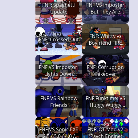
FNF: Spaghetti
FNF VS Imposter
Update
But They Are
Human v2.0
FNF: Whitty vs
FNF: Crossed Out
Boyfriend FIRE
FIGHT
FNF VS Impostor:
FNF: Corruption
Lights Down
Takeover
Remaster
FNF VS Rainbow
FNF Funktime: VS
Friends
Huggy Wuggy
(Capítulo 1)
FNF VS Sonic.EXE
FNF: QT Mod v2
2.5 / 3.0 / 4.0 /
(Psych Engine)