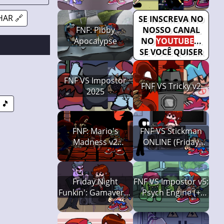
AR 🔗
SE INSCREVA NO
FNF: Pibby
NOSSO CANAL
Apocalypse
NO
YOUTUBE
...
SE VOCÊ QUISER
FNF VS Impostor
FNF VS Tricky v2
2025
 🎵
FNF: Mario's
FNF VS Stickman
Madness v2
ONLINE (Friday
(Gamaverse
Night Funkin')
Edition)
Friday Night
FNF VS Impostor v5:
Funkin': Gamaverse
Psych Engine (+
Edition (w/
Lime Week)
Spaghetti)