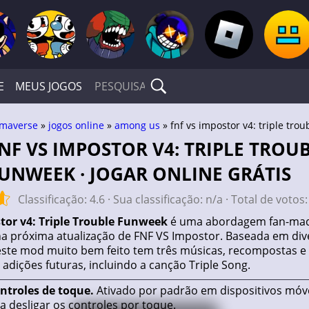
E
MEUS JOGOS
maverse
»
jogos online
»
among us
» fnf vs impostor v4: triple tro
UNWEEK · JOGAR ONLINE GRÁTIS
Classificação:
4.6
· Sua classificação:
n/a
· Total de votos
tor v4: Triple Trouble Funweek
é uma abordagem fan-mad
 na próxima atualização de FNF VS Impostor. Baseada em div
ste mod muito bem feito tem três músicas, recompostas e
adições futuras, incluindo a canção Triple Song.
ontroles de toque.
Ativado por padrão em dispositivos móve
a desligar os controles por toque.