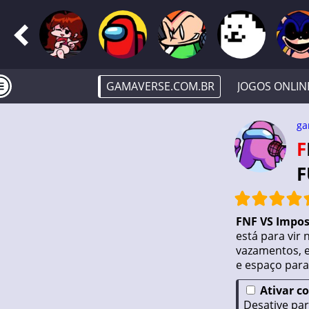
GAMAVERSE.COM.BR
JOGOS ONLIN
ga
FNF VS IMPOSTOR V4: TRIPLE TROUBLE
F
FNF VS Impos
está para vir
vazamentos, e
e espaço para 
Ativar c
Desative par