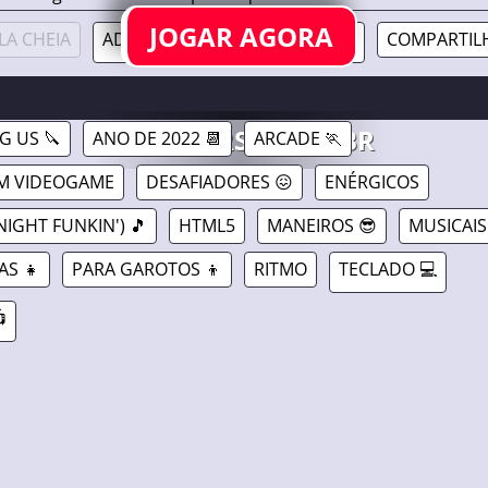
JOGAR AGORA
LA CHEIA
ADICIONAR EM MEUS JOGOS ❤️
COMPARTILH
TOR V4: TRIPLE TROUBLE FUNWEEK //
27/07/2022
GAMAVERSE.COM.BR
 US 🔪
ANO DE 2022 📆
ARCADE 🏃
M VIDEOGAME
DESAFIADORES 😖
ENÉRGICOS
NIGHT FUNKIN') 🎵
HTML5
MANEIROS 😎
MUSICAIS
AS 👧
PARA GAROTOS 👦
RITMO
TECLADO 💻
