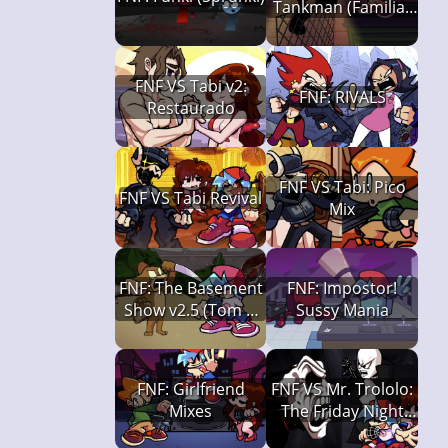
Tankman (Familiar
Encounters)
FNF VS Tabi v2:
FNF: RIVALS
Restaurado
FNF VS Tabi: Pico
FNF VS Tabi Revival
Mix
FNF: The Basement
FNF: Impostor!
Show v2.5 (Tom &
Sussy Mania
Jerry Creepypasta)
FNF: Girlfriend
FNF VS Mr. Trololo:
Mixes
The Friday Night
Incident [v2]