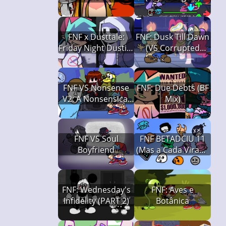
Restored + Final
Escape
FNF x Dusttale:
FNF: Dusk Till Dawn
Friday Night Dustin'
(VS Corrupted
(Full Version)
Twilight Sparkle)
FNF VS Nonsense
FNF: Due Debts (BF
V2: A Nonsensical
Mix)
Friday Night
FNF VS Soul
FNF BETADCIU 11
Boyfriend
(Mas a Cada Virada
um Cover Diferente
é Usado, Friday
Night Funkin')
FNF: Wednesday's
FNF: Aves e
Infidelity (PART 2)
Botânica