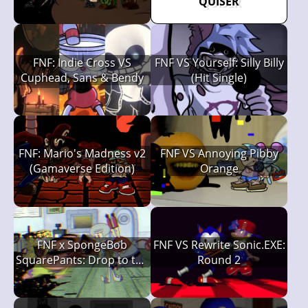
QUISER
FNF: Indie Cross VS
FNF VS Yourself: Silly Billy
Cuphead, Sans & Bendy
(Hit Single)
FNF: Mario's Madness v2
FNF VS Annoying Pibby
(Gamaverse Edition)
Orange
FNF x SpongeBob
FNF VS Rewrite Sonic.EXE:
SquarePants: Drop to the
Round 2
Deck (Rehydrated)