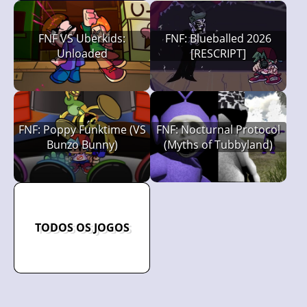
FNF VS Uberkids:
FNF: Blueballed 2026
Unloaded
[RESCRIPT]
FNF: Poppy Funktime (VS
FNF: Nocturnal Protocol
Bunzo Bunny)
(Myths of Tubbyland)
TODOS OS JOGOS