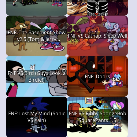
Network)
FNF: The Basement Show
FNF VS Catnap: Sleep Well
v2.5 (Tom & Jerry
Creepypasta)
FNF VS Bird (Guys Look, a
FNF: Doors
Birdie!)
FNF: Lost My Mind (Sonic
FNF VS Pibby SpongeBob
VS Xain)
SquarePants 1.5