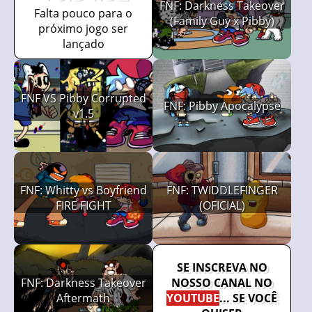
FNF: Darkness Takeover
Falta pouco para o
(Family Guy x Pibby)
próximo jogo ser
lançado
FNF VS Pibby Corrupted
FNF: Pibby Apocalypse
v1.5
FNF: Whitty vs Boyfriend
FNF: TWIDDLEFINGER
FIRE FIGHT
(OFICIAL)
SE INSCREVA NO
FNF: Darkness Takeover
NOSSO CANAL NO
Aftermath
YOUTUBE
... SE VOCÊ