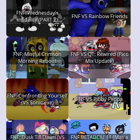
FNF: Wednesday's
FNF VS Rainbow Friends
Infidelity (PART 2)
FNF: Mistful Crimson
FNF VS QT: Rewired (Pico
Morning Reboot
Mix Update)
FNF: Confronting Yourself
FNF VS Pibby Peppa
(VS Sonic.exe)
FNF: Dusk Till Dawn (VS
FNF BETADCIU 11 (Mas a