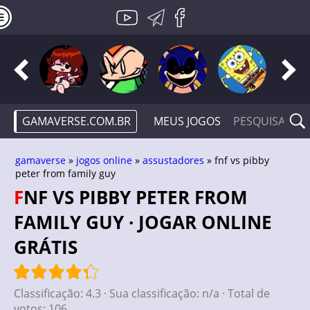
GAMAVERSE.COM.BR
MEUS JOGOS
gamaverse
»
jogos online
»
assustadores
» fnf vs pibby
peter from family guy
FNF VS PIBBY PETER FROM
FAMILY GUY · JOGAR ONLINE
GRÁTIS
Classificação:
4.3
· Sua classificação:
n/a
· Total de
votos:
106