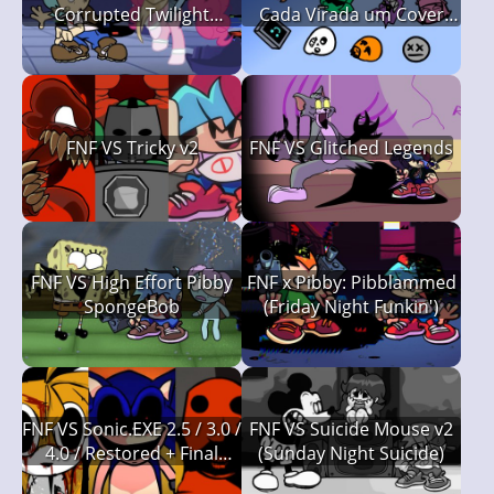
Corrupted Twilight
Cada Virada um Cover
Sparkle)
Diferente é Usado, Friday
Night Funkin')
FNF VS Tricky v2
FNF VS Glitched Legends
FNF VS High Effort Pibby
FNF x Pibby: Pibblammed
SpongeBob
(Friday Night Funkin')
FNF VS Sonic.EXE 2.5 / 3.0 /
FNF VS Suicide Mouse v2
4.0 / Restored + Final
(Sunday Night Suicide)
Escape