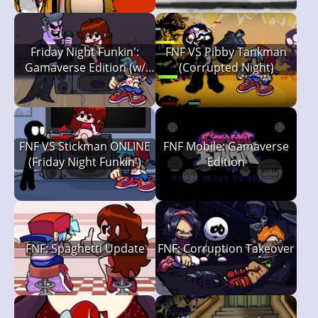
Friday Night Funkin':
FNF VS Pibby Tankman
Gamaverse Edition (w/
(Corrupted Night)
Spaghetti)
FNF VS Stickman ONLINE
FNF Mobile: Gamaverse
(Friday Night Funkin')
Edition
FNF: Spaghetti Update
FNF: Corruption Takeover