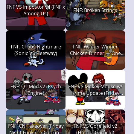
FNF VS Impostor v4 (FNF x
FNF: Broken Strings
Among Us)
FNF: Chaos Nightmare
FNF: Winner Winner
(Sonic VS Fleetway)
Chicken Dinner — One
Last Bite (Twiddlefinger
Retake)
FNF: QT Mod v2 (Psych
FNF VS Mokey Mouse w/
Engine)
Krima Update (Friday
Night Funkin')
FNF: CN Takeover (Friday
FNF VS Gorefield v2
Night Funkin' x Cartoon
(Horror Garfield)