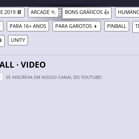
5/02/2019
GAMAVERSE.COM.BR
E 2019 📆
ARCADE 🏃
BONS GRÁFICOS 👍
HUMANO

PARA 16+ ANOS
PARA GAROTOS 👦
PINBALL
T

UNITY
BALL · VIDEO
SE INSCREVA EM NOSSO CANAL DO YOUTUBE!