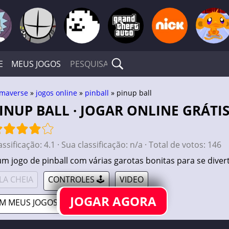
E
MEUS JOGOS
maverse
»
jogos online
»
pinball
» pinup ball
PINUP BALL · JOGAR ONLINE GRÁTI
assificação:
4.1
· Sua classificação:
n/a
· Total de votos:
146
m jogo de pinball com várias garotas bonitas para se divert
LA CHEIA
CONTROLES 🕹️
VIDEO
JOGAR AGORA
M MEUS JOGOS ❤️
COMPARTILHAR 🔗