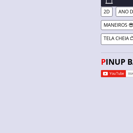
PINUP BALL //
2D
ANO D
MANEIROS 
TELA CHEIA 
PINUP 