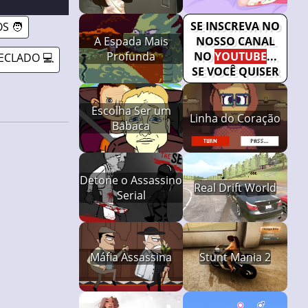
SE INSCREVA NO
S 🧑
A Espada Mais
NOSSO CANAL
Profunda
NO
YOUTUBE
...
ECLADO 💻
SE VOCÊ QUISER
Escolha Ser um
Linha do Coração
Babaca
Detone o Assassino
Real Drift World
Serial
Máfia Assassina
Stunt Mania 2