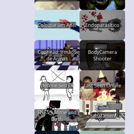
Coloque um Anel
Endoparasítico
Cuphead: Irmãos
BodyCamera
de Armas
Shooter
Detone Seu Ex
Last Seen Online
FNF VS Mime and
Yabatanien
Dash