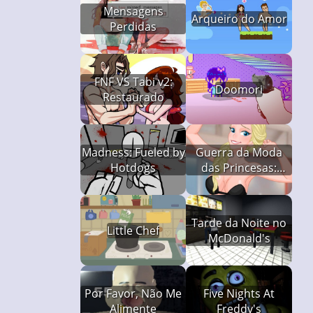
Mensagens
Arqueiro do Amor
Perdidas
FNF VS Tabi v2:
Doomori
Restaurado
Madness: Fueled by
Guerra da Moda
Hotdogs
das Princesas:
Penas vs Brim
Tarde da Noite no
Little Chef
McDonald's
Por Favor, Não Me
Five Nights At
Alimente
Freddy's