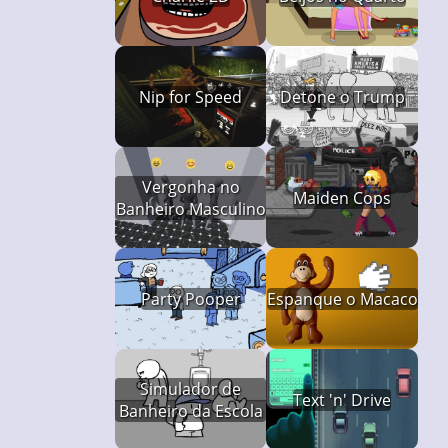
Nip for Speed
Detone o Trump
Vergonha no
Maiden Cops
Banheiro Masculino
Party Pooper
Espanque o Macaco
Simulador de
Text 'n' Drive
Banheiro da Escola