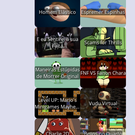
Homem Elástico
Espremer Espinhas
E eu Sentirei a sua
Scams for Thrills
Falta
Maneiras Estúpidas
FNF VS Fanon Chara
de Morrer Original
Level UP: Mario's
Vudu Virtual
Minigames Mayhem
(LUMMM)
Charlie 2D
Beijos no Quarto