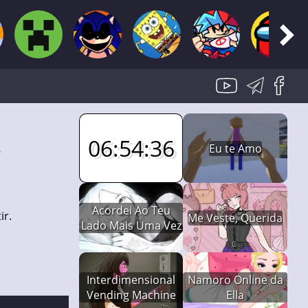
06:54:35
S
Eu te Amo
Acordei Ao Teu
ir.
Me Veste, Querida
Lado Mais Uma Vez
Interdimensional
Namoro Online da
Vending Machine
Ella