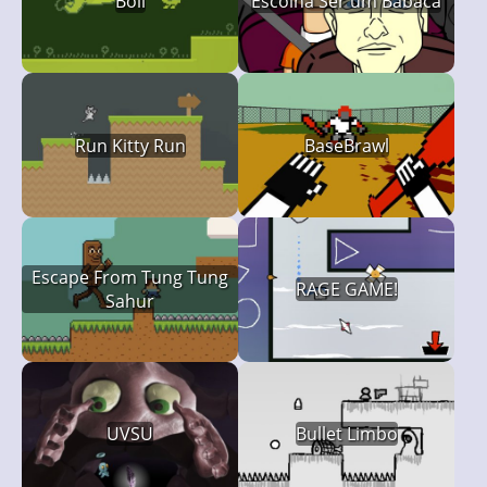
Boll
Escolha Ser um Babaca
Run Kitty Run
BaseBrawl
Escape From Tung Tung
RAGE GAME!
Sahur
UVSU
Bullet Limbo