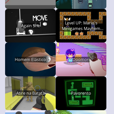
Level UP: Mario's
Again She
Minigames Mayhem
(LUMMM)
Homem Elástico
Doomori
Atire na Batata
Pavorento