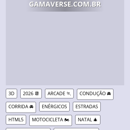
GAMAVERSE.COM.BR
3D
2026 📆
ARCADE 🏃
CONDUÇÃO 🚘
CORRIDA 🚘
ENÉRGICOS
ESTRADAS
HTML5
MOTOCICLETA 🏍️
NATAL 🎄