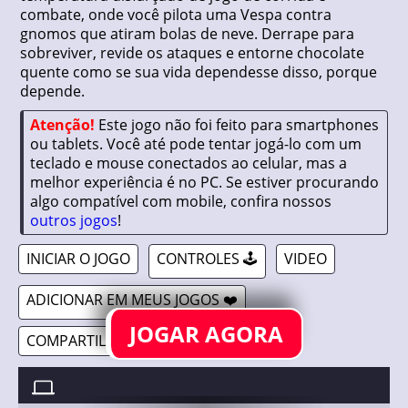
combate, onde você pilota uma Vespa contra
gnomos que atiram bolas de neve. Derrape para
sobreviver, revide os ataques e entorne chocolate
quente como se sua vida dependesse disso, porque
depende.
Atenção!
Este jogo não foi feito para smartphones
ou tablets. Você até pode tentar jogá-lo com um
teclado e mouse conectados ao celular, mas a
melhor experiência é no PC. Se estiver procurando
algo compatível com mobile, confira nossos
outros jogos
!
INICIAR O JOGO
CONTROLES 🕹️
VIDEO
ADICIONAR EM MEUS JOGOS ❤️
JOGAR AGORA
COMPARTILHAR 🔗
COLDER BLOOD //
27/01/2026