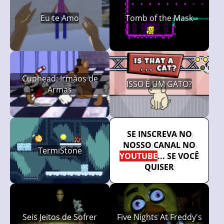
Eu te Amo
Tomb of the Mask
Cuphead: Irmãos de
ISSO É UM GATO?
Armas
SE INSCREVA NO
NOSSO CANAL NO
TermiStone
YOUTUBE
... SE VOCÊ
QUISER
Seis Jeitos de Sofrer
Five Nights At Freddy's