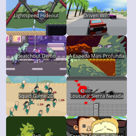
Lightspeed Hideout
Driven Wild
Beatchout Demo
A Espada Mais Profunda
Squid Game 2D
Loucura: Sierra Nevada