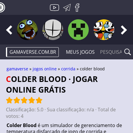
GAMAVERSE.COM.BR
MEUS JOGOS
gamaverse
»
jogos online
»
corrida
» colder blood
COLDER BLOOD · JOGAR
ONLINE GRÁTIS
Classificação:
5.0
· Sua classificação:
n/a
· Total de
votos:
4
Colder Blood
é um simulador de gerenciamento de
temperatura disfarçado de jogo de corrida e