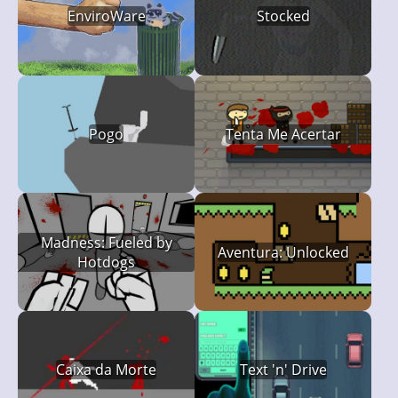
EnviroWare
Stocked
Pogo
Tenta Me Acertar
Madness: Fueled by
Aventura: Unlocked
Hotdogs
Caixa da Morte
Text 'n' Drive