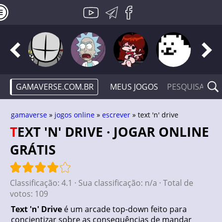
GAMAVERSE.COM.BR
MEUS JOGOS
gamaverse
»
jogos online
»
escrever
» text 'n' drive
TEXT 'N' DRIVE · JOGAR ONLINE
GRÁTIS
Classificação:
4.1
· Sua classificação:
n/a
· Total de
votos:
109
Text 'n' Drive
é um arcade top-down feito para
concientizar sobre as consequências de mandar