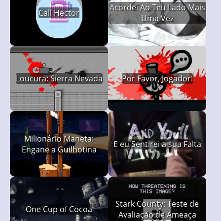
Acordei Ao Teu Lado Mais
Call Hector
Uma Vez
Loucura: Sierra Nevada
Por Favor, Jogador!
Milionário Maneta:
E eu Sentirei a sua Falta
Engane a Guilhotina
Stark County: Teste de
One Cup of Cocoa
Avaliação de Ameaça