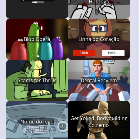
Hotdogs
Blob Opera
Linha do Coração
Scams for Thrills
Dental Recviem
Get Yoked: Bodybuilding
Nome do Jogo
Extremo