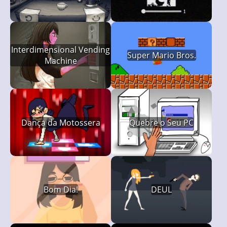
Interdimensional Vending
Super Mario Bros.
Machine
Dança da Motossera
Quebre o Seu PC
Bom Dia!
DEUL