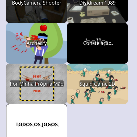
BodyCamera Shooter
Digidream 1989
Archerry
Constelação
Por Minha Própria Mão
Squid Game 2D
TODOS OS JOGOS