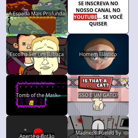
SE INSCREVA NO
NOSSO CANAL NO
A Espada Mais Profunda
YOUTUBE
... SE VOCÊ
QUISER
Escolha Ser um Babaca
Homem Elástico
Tomb of the Mask
ISSO É UM GATO?
Madness: Fueled by
Aperte o Botão