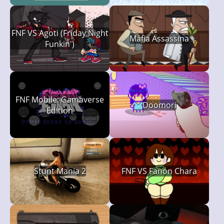
FNF VS Agoti (Friday Night
Máfia Assassina
Funkin')
FNF Mobile: Gamaverse
Doomori
Edition
Stunt Mania 2
FNF VS Fanon Chara