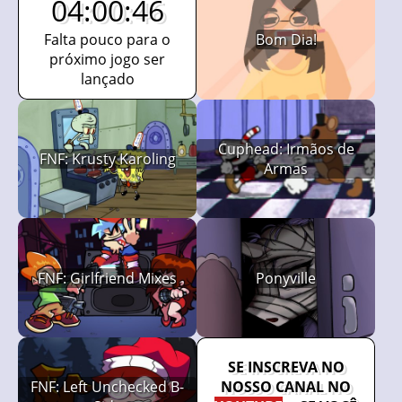
04:00:45
Falta pouco para o
Bom Dia!
próximo jogo ser
lançado
Cuphead: Irmãos de
FNF: Krusty Karoling
Armas
FNF: Girlfriend Mixes
Ponyville
SE INSCREVA NO
FNF: Left Unchecked B-
NOSSO CANAL NO