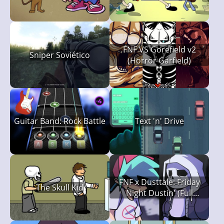
Creepypasta)
FNF VS Gorefield v2
Sniper Soviético
(Horror Garfield)
Guitar Band: Rock Battle
Text 'n' Drive
FNF x Dusttale: Friday
The Skull Kid
Night Dustin' (Full
Version)