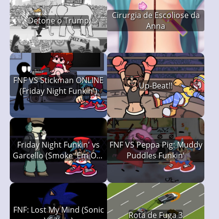
Cirurgia de Escoliose da
Detone o Trump
Anna
FNF VS Stickman ONLINE
Up-Beat!!
(Friday Night Funkin')
Friday Night Funkin' vs
FNF VS Peppa Pig: Muddy
Garcello (Smoke 'Em Out
Puddles Funkin'
Struggle)
FNF: Lost My Mind (Sonic
Rota de Fuga 3