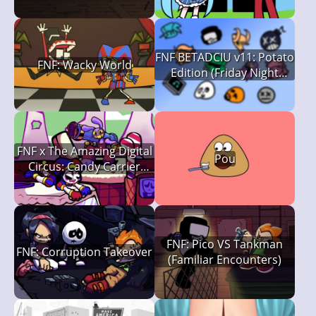
FNF BETADCIU v11: Potato
FNF: Wacky World
Edition (Friday Night
Funkin')
FNF x The Amazing Digital
Pou
Circus: Candy Carrier
Chaos
FNF: Pico VS Tankman
FNF: Corruption Takeover
(Familiar Encounters)