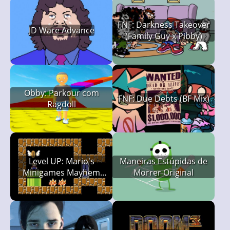
FNF: Darkness Takeover
JD Ware Advance
(Family Guy x Pibby)
Obby: Parkour com
FNF: Due Debts (BF Mix)
Ragdoll
Level UP: Mario's
Maneiras Estúpidas de
Minigames Mayhem
Morrer Original
(LUMMM)