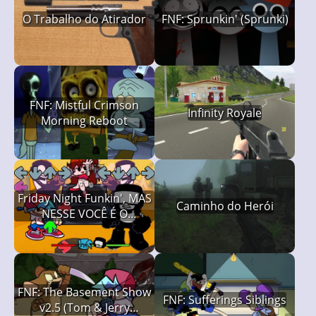
O Trabalho do Atirador
FNF: Sprunkin' (Sprunki)
FNF: Mistful Crimson
Infinity Royale
Morning Reboot
Friday Night Funkin', MAS
Caminho do Herói
NESSE VOCÊ É O
TANKMAN
FNF: The Basement Show
FNF: Sufferings Siblings
v2.5 (Tom & Jerry