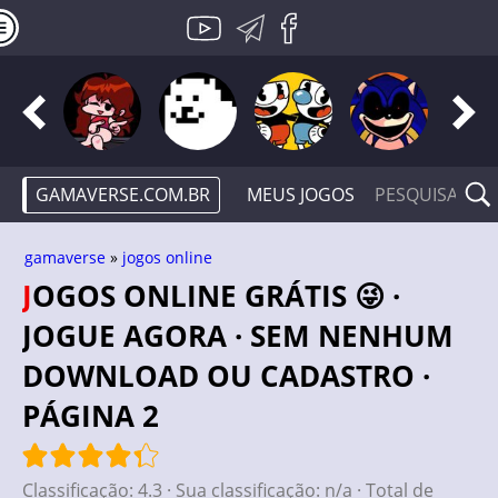
GAMAVERSE.COM.BR
MEUS JOGOS
gamaverse
»
jogos online
JOGOS ONLINE GRÁTIS 😜 ·
JOGUE AGORA · SEM NENHUM
DOWNLOAD OU CADASTRO ·
PÁGINA 2
Classificação:
4.3
· Sua classificação:
n/a
· Total de