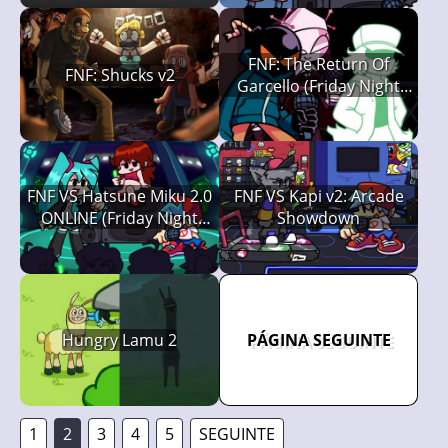
FNF: The Return Of
FNF: Shucks v2
Garcello (Friday Night
Funkin': Smoke 'Em Out
Struggle)
FNF VS Hatsune Miku 2.0
FNF VS Kapi v2: Arcade
ONLINE (Friday Night
Showdown
Funkin')
Hungry Lamu 2
PÁGINA SEGUINTE
1
2
3
4
5
SEGUINTE