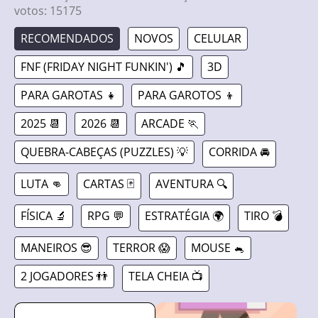
votos:
15175
RECOMENDADOS
NOVOS
CELULAR
FNF (FRIDAY NIGHT FUNKIN') 🎵
3D
PARA GAROTAS 👧
PARA GAROTOS 👦
2025 📆
2026 📆
ARCADE 🏃
QUEBRA-CABEÇAS (PUZZLES) 💡
CORRIDA 🚘
LUTA 👊
CARTAS 🃏
AVENTURA 🔍
FÍSICA 🔬
RPG 💬
ESTRATÉGIA 🌍
TIRO 💣
MANEIROS 😎
TERROR 😱
MOUSE 🐁
2 JOGADORES 👬
TELA CHEIA 📺