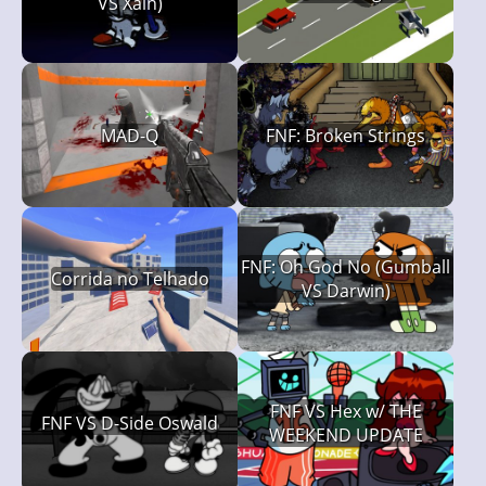
VS Xain)
MAD-Q
FNF: Broken Strings
FNF: Oh God No (Gumball
Corrida no Telhado
VS Darwin)
FNF VS Hex w/ THE
FNF VS D-Side Oswald
WEEKEND UPDATE