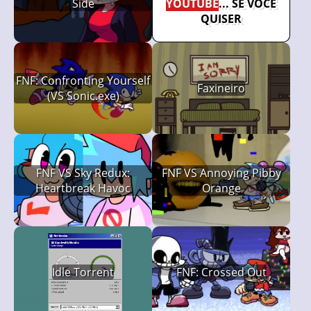
Side
YOUTUBE
... SE VOCÊ
QUISER
FNF: Confronting Yourself
Faxineiro
(VS Sonic.exe)
FNF VS Sky Redux:
FNF VS Annoying Pibby
Heartbreak Havoc
Orange
Idle Torrent
FNF: Crossed Out