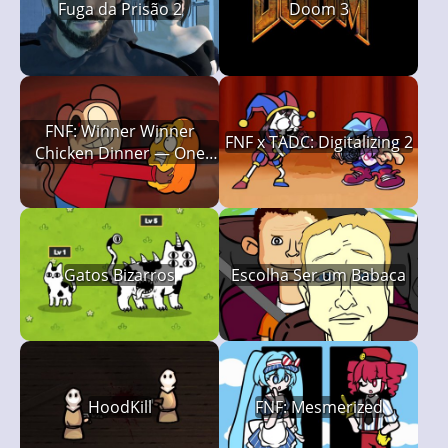
Fuga da Prisão 2
Doom 3
FNF: Winner Winner
FNF x TADC: Digitalizing 2
Chicken Dinner — One
Last Bite (Twiddlefinger
Retake)
Gatos Bizarros
Escolha Ser um Babaca
HoodKill
FNF: Mesmerized